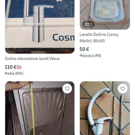
3
Lavello Delinia (Leroy
Merlin) 86x50
50 €
Pescara
(
PE
)
Grohe miscelatore lavell Wave
110 €
Roma
(
RM
)