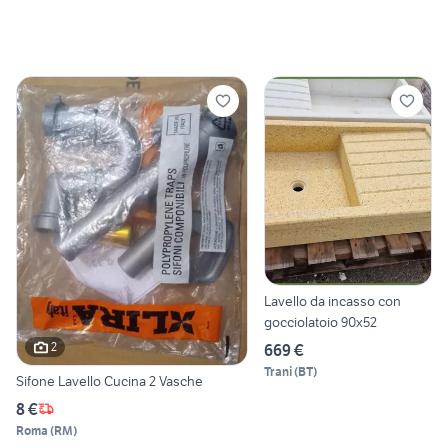
Lavello da incasso con
gocciolatoio 90x52
2
669 €
Trani
(
BT
)
Sifone Lavello Cucina 2 Vasche
8 €
Roma
(
RM
)