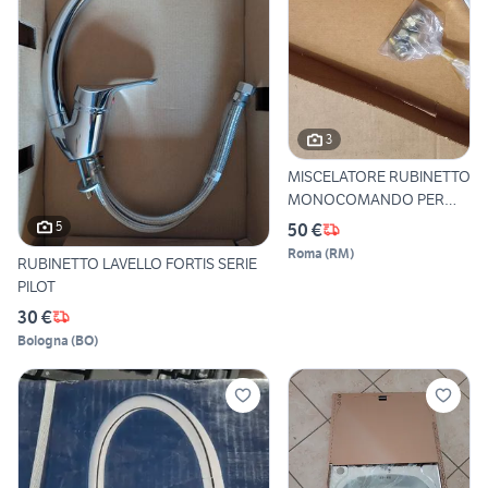
3
MISCELATORE RUBINETTO
MONOCOMANDO PER
LAVELLO
5
50 €
Roma
(
RM
)
RUBINETTO LAVELLO FORTIS SERIE
PILOT
30 €
Bologna
(
BO
)