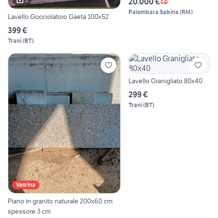
20.000 €
Palombara Sabina
(
RM
)
Lavello Gocciolatoio Gaeta 100x52
399 €
Trani
(
BT
)
Lavello Granigliato 80x40
299 €
Trani
(
BT
)
Vetrina
Piano in granito naturale 200x60 cm
spessore 3 cm