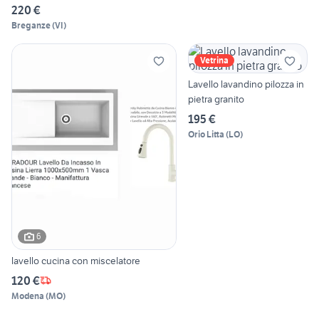
220 €
Breganze
(
VI
)
Vetrina
Lavello lavandino pilozza in
pietra granito
195 €
Orio Litta
(
LO
)
6
lavello cucina con miscelatore
120 €
Modena
(
MO
)