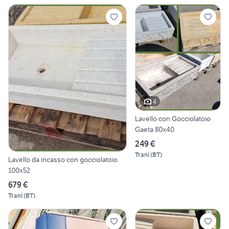
4
Lavello con Gocciolatoio
Gaeta 80x40
249 €
Trani
(
BT
)
Lavello da incasso con gocciolatoio
100x52
679 €
Trani
(
BT
)