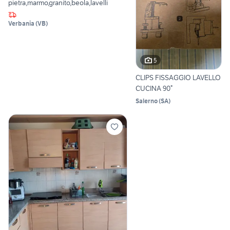
pietra,marmo,granito,beola,lavelli
Verbania
(
VB
)
5
CLIPS FISSAGGIO LAVELLO
CUCINA 90°
Salerno
(
SA
)