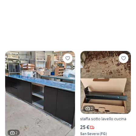
2
staffa sotto lavello cucina
25 €
2
San Severo
(
FG
)