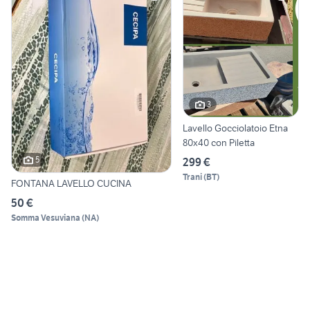
3
Lavello Gocciolatoio Etna
80x40 con Piletta
5
299 €
Trani
(
BT
)
FONTANA LAVELLO CUCINA
50 €
Somma Vesuviana
(
NA
)