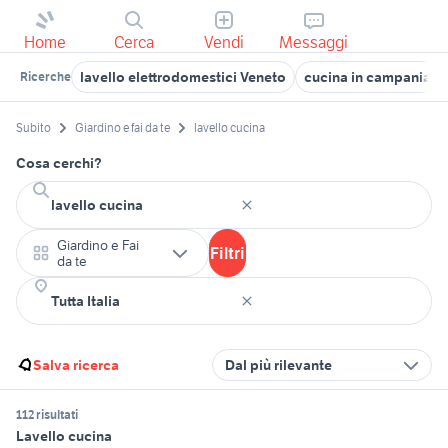
Home
Cerca
Vendi
Messaggi
lavello elettrodomestici Veneto
cucina in campania
Ricerche
Subito
Giardino e fai da te
lavello cucina
Cosa cerchi?
Giardino e Fai
Filtri
da te
Salva ricerca
Dal più rilevante
112 risultati
Lavello cucina