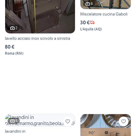
6
Miscelatore cucina Gaboli
30 €
2
L'Aquila
(
AQ
)
lavello acciaio inox scivolo a sinistra
80 €
Roma
(
RM
)
5
lavandini in