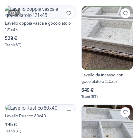
3
Lavello doppia vasca e gocciolatoio
121x45
529 €
Trani
(
BT
)
Lavello da incasso con
gocciolatoio 110x52
649 €
Trani
(
BT
)
Lavello Rustico 80x40
195 €
Trani
(
BT
)