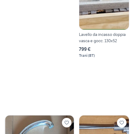
Lavello da incasso doppia
vasca e gocc. 130x52
799 €
Trani
(
BT
)