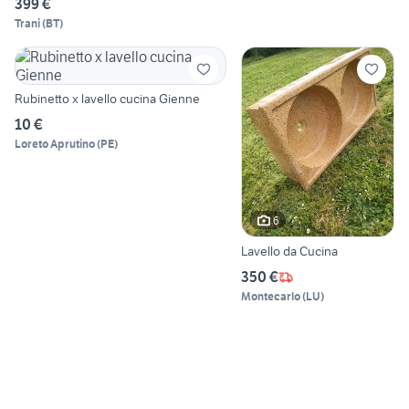
399 €
Trani
(
BT
)
Rubinetto x lavello cucina Gienne
10 €
Loreto Aprutino
(
PE
)
6
Lavello da Cucina
350 €
Montecarlo
(
LU
)