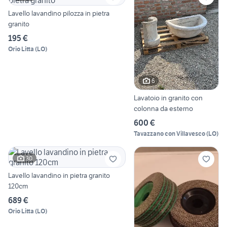
Lavello lavandino pilozza in pietra
granito
195 €
Orio Litta
(
LO
)
6
Lavatoio in granito con
colonna da esterno
600 €
Tavazzano con Villavesco
(
LO
)
30
Lavello lavandino in pietra granito
120cm
689 €
Orio Litta
(
LO
)