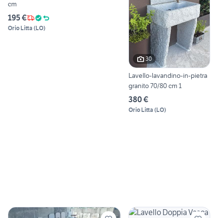
cm
195 €
Orio Litta
(
LO
)
30
Lavello-lavandino-in-pietra
granito 70/80 cm 1
380 €
Orio Litta
(
LO
)