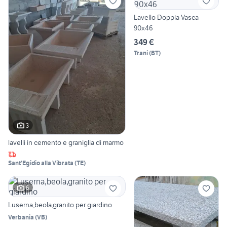
Lavello Doppia Vasca
90x46
349 €
Trani
(
BT
)
3
lavelli in cemento e graniglia di marmo
Sant'Egidio alla Vibrata
(
TE
)
6
Luserna,beola,granito per giardino
Verbania
(
VB
)