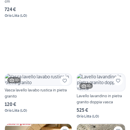
cm
724 €
Orio Litta
(
LO
)
30
30
Vasca lavello lavabo rustica in pietra
Lavello lavandino in pietra
granito
granito doppia vasca
120 €
525 €
Orio Litta
(
LO
)
Orio Litta
(
LO
)