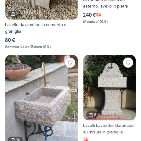
esterno, lavello in pietra
2
240 €
Mondovi'
(
CN
)
Lavello da giardino in cemento o
graniglia
80 €
Sommariva del Bosco
(
CN
)
6
Lavelli Lavandini Barbecue
su misura in graniglia
30