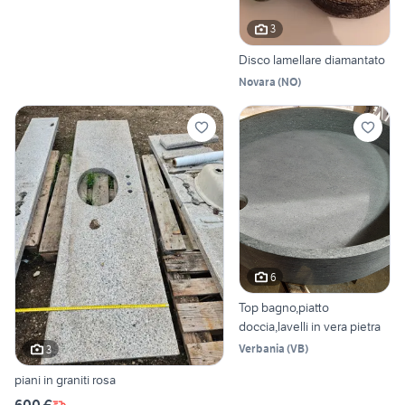
3
Disco lamellare diamantato
Novara
(
NO
)
6
Top bagno,piatto
doccia,lavelli in vera pietra
Verbania
(
VB
)
3
piani in graniti rosa