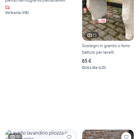
pietra,marmo,granito,beola,lavelli
Verbania
(
VB
)
23
Sostegni in granito o ferro
battuto per lavelli
65 €
Orio Litta
(
LO
)
30