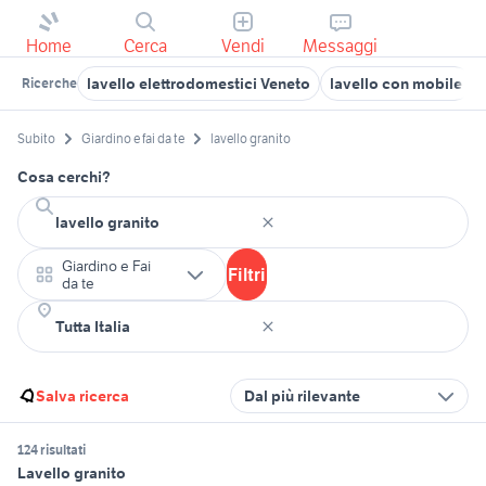
Home
Cerca
Vendi
Messaggi
lavello elettrodomestici Veneto
lavello con mobile
Ricerche
Subito
Giardino e fai da te
lavello granito
Cosa cerchi?
Giardino e Fai
Filtri
da te
Salva ricerca
Dal più rilevante
124 risultati
Lavello granito