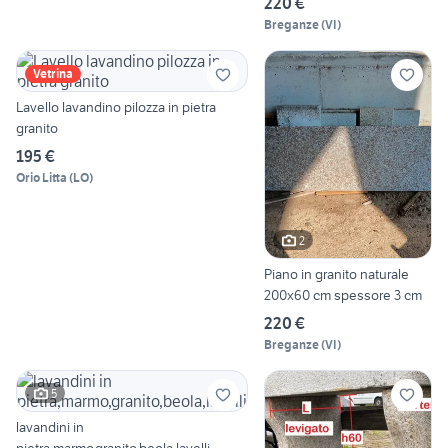
220 €
Breganze
(
VI
)
Vetrina
Lavello lavandino pilozza in pietra
granito
195 €
Orio Litta
(
LO
)
2
Piano in granito naturale
200x60 cm spessore 3 cm
220 €
Breganze
(
VI
)
5
lavandini in