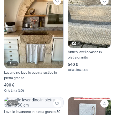
30
Antico lavello vasca in
pietra granito
30
540 €
Orio Litta
(
LO
)
Lavandino lavello cucina rustico in
pietra granito
490 €
Orio Litta
(
LO
)
30
Lavello lavandino in pietra granito 50