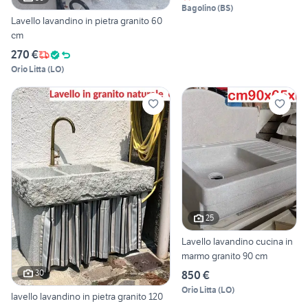
Bagolino
(
BS
)
Lavello lavandino in pietra granito 60
cm
270 €
Orio Litta
(
LO
)
25
Lavello lavandino cucina in
marmo granito 90 cm
30
850 €
Orio Litta
(
LO
)
lavello lavandino in pietra granito 120