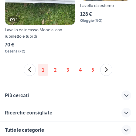
Lavello da esterno
128 €
4
Oleggio
(
NO
)
Lavello da incasso Mondial con
rubinetto e tubi di
70 €
Cesena
(
FC
)
1
2
3
4
5
Più cercati
Correlati
Richerche simili
Suggerimenti
Ricerche consigliate
marmo e granito
tagliasiepi usato
decespugliatore
giardino
kawasaki
doccia da giardino
cucinotto giardino Veneto
fresa per
Tutte le categorie
gocciolatoio lavello
motocoltivatore
casetta in legno 20
pietre per giardino roccioso
siepi in vaso prezzi