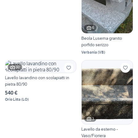
6
Beola Luserna granito
porfido serizzo
Verbania
(
VB
)
30
Lavello lavandino con scolapiatti in
pietra 80/90
540 €
Orio Litta
(
LO
)
3
Lavello da esterno -
Vaso/Fioriera