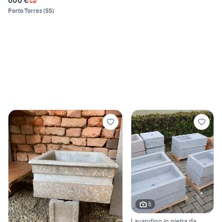
600 €
Porto Torres
(
SS
)
6
Lavandino in pietra da