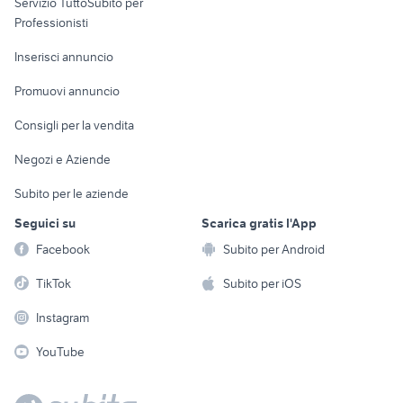
Servizio TuttoSubito per
persona
Informatica
Animali
Professionisti
Arredamento e
Console e
Accessori per
Casalinghi
Inserisci annuncio
Videogiochi
animali
Elettrodomestici
Promuovi annuncio
Audio/Video
Musica e Film
Giardino e Fai da te
Consigli per la vendita
Fotografia
Libri e Riviste
Abbigliamento e
Negozi e Aziende
Telefonia
Strumenti Musicali
Accessori
Subito per le aziende
Sports
Tutto per i bambini
Seguici su
Scarica gratis l'App
Biciclette
Facebook
Subito per Android
Collezionismo
TikTok
Subito per iOS
Instagram
YouTube