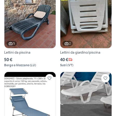
5
2
Lettini da piscina
Lettini da giardino/piscina
50 €
40 €
Borgo a Mozzano
(
LU
)
Sutri
(
VT
)