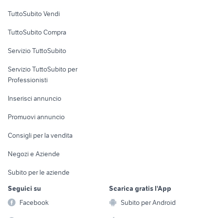
Case vacanza
TuttoSubito Vendi
Uffici e Locali
TuttoSubito Compra
commerciali
Servizio TuttoSubito
elettronica
per la casa e la
sports e hobby
Servizio TuttoSubito per
persona
Informatica
Animali
Professionisti
Arredamento e
Console e
Accessori per
Casalinghi
Inserisci annuncio
Videogiochi
animali
Elettrodomestici
Promuovi annuncio
Audio/Video
Musica e Film
Giardino e Fai da te
Consigli per la vendita
Fotografia
Libri e Riviste
Abbigliamento e
Negozi e Aziende
Telefonia
Strumenti Musicali
Accessori
Subito per le aziende
Sports
Tutto per i bambini
Seguici su
Scarica gratis l'App
Biciclette
Facebook
Subito per Android
Collezionismo