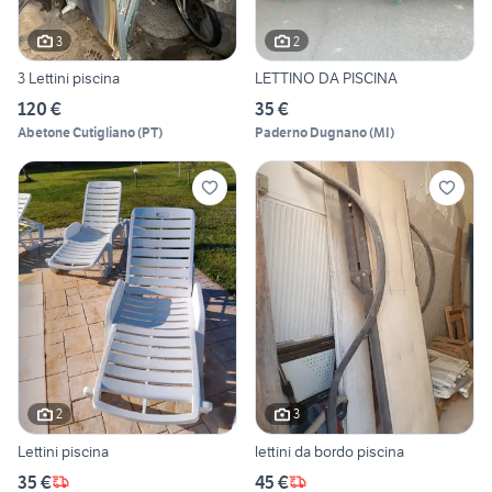
3
2
3 Lettini piscina
LETTINO DA PISCINA
120 €
35 €
Abetone Cutigliano
(
PT
)
Paderno Dugnano
(
MI
)
2
3
Lettini piscina
lettini da bordo piscina
35 €
45 €