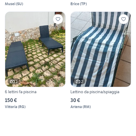
Musei
(
SU
)
Erice
(
TP
)
2
2
6 lettini fa piscina
Lettino da piscina/spiaggia
150 €
30 €
Vittoria
(
RG
)
Artena
(
RM
)