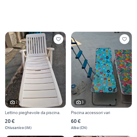
2
3
Lettino pieghevole da piscina.
Piscina accessori vari
20 €
60 €
Chiusanico
(
IM
)
Alba
(
CN
)