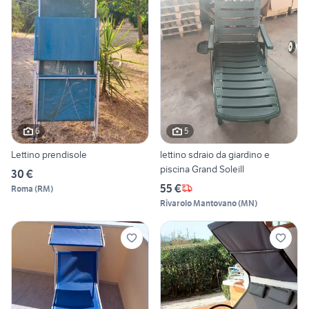
6
5
Lettino prendisole
lettino sdraio da giardino e
piscina Grand Soleill
30 €
55 €
Roma
(
RM
)
Rivarolo Mantovano
(
MN
)