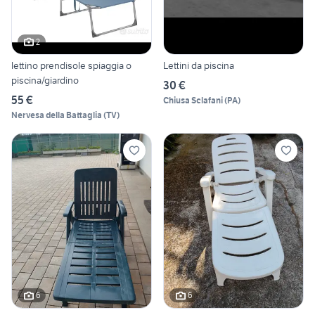
2
lettino prendisole spiaggia o
Lettini da piscina
piscina/giardino
30 €
55 €
Chiusa Sclafani
(
PA
)
Nervesa della Battaglia
(
TV
)
6
6