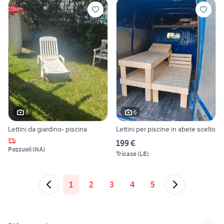
6
6
Lettini da giardino- piscina
Lettini per piscine in abete scelto
199 €
Pozzuoli
(
NA
)
Tricase
(
LE
)
1
2
3
4
5