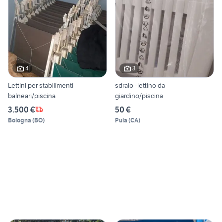
4
3
Lettini per stabilimenti
sdraio -lettino da
balneari/piscina
giardino/piscina
3.500 €
50 €
Bologna
(
BO
)
Pula
(
CA
)