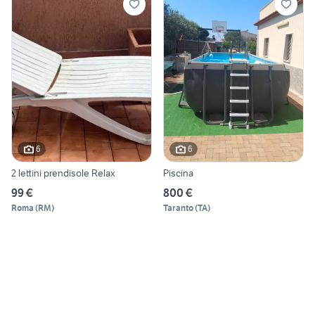
6
6
2 lettini prendisole Relax
Piscina
99 €
800 €
Roma
(
RM
)
Taranto
(
TA
)