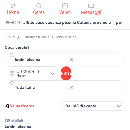
Home
Cerca
Vendi
Messaggi
affitto case vacanza piscina Catania provincia
pompa 
Ricerche
Subito
Giardino e fai da te
lettini piscina
Cosa cerchi?
Giardino e Fai
Filtri
da te
Salva ricerca
Dal più rilevante
215 risultati
Lettini piscina