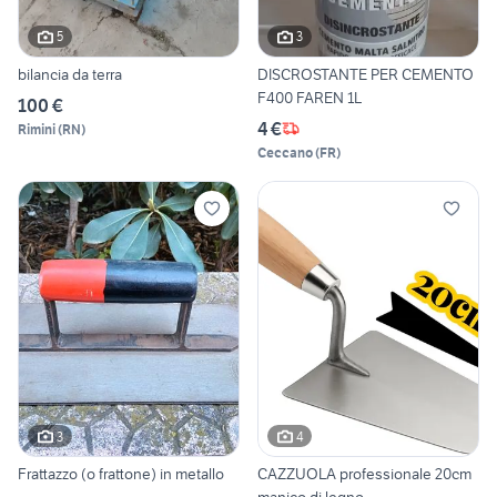
5
3
bilancia da terra
DISCROSTANTE PER CEMENTO
F400 FAREN 1L
100 €
4 €
Rimini
(
RN
)
Ceccano
(
FR
)
3
4
Frattazzo (o frattone) in metallo
CAZZUOLA professionale 20cm