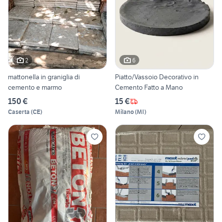
2
6
mattonella in graniglia di
Piatto/Vassoio Decorativo in
cemento e marmo
Cemento Fatto a Mano
150 €
15 €
Caserta
(
CE
)
Milano
(
MI
)