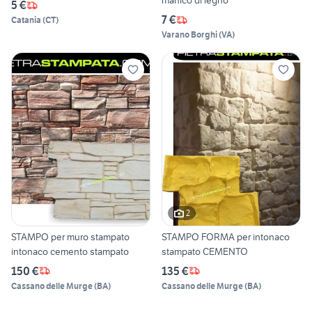
manico di legno
5 €
7 €
Catania
(
CT
)
Varano Borghi
(
VA
)
2
STAMPO per muro stampato
STAMPO FORMA per intonaco
intonaco cemento stampato
stampato CEMENTO
150 €
135 €
Cassano delle Murge
(
BA
)
Cassano delle Murge
(
BA
)