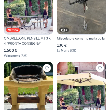
4
Vetrina
OMBRELLONE PENSILE MT 3 X
Miscelatore cemento malta colla
4 (PRONTA CONSEGNA)
130 €
1.500 €
La Morra
(
CN
)
Valmontone
(
RM
)