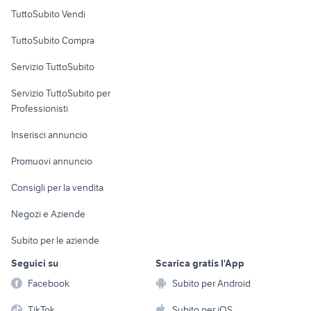
Case vacanza
TuttoSubito Vendi
Uffici e Locali
TuttoSubito Compra
commerciali
Servizio TuttoSubito
elettronica
per la casa e la
sports e hobby
Servizio TuttoSubito per
persona
Informatica
Animali
Professionisti
Arredamento e
Console e
Accessori per
Casalinghi
Inserisci annuncio
Videogiochi
animali
Elettrodomestici
Promuovi annuncio
Audio/Video
Musica e Film
Giardino e Fai da te
Consigli per la vendita
Fotografia
Libri e Riviste
Abbigliamento e
Negozi e Aziende
Telefonia
Strumenti Musicali
Accessori
Subito per le aziende
Sports
Tutto per i bambini
Seguici su
Scarica gratis l'App
Biciclette
Facebook
Subito per Android
Collezionismo
TikTok
Subito per iOS