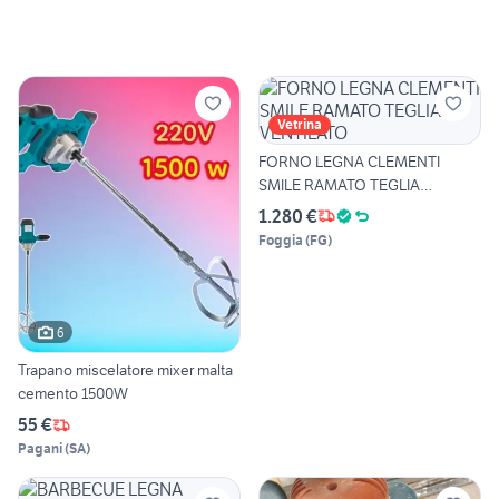
Vetrina
FORNO LEGNA CLEMENTI
SMILE RAMATO TEGLIA
VENTILATO
1.280 €
Foggia
(
FG
)
6
Trapano miscelatore mixer malta
cemento 1500W
55 €
Pagani
(
SA
)