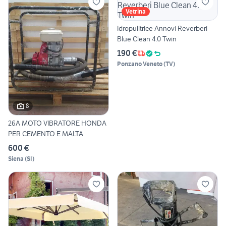
Vetrina
Idropulitrice Annovi Reverberi
Blue Clean 4.0 Twin
190 €
Ponzano Veneto
(
TV
)
8
26A MOTO VIBRATORE HONDA
PER CEMENTO E MALTA
600 €
Siena
(
SI
)