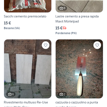
6
Sacchi cemento premiscelato
Lastre cemento a presa rapida
Maxit Mörtelpad
15 €
15 €
Besano
(
VA
)
Pordenone
(
PN
)
6
2
Rivestimento multiuso Re-Use
cazzuola o cazzuolino a punta