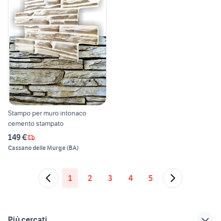
Stampo per muro intonaco
cemento stampato
149 €
Cassano delle Murge
(
BA
)
1
2
3
4
5
Più cercati