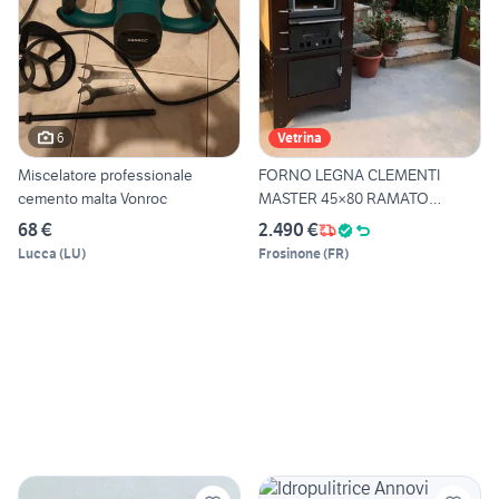
6
Vetrina
Miscelatore professionale
FORNO LEGNA CLEMENTI
cemento malta Vonroc
MASTER 45×80 RAMATO
TEGLIA
68 €
2.490 €
Lucca
(
LU
)
Frosinone
(
FR
)