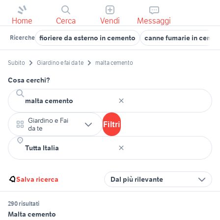
Home
Cerca
Vendi
Messaggi
fioriere da esterno in cemento
canne fumarie in ceme
Ricerche
Subito
Giardino e fai da te
malta cemento
Cosa cerchi?
Giardino e Fai
Filtri
da te
Salva ricerca
Dal più rilevante
290 risultati
Malta cemento