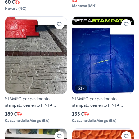
60 €
Mantova
(
MN
)
Novara
(
NO
)
2
STAMPO per pavimento
STAMPO per pavimento
stampato cemento FINTA
stampato cemento FINTA
PIETRA
PIETRA
189 €
155 €
Cassano delle Murge
(
BA
)
Cassano delle Murge
(
BA
)