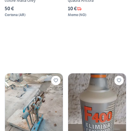
colore Malta Grey
quadra Ancora
50 €
10 €
Cortona
(
AR
)
Momo
(
NO
)