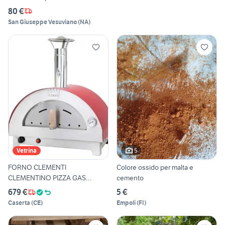
80 €
San Giuseppe Vesuviano
(
NA
)
5
Vetrina
FORNO CLEMENTI
Colore ossido per malta e
CLEMENTINO PIZZA GAS
cemento
LEGNA IBRIDO
679 €
5 €
Caserta
(
CE
)
Empoli
(
FI
)