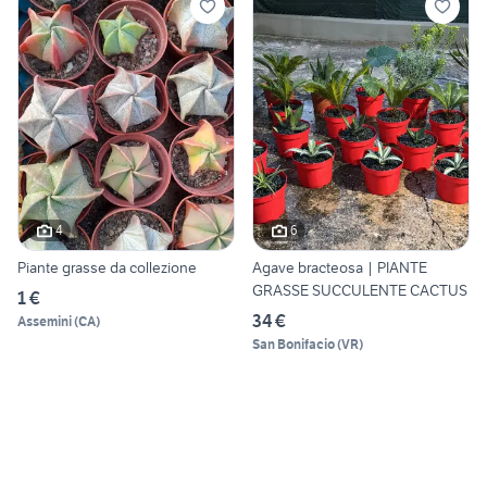
4
6
Piante grasse da collezione
Agave bracteosa | PIANTE
GRASSE SUCCULENTE CACTUS
1 €
34 €
Assemini
(
CA
)
San Bonifacio
(
VR
)