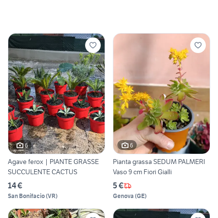
6
6
Agave ferox | PIANTE GRASSE
Pianta grassa SEDUM PALMERI
SUCCULENTE CACTUS
Vaso 9 cm Fiori Gialli
14 €
5 €
San Bonifacio
(
VR
)
Genova
(
GE
)