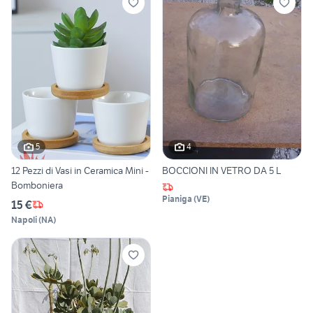
5
4
12 Pezzi di Vasi in Ceramica Mini -
BOCCIONI IN VETRO DA 5 L
Bomboniera
Pianiga
(
VE
)
15 €
Napoli
(
NA
)