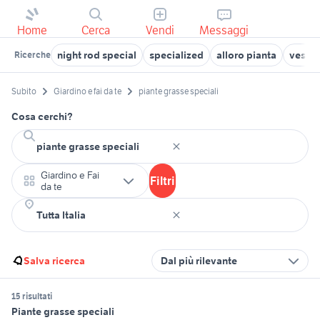
Home
Cerca
Vendi
Messaggi
night rod special
specialized
alloro pianta
vespa 
Ricerche
Subito
Giardino e fai da te
piante grasse speciali
Cosa cerchi?
Giardino e Fai
Filtri
da te
Salva ricerca
Dal più rilevante
15 risultati
Piante grasse speciali