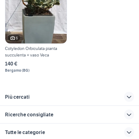
6
Cotyledon Orbiculata pianta
succulenta + vaso Veca
140 €
Bergamo
(
BG
)
Più cercati
Correlati
Richerche simili
Suggerimenti
Ricerche consigliate
grassi auto
piante grasse acqua
piantine grasse
pompa verniciatura
snapper tagliaerba
epiphone les paul
piante grasse in
giardino Belluno
Tutte le categorie
special
casa
provincia
aratro antico con buoi
sandri garden