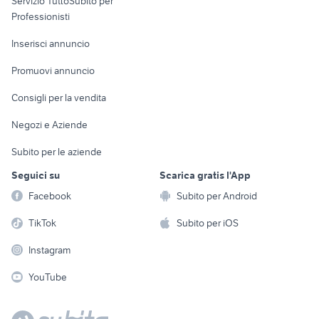
Servizio TuttoSubito per
persona
Informatica
Animali
Professionisti
Arredamento e
Console e
Accessori per
Casalinghi
Inserisci annuncio
Videogiochi
animali
Elettrodomestici
Promuovi annuncio
Audio/Video
Musica e Film
Giardino e Fai da te
Consigli per la vendita
Fotografia
Libri e Riviste
Abbigliamento e
Negozi e Aziende
Telefonia
Strumenti Musicali
Accessori
Subito per le aziende
Sports
Tutto per i bambini
Seguici su
Scarica gratis l'App
Biciclette
Facebook
Subito per Android
Collezionismo
TikTok
Subito per iOS
Instagram
YouTube