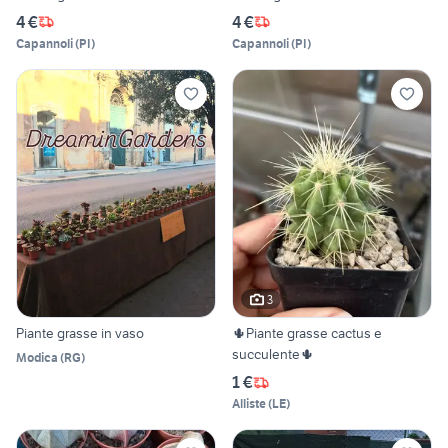
4 €
4 €
Capannoli
(
PI
)
Capannoli
(
PI
)
3
Piante grasse in vaso
🌵Piante grasse cactus e
succulente🌵
Modica
(
RG
)
1 €
Alliste
(
LE
)