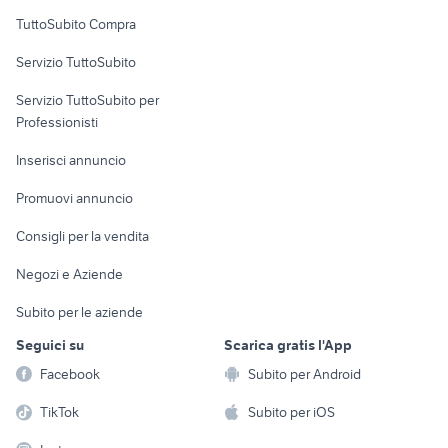
Uffici e Locali
TuttoSubito Compra
commerciali
Servizio TuttoSubito
elettronica
per la casa e la
sports e hobby
Servizio TuttoSubito per
persona
Informatica
Animali
Professionisti
Arredamento e
Console e
Accessori per
Casalinghi
Inserisci annuncio
Videogiochi
animali
Elettrodomestici
Promuovi annuncio
Audio/Video
Musica e Film
Giardino e Fai da te
Consigli per la vendita
Fotografia
Libri e Riviste
Abbigliamento e
Negozi e Aziende
Telefonia
Strumenti Musicali
Accessori
Subito per le aziende
Sports
Tutto per i bambini
Seguici su
Scarica gratis l'App
Biciclette
Facebook
Subito per Android
Collezionismo
TikTok
Subito per iOS