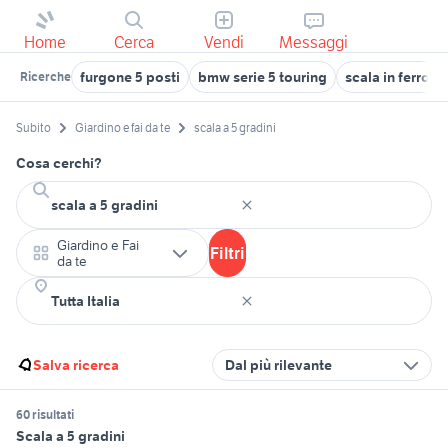
Home
Cerca
Vendi
Messaggi
furgone 5 posti
bmw serie 5 touring
scala in ferro
Ricerche
Subito
Giardino e fai da te
scala a 5 gradini
Cosa cerchi?
Giardino e Fai
Filtri
da te
Salva ricerca
Dal più rilevante
60 risultati
Scala a 5 gradini