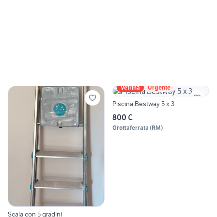
Vetrina
Urgente
Piscina Bestway 5 x 3
800 €
Grottaferrata
(
RM
)
Scala con 5 gradini