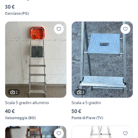
30 €
Corciano
(
PG
)
2
3
Scala 5 gradini alluminio
Scala a 5 gradini
40 €
50 €
Valsamoggia
(
BO
)
Ponte di Piave
(
TV
)