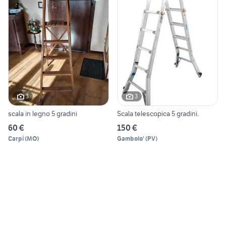
3
3
scala in legno 5 gradini
Scala telescopica 5 gradini.
60 €
150 €
Carpi
(
MO
)
Gambolo'
(
PV
)