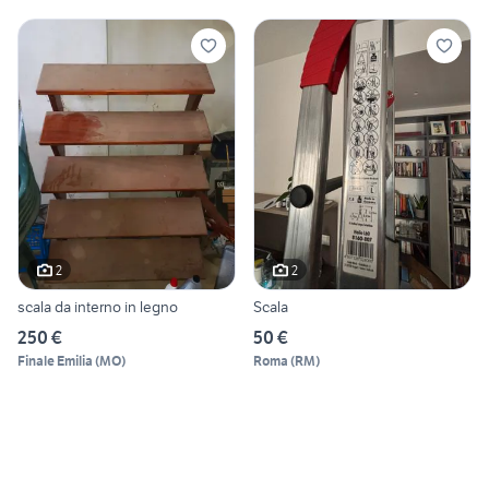
2
2
scala da interno in legno
Scala
250 €
50 €
Finale Emilia
(
MO
)
Roma
(
RM
)