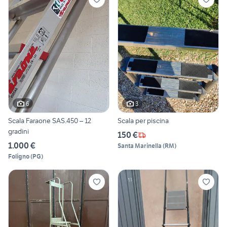
6
3
Scala Faraone SAS.450 – 12
Scala per piscina
gradini
150 €
1.000 €
Santa Marinella
(
RM
)
Foligno
(
PG
)