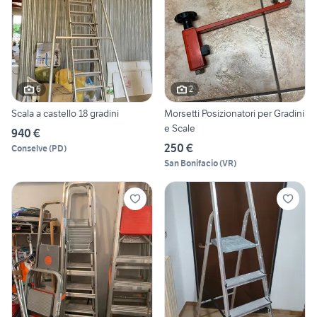
6
2
Scala a castello 18 gradini
Morsetti Posizionatori per Gradini
e Scale
940 €
250 €
Conselve
(
PD
)
San Bonifacio
(
VR
)