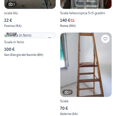
3
scala blù
Scala telescopica 5×5 gradini
22 €
140 €
Faenza
(
RA
)
Roma
(
RM
)
3
Scala in ferro
100 €
San Giorgio del Sannio
(
BN
)
6
Scala
70 €
Salerno
(
SA
)