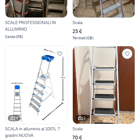
SCALE PROFESSIONALI IN
Scala
ALLUMINIO
25 €
Cento
(
FE
)
Termoli
(
CB
)
4
3
SCALA in alluminio al 100%. 7
Scala
gradini NUOVA
70 €