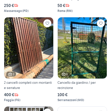
250 €
50 €
Massanzago
(
PD
)
Roma
(
RM
)
3
6
2 cancelli completi con montanti
Cancello da giardino / per
e serrature
recinzione
400 €
100 €
Foggia
(
FG
)
Serramazzoni
(
MO
)