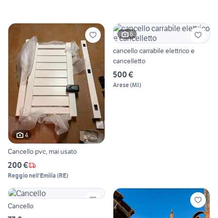
6
cancello carrabile elettrico e
cancelletto
500 €
Arese
(
MI
)
4
Cancello pvc, mai usato
200 €
Reggio nell'Emilia
(
RE
)
Cancello