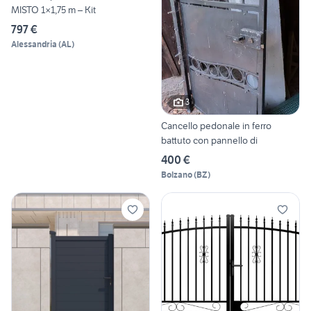
MISTO 1×1,75 m – Kit
797 €
Alessandria
(
AL
)
3
Cancello pedonale in ferro
battuto con pannello di
400 €
Bolzano
(
BZ
)