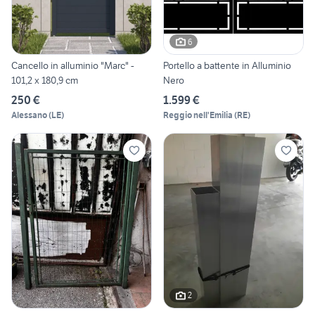
6
Cancello in alluminio "Marc" -
Portello a battente in Alluminio
101,2 x 180,9 cm
Nero
250 €
1.599 €
Alessano
(
LE
)
Reggio nell'Emilia
(
RE
)
2