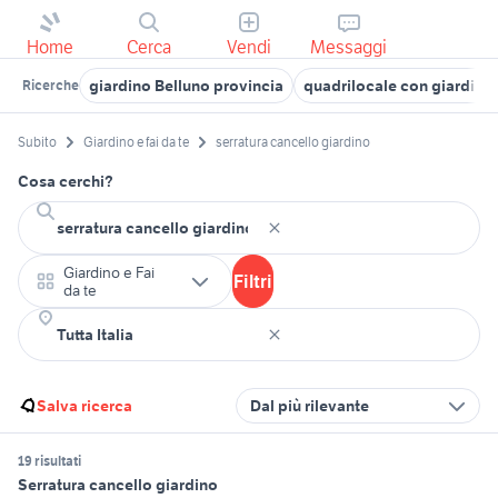
Home
Cerca
Vendi
Messaggi
giardino Belluno provincia
quadrilocale con giardin
Ricerche
Subito
Giardino e fai da te
serratura cancello giardino
Cosa cerchi?
Giardino e Fai
Filtri
da te
Salva ricerca
Dal più rilevante
19 risultati
Serratura cancello giardino