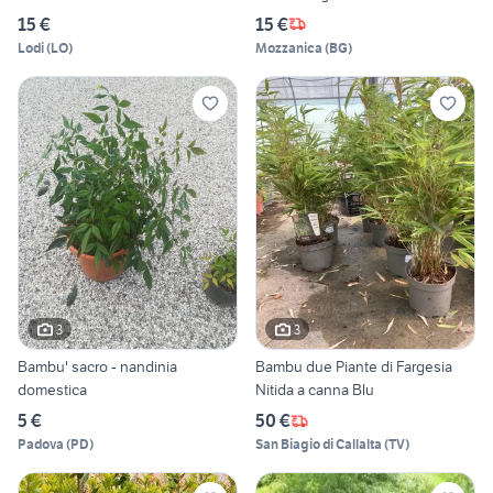
15 €
15 €
Lodi
(
LO
)
Mozzanica
(
BG
)
3
3
Bambu' sacro - nandinia
Bambu due Piante di Fargesia
domestica
Nitida a canna Blu
5 €
50 €
Padova
(
PD
)
San Biagio di Callalta
(
TV
)