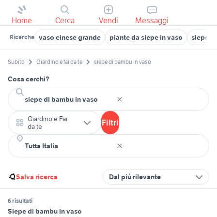
Home
Cerca
Vendi
Messaggi
vaso cinese grande
piante da siepe in vaso
siepe m
Ricerche
Subito
Giardino e fai da te
siepe di bambu in vaso
Cosa cerchi?
Giardino e Fai
Filtri
da te
Salva ricerca
Dal più rilevante
6 risultati
Siepe di bambu in vaso