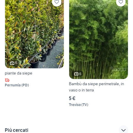
6
piante da siepe
6
Bambù da siepe perimetrale, in
Pernumia
(
PD
)
vaso o in terra
5 €
Treviso
(
TV
)
Più cercati