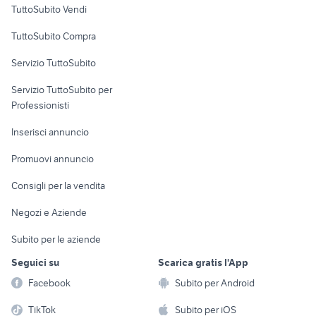
TuttoSubito Vendi
Uffici e Locali
TuttoSubito Compra
commerciali
Servizio TuttoSubito
elettronica
per la casa e la
sports e hobby
Servizio TuttoSubito per
persona
Informatica
Animali
Professionisti
Arredamento e
Console e
Accessori per
Casalinghi
Inserisci annuncio
Videogiochi
animali
Elettrodomestici
Promuovi annuncio
Audio/Video
Musica e Film
Giardino e Fai da te
Consigli per la vendita
Fotografia
Libri e Riviste
Abbigliamento e
Negozi e Aziende
Telefonia
Strumenti Musicali
Accessori
Subito per le aziende
Sports
Tutto per i bambini
Seguici su
Scarica gratis l'App
Biciclette
Facebook
Subito per Android
Collezionismo
TikTok
Subito per iOS