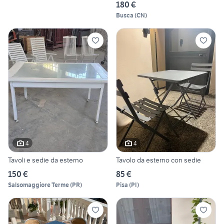
180 €
Busca
(
CN
)
4
4
Tavoli e sedie da esterno
Tavolo da esterno con sedie
150 €
85 €
Salsomaggiore Terme
(
PR
)
Pisa
(
PI
)