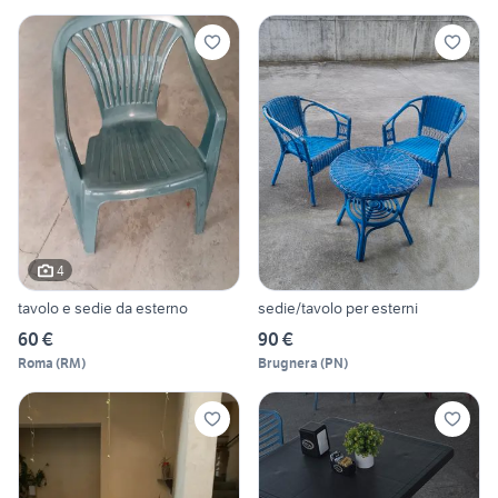
4
tavolo e sedie da esterno
sedie/tavolo per esterni
60 €
90 €
Roma
(
RM
)
Brugnera
(
PN
)