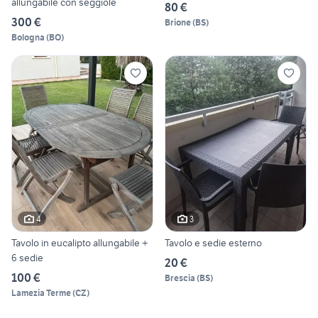
allungabile con seggiole
80 €
300 €
Brione
(
BS
)
Bologna
(
BO
)
4
3
Tavolo in eucalipto allungabile +
Tavolo e sedie esterno
6 sedie
20 €
100 €
Brescia
(
BS
)
Lamezia Terme
(
CZ
)