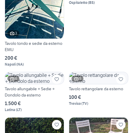
Ospitaletto
(
BS
)
3
Tavolo tondo e sedie da esterno
EMU
200 €
Napoli
(
NA
)
6
5
Tavolo allungabile + Sedie +
Tavolo rettangolare da esterno
Dondolo da esterno
100 €
1.500 €
Treviso
(
TV
)
Latina
(
LT
)