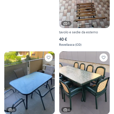
6
tavolo e sedie da esterno
40 €
Rovellasca
(
CO
)
5
4