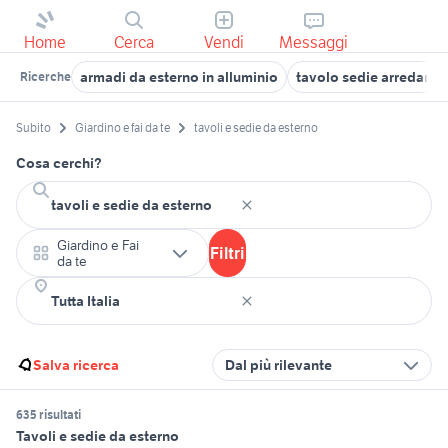
Home
Cerca
Vendi
Messaggi
armadi da esterno in alluminio
tavolo sedie arredamen
Ricerche
Subito
Giardino e fai da te
tavoli e sedie da esterno
Cosa cerchi?
Giardino e Fai
Filtri
da te
Salva ricerca
Dal più rilevante
635 risultati
Tavoli e sedie da esterno