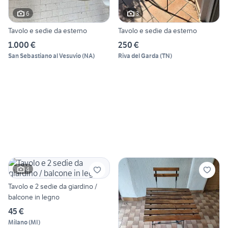
6
3
Tavolo e sedie da esterno
Tavolo e sedie da esterno
1.000 €
250 €
San Sebastiano al Vesuvio
(
NA
)
Riva del Garda
(
TN
)
4
Tavolo e 2 sedie da giardino /
balcone in legno
45 €
Milano
(
MI
)