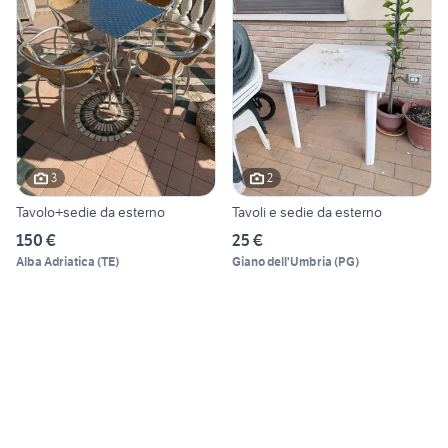
3
2
Tavolo+sedie da esterno
Tavoli e sedie da esterno
150 €
25 €
Alba Adriatica
(
TE
)
Giano dell'Umbria
(
PG
)