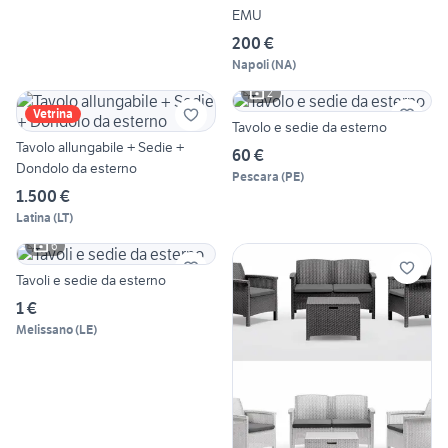
EMU
200 €
Napoli
(
NA
)
2
Vetrina
Tavolo e sedie da esterno
Tavolo allungabile + Sedie +
60 €
Dondolo da esterno
Pescara
(
PE
)
1.500 €
Latina
(
LT
)
6
Tavoli e sedie da esterno
1 €
Melissano
(
LE
)