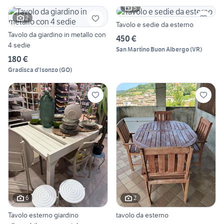
5
2
Tavolo e sedie da esterno
Tavolo da giardino in metallo con
450 €
4 sedie
San Martino Buon Albergo
(
VR
)
180 €
Gradisca d'Isonzo
(
GO
)
6
2
Tavolo esterno giardino
tavolo da esterno