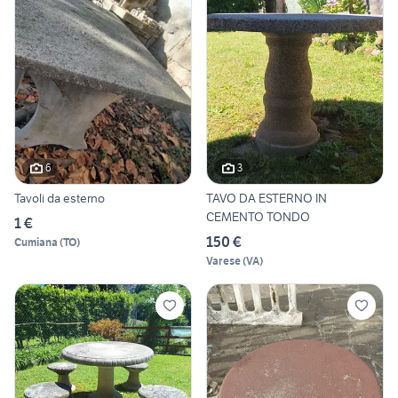
6
3
Tavoli da esterno
TAVO DA ESTERNO IN
CEMENTO TONDO
1 €
150 €
Cumiana
(
TO
)
Varese
(
VA
)