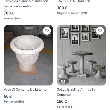
Tavolo da giardino granito con
TAVOLO DA GIARDINO
barbecue a centro
300 €
700 €
Olgiate Comasco
(
CO
)
Avellino
(
AV
)
6
Vaso Di Cemento Da Esterno
Set da Giardino Anni 70 in
Cemento
60 €
160 €
Pontevico
(
BS
)
Ferrara
(
FE
)