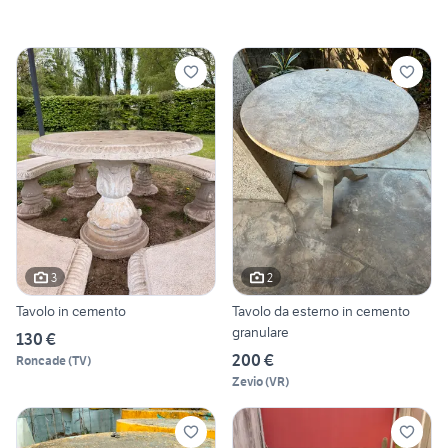
3
2
Tavolo in cemento
Tavolo da esterno in cemento
granulare
130 €
200 €
Roncade
(
TV
)
Zevio
(
VR
)