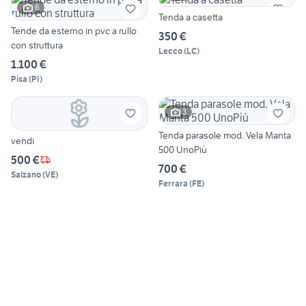
6
Tenda a casetta
Tende da esterno in pvc a rullo
350 €
con struttura
Lecco
(
LC
)
1.100 €
Pisa
(
PI
)
3
Tenda parasole mod. Vela Manta
vendi
500 UnoPiù
500 €
700 €
Salzano
(
VE
)
Ferrara
(
FE
)