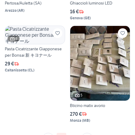
Pertosa/Auletta (SA)
Ghiaccioli luminosi LED
Arezzo
(
AR
)
16 €
Genova
(
GE
)
5
Pasta Cicatrizzante Giapponese
per Bonsai 新 キヨナール
29 €
Caltanissetta
(
CL
)
5
Bticino matix avorio
270 €
Monza
(
MB
)