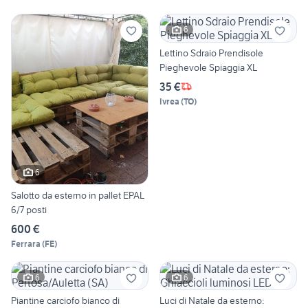
6
Lettino Sdraio Prendisole
Pieghevole Spiaggia XL
35 €
Ivrea
(
TO
)
6
Salotto da esterno in pallet EPAL
6/7 posti
600 €
Ferrara
(
FE
)
6
6
Piantine carciofo bianco di
Luci di Natale da esterno: