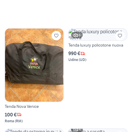
6
Tenda luxury policotone nuova
990 €
Udine
(
UD
)
Tenda Nova Venice
100 €
Roma
(
RM
)
4