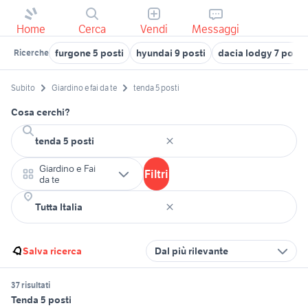
Home
Cerca
Vendi
Messaggi
furgone 5 posti
hyundai 9 posti
dacia lodgy 7 posti
Ricerche
Subito
Giardino e fai da te
tenda 5 posti
Cosa cerchi?
Giardino e Fai
Filtri
da te
Salva ricerca
Dal più rilevante
37 risultati
Tenda 5 posti