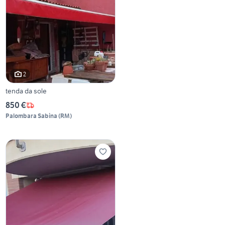
2
tenda da sole
850 €
Palombara Sabina
(
RM
)