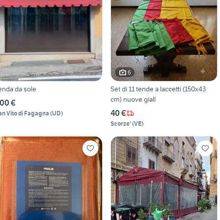
6
enda da sole
Set di 11 tende a laccetti (150x43
cm) nuove giall
00 €
40 €
an Vito di Fagagna
(
UD
)
Scorze'
(
VE
)