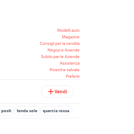
Modelli auto
Magazine
Consigli per la vendita
Negozi e Aziende
Subito per le Aziende
Assistenza
Ricerche salvate
Preferiti
Vendi
 posti
tenda sole
quercia rossa
tenda scorrevole per pergola