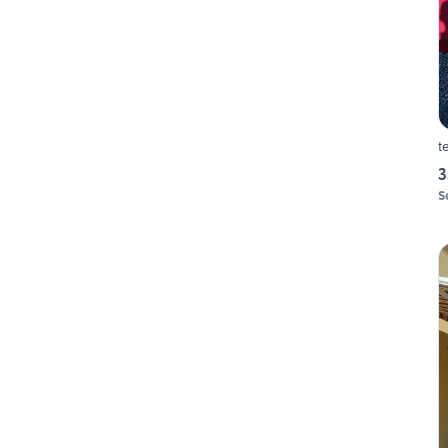
t
3
S