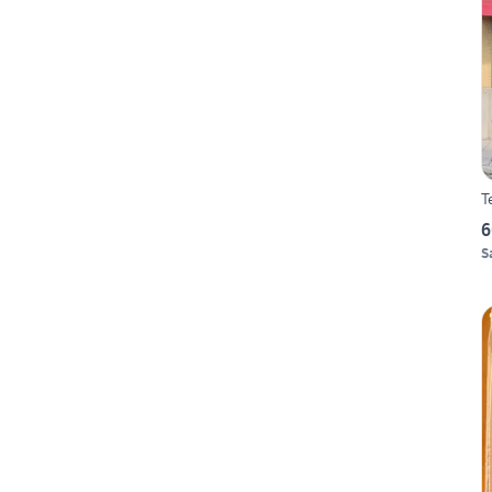
T
6
S