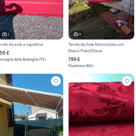
2
4
ende da sole a capottina
Tenda da Sole Motorizzata con
Bracci PraticEllisse
50 €
799 €
ernaglia della Battaglia
(
TV
)
Fiumicino
(
RM
)