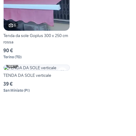
6
Tenda da sole Goplus 300 x 250 cm
rossa
90 €
Torino
(
TO
)
6
TENDA DA SOLE verticale
39 €
San Miniato
(
PI
)