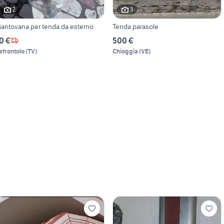
2
3
antovana per tenda da esterno
Tenda parasole
0 €
500 €
efrontolo
(
TV
)
Chioggia
(
VE
)