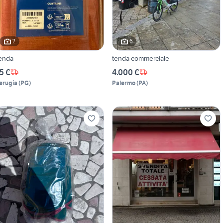
2
6
enda
tenda commerciale
5 €
4.000 €
erugia
(
PG
)
Palermo
(
PA
)