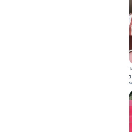
T
1
S