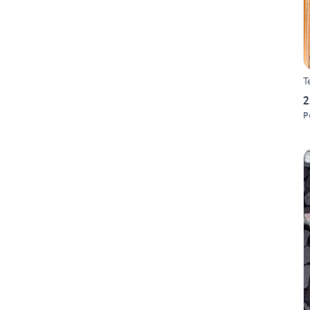
T
2
P