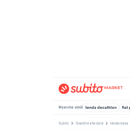
tenda decathlon
fiat
Ricerche
simili
Subito
Giardino e fai da te
tenda rossa