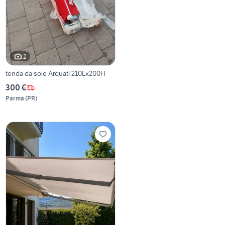
2
tenda da sole Arquati 210Lx200H
300 €
Parma
(
PR
)