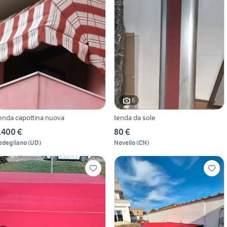
6
enda capottina nuova
tenda da sole
.400 €
80 €
edegliano
(
UD
)
Novello
(
CN
)