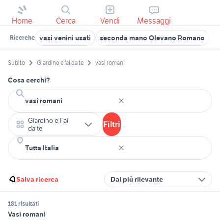
Home
Cerca
Vendi
Messaggi
vasi venini usati
seconda mano Olevano Romano
b
Ricerche
Subito
Giardino e fai da te
vasi romani
Cosa cerchi?
Giardino e Fai
Filtri
da te
Salva ricerca
Dal più rilevante
181 risultati
Vasi romani