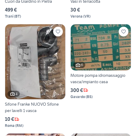
Cuori da Giardino in Pietra
Vasi in terracotta
499 €
30 €
Trani
(
BT
)
Verona
(
VR
)
6
Motore pompa idromassaggio
vasca/impianto casa
300 €
4
Gavardo
(
BS
)
Sifone Franke NUOVO Sifone
per lavelli 1 vasca
10 €
Roma
(
RM
)