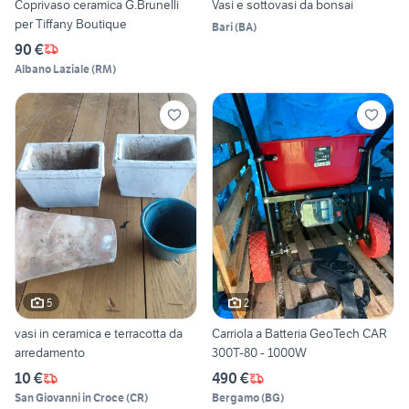
Coprivaso ceramica G.Brunelli
Vasi e sottovasi da bonsai
per Tiffany Boutique
Bari
(
BA
)
90 €
Albano Laziale
(
RM
)
5
2
vasi in ceramica e terracotta da
Carriola a Batteria GeoTech CAR
arredamento
300T-80 - 1000W
10 €
490 €
San Giovanni in Croce
(
CR
)
Bergamo
(
BG
)