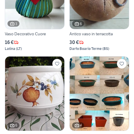
3
6
Vaso Decorativo Cuore
Antico vaso in terracotta
16 €
30 €
Latina
(
LT
)
Darfo Boario Terme
(
BS
)
6
4