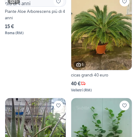
6
Piante Aloe Arborescens più di 4
anni
15 €
Roma
(
RM
)
6
cicas grandi 40 euro
40 €
Velletri
(
RM
)