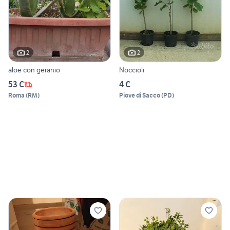
2
2
aloe con geranio
Noccioli
53 €
4 €
Roma
(
RM
)
Piove di Sacco
(
PD
)