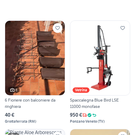
6
Vetrina
6 Fioriere con balconiere da
Spaccalegna Blue Bird LSE
ringhiera
11000 monofase
40 €
950 €
Grottaferrata
(
RM
)
Ponzano Veneto
(
TV
)