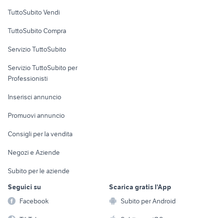
Case vacanza
TuttoSubito Vendi
Uffici e Locali
TuttoSubito Compra
commerciali
Servizio TuttoSubito
elettronica
per la casa e la
sports e hobby
Servizio TuttoSubito per
persona
Informatica
Animali
Professionisti
Arredamento e
Console e
Accessori per
Casalinghi
Inserisci annuncio
Videogiochi
animali
Elettrodomestici
Promuovi annuncio
Audio/Video
Musica e Film
Giardino e Fai da te
Consigli per la vendita
Fotografia
Libri e Riviste
Abbigliamento e
Negozi e Aziende
Telefonia
Strumenti Musicali
Accessori
Subito per le aziende
Sports
Tutto per i bambini
Seguici su
Scarica gratis l'App
Biciclette
Facebook
Subito per Android
Collezionismo