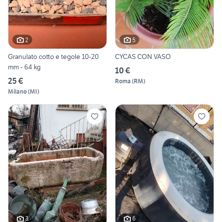
2
5
Granulato cotto e tegole 10-20
CYCAS CON VASO
mm - 64 kg
10 €
25 €
Roma
(
RM
)
Milano
(
MI
)
3
6