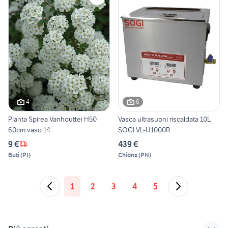
4
6
Pianta Spirea Vanhouttei H50
Vasca ultrasuoni riscaldata 10L
60cm vaso 14
SOGI VL-U1000R
9 €
439 €
Buti
(
PI
)
Chions
(
PN
)
1
2
3
4
5