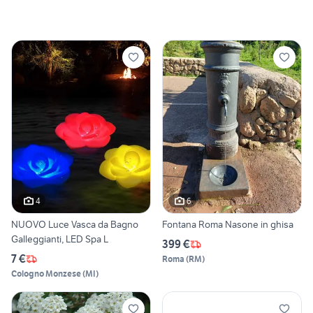
4
6
NUOVO Luce Vasca da Bagno
Fontana Roma Nasone in ghisa
Galleggianti, LED Spa L
399 €
7 €
Roma
(
RM
)
Cologno Monzese
(
MI
)