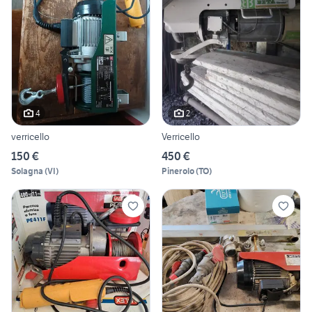
4
2
verricello
Verricello
150 €
450 €
Solagna
(
VI
)
Pinerolo
(
TO
)