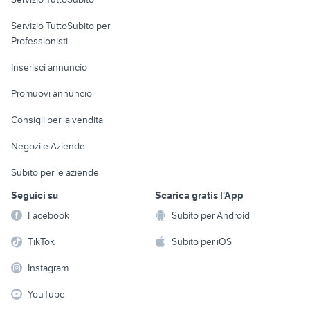
elettronica
per la casa e la
sports e hobby
Servizio TuttoSubito per
persona
Informatica
Animali
Professionisti
Arredamento e
Console e
Accessori per
Casalinghi
Inserisci annuncio
Videogiochi
animali
Elettrodomestici
Promuovi annuncio
Audio/Video
Musica e Film
Giardino e Fai da te
Consigli per la vendita
Fotografia
Libri e Riviste
Abbigliamento e
Negozi e Aziende
Telefonia
Strumenti Musicali
Accessori
Subito per le aziende
Sports
Tutto per i bambini
Seguici su
Scarica gratis l'App
Biciclette
Facebook
Subito per Android
Collezionismo
TikTok
Subito per iOS
Instagram
YouTube