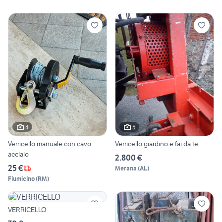
4
5
Verricello manuale con cavo
Verricello giardino e fai da te
acciaio
2.800 €
25 €
Merana
(
AL
)
Fiumicino
(
RM
)
VERRICELLO