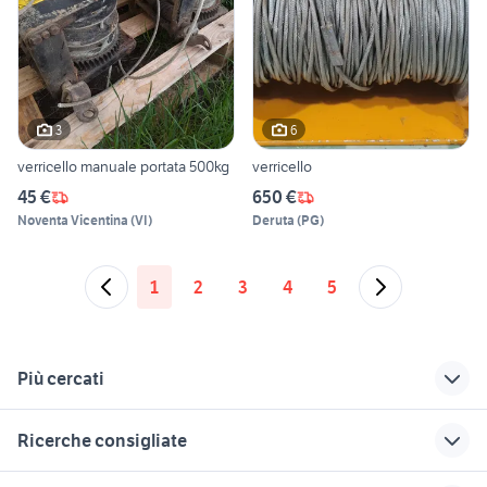
3
6
verricello manuale portata 500kg
verricello
45 €
650 €
Noventa Vicentina
(
VI
)
Deruta
(
PG
)
1
2
3
4
5
Più cercati
Correlati
Richerche simili
Suggerimenti
Ricerche consigliate
snapper tagliaerba
gazebo
giardino Cagliari
cactus pianta
centralina giardino
giardino Belluno
giardino Brindisi
autoclave giardino