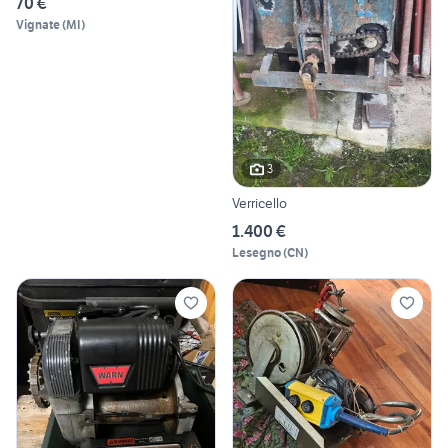
70 €
Vignate
(
MI
)
3
Verricello
1.400 €
Lesegno
(
CN
)