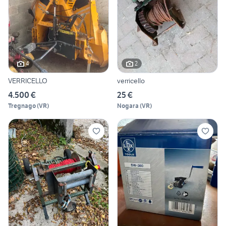
4
2
VERRICELLO
verricello
4.500 €
25 €
Tregnago
(
VR
)
Nogara
(
VR
)