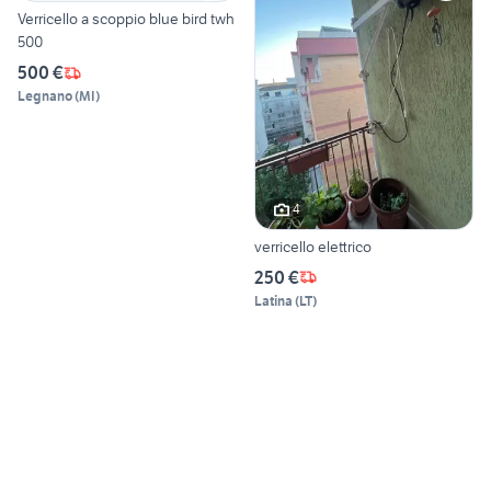
Verricello a scoppio blue bird twh
500
500 €
Legnano
(
MI
)
4
verricello elettrico
250 €
Latina
(
LT
)