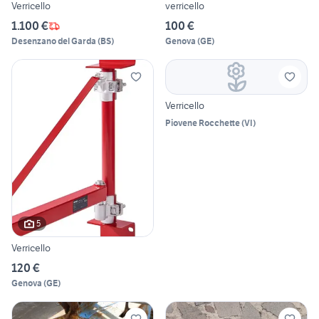
Verricello
verricello
1.100 €
100 €
Desenzano del Garda
(
BS
)
Genova
(
GE
)
Verricello
Piovene Rocchette
(
VI
)
5
Verricello
120 €
Genova
(
GE
)