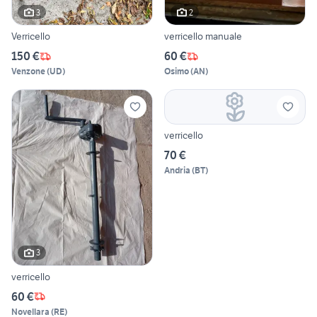
3
2
Verricello
verricello manuale
150 €
60 €
Venzone
(
UD
)
Osimo
(
AN
)
verricello
70 €
Andria
(
BT
)
3
verricello
60 €
Novellara
(
RE
)