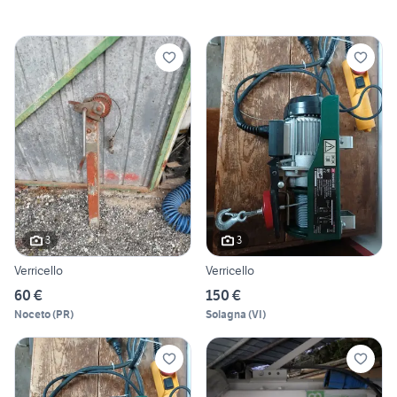
3
3
Verricello
Verricello
60 €
150 €
Noceto
(
PR
)
Solagna
(
VI
)