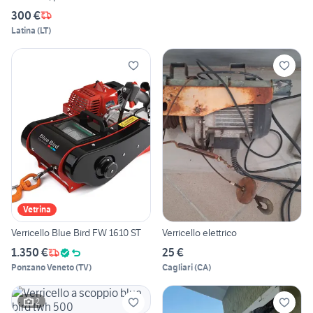
300 €
Latina
(
LT
)
Vetrina
Verricello Blue Bird FW 1610 ST
Verricello elettrico
1.350 €
25 €
Ponzano Veneto
(
TV
)
Cagliari
(
CA
)
2