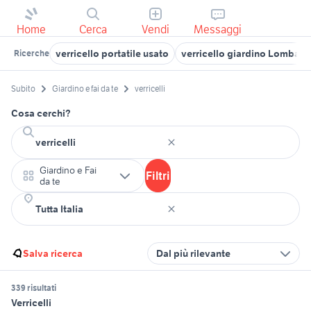
Home
Cerca
Vendi
Messaggi
verricello portatile usato
verricello giardino Lombard
Ricerche
Subito
Giardino e fai da te
verricelli
Cosa cerchi?
Giardino e Fai
Filtri
da te
Salva ricerca
Dal più rilevante
339 risultati
Verricelli