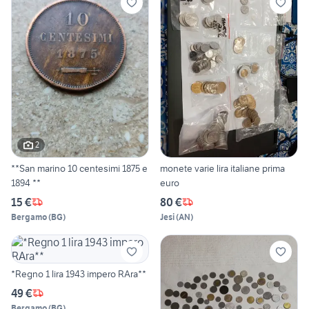
2
**San marino 10 centesimi 1875 e
monete varie lira italiane prima
1894 **
euro
15 €
80 €
Bergamo
(
BG
)
Jesi
(
AN
)
*Regno 1 lira 1943 impero RAra**
49 €
Bergamo
(
BG
)