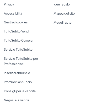
Nautica
lavoro
maglia monza
collezionismo
dipinti fiamminghi collezionismo
Privacy
Idee regalo
Garage e box
Caravan e Camper
monete euro
Accessibilità
Mappa del sito
Loft, mansarde e
lettonia
Veicoli commerciali
altro
collezionismo
Gestisci cookies
Modelli auto
Case vacanza
TuttoSubito Vendi
Uffici e Locali
TuttoSubito Compra
commerciali
Servizio TuttoSubito
elettronica
per la casa e la
sports e hobby
Servizio TuttoSubito per
persona
Informatica
Animali
Professionisti
Arredamento e
Console e
Accessori per
Casalinghi
Inserisci annuncio
Videogiochi
animali
Elettrodomestici
Promuovi annuncio
Audio/Video
Musica e Film
Giardino e Fai da te
Consigli per la vendita
Fotografia
Libri e Riviste
Abbigliamento e
Negozi e Aziende
Telefonia
Strumenti Musicali
Accessori