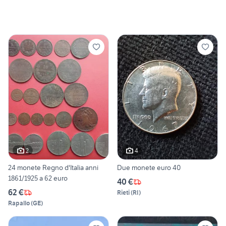
2
4
24 monete Regno d'Italia anni
Due monete euro 40
1861/1925 a 62 euro
40 €
62 €
Rieti
(
RI
)
Rapallo
(
GE
)