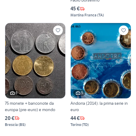
Paolo borsellino
45 €
Martina Franca
(
TA
)
6
5
75 monete + banconote da
Andorra (2014): la prima serie in
europa (pre-euro) e mondo
euro
20 €
44 €
Brescia
(
BS
)
Torino
(
TO
)