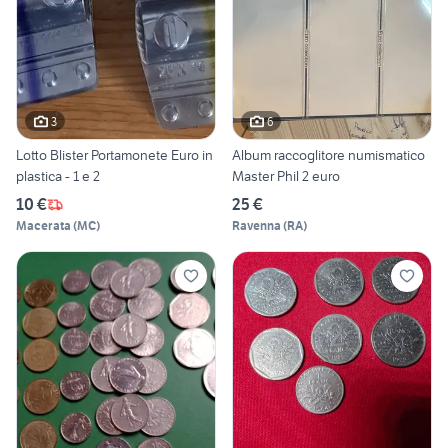
3
6
Lotto Blister Portamonete Euro in
Album raccoglitore numismatico
plastica - 1 e 2
Master Phil 2 euro
10 €
25 €
Macerata
(
MC
)
Ravenna
(
RA
)