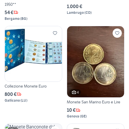
1950**
1.000 €
54 €
Lambrugo
(
CO
)
Bergamo
(
BG
)
Collezione Monete Euro
4
800 €
Gallicano
(
LU
)
Monete San Marino Euro e Lire
10 €
Genova
(
GE
)