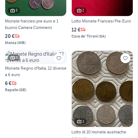
5
2
Monete francesi pre euro e 1
Lotto Monete Francesi Pre-Euro
buono Camera Commerci
12 €
20 €
Cava de' Tirreni
(
SA
)
Monza
(
MB
)
3
Monete Regno d'Italia, 12 diverse
a 6 euro
6 €
Rapallo
(
GE
)
3
Lotto di 10 monete austriache