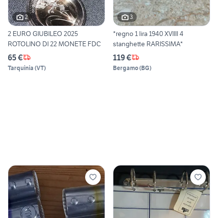
2
3
2 EURO GIUBILEO 2025
*regno 1 lira 1940 XVIIII 4
ROTOLINO DI 22 MONETE FDC
stanghette RARISSIMA*
65 €
119 €
Tarquinia
(
VT
)
Bergamo
(
BG
)