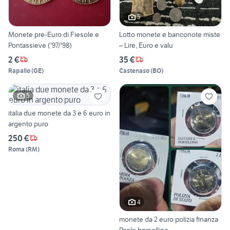
5
Monete pre-Euro di Fiesole e
Lotto monete e banconote miste
Pontassieve ('97/'98)
– Lire, Euro e valu
2 €
35 €
Rapallo
(
GE
)
Castenaso
(
BO
)
5
italia due monete da 3 e 6 euro in
argento puro
250 €
Roma
(
RM
)
4
monete da 2 euro polizia finanza