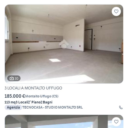
30
3 LOCALI A MONTALTO UFFUGO
185.000 €
Montalto Uffugo
(
CS
)
113 mq
3 Locali
2° Piano
2 Bagni
Agenzia
TECNOCASA - STUDIO MONTALTO SRL