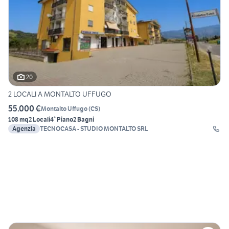
20
2 LOCALI A MONTALTO UFFUGO
55.000 €
Montalto Uffugo
(
CS
)
108 mq
2 Locali
4° Piano
2 Bagni
Agenzia
TECNOCASA - STUDIO MONTALTO SRL