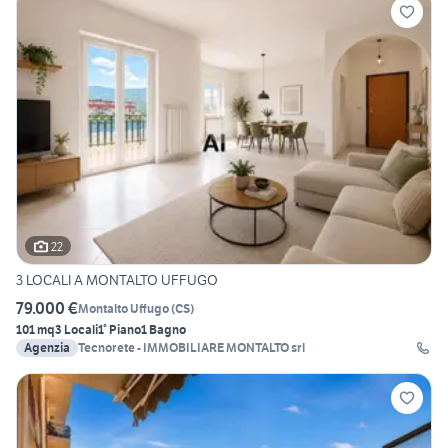
22
3 LOCALI A MONTALTO UFFUGO
79.000 €
Montalto Uffugo
(
CS
)
101 mq
3 Locali
1° Piano
1 Bagno
Agenzia
Tecnorete - IMMOBILIARE MONTALTO srl