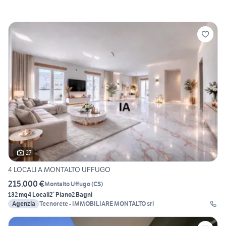
27
4 LOCALI A MONTALTO UFFUGO
215.000 €
Montalto Uffugo
(
CS
)
132 mq
4 Locali
2° Piano
2 Bagni
Agenzia
Tecnorete - IMMOBILIARE MONTALTO srl