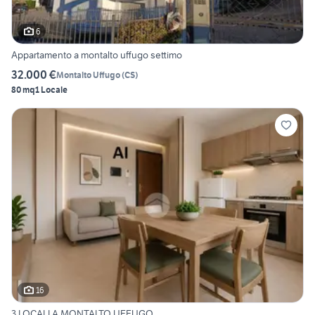
6
Appartamento a montalto uffugo settimo
32.000 €
Montalto Uffugo
(
CS
)
80 mq
1 Locale
16
3 LOCALI A MONTALTO UFFUGO