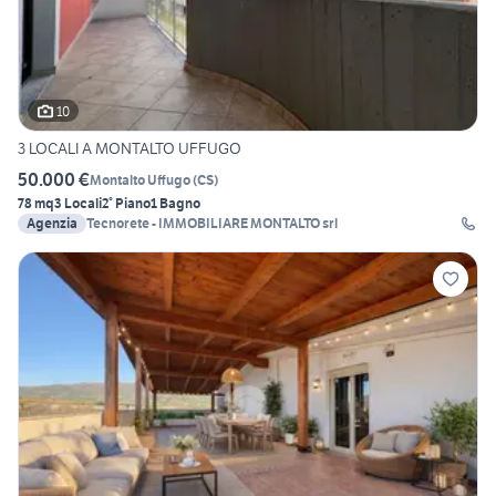
10
3 LOCALI A MONTALTO UFFUGO
50.000 €
Montalto Uffugo
(
CS
)
78 mq
3 Locali
2° Piano
1 Bagno
Agenzia
Tecnorete - IMMOBILIARE MONTALTO srl