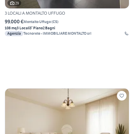
29
3 LOCALI A MONTALTO UFFUGO
99.000 €
Montalto Uffugo
(
CS
)
108 mq
3 Locali
3° Piano
2 Bagni
Agenzia
Tecnorete - IMMOBILIARE MONTALTO srl