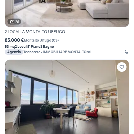
26
2 LOCALI A MONTALTO UFFUGO
85.000 €
Montalto Uffugo
(
CS
)
53 mq
2 Locali
1° Piano
1 Bagno
Agenzia
Tecnorete - IMMOBILIARE MONTALTO srl