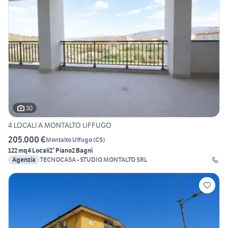
30
4 LOCALI A MONTALTO UFFUGO
205.000 €
Montalto Uffugo
(
CS
)
122 mq
4 Locali
2° Piano
2 Bagni
Agenzia
TECNOCASA - STUDIO MONTALTO SRL