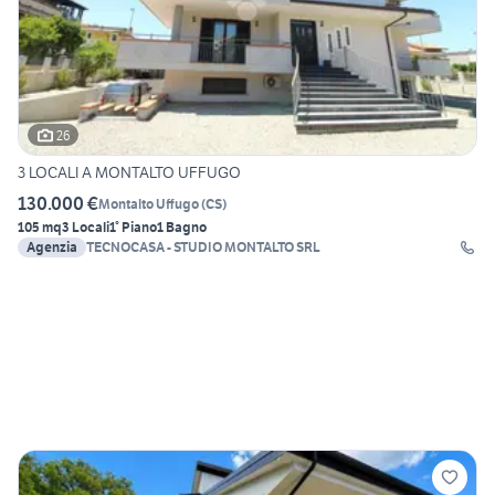
26
3 LOCALI A MONTALTO UFFUGO
130.000 €
Montalto Uffugo
(
CS
)
105 mq
3 Locali
1° Piano
1 Bagno
Agenzia
TECNOCASA - STUDIO MONTALTO SRL