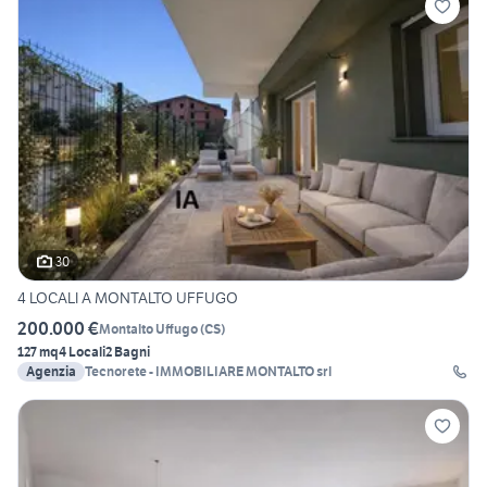
30
4 LOCALI A MONTALTO UFFUGO
200.000 €
Montalto Uffugo
(
CS
)
127 mq
4 Locali
2 Bagni
Agenzia
Tecnorete - IMMOBILIARE MONTALTO srl