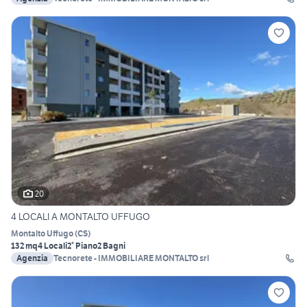
20
4 LOCALI A MONTALTO UFFUGO
Montalto Uffugo
(
CS
)
132 mq
4 Locali
2° Piano
2 Bagni
Agenzia
Tecnorete - IMMOBILIARE MONTALTO srl