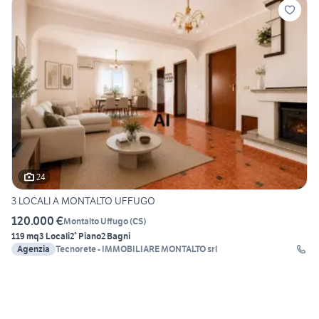
24
3 LOCALI A MONTALTO UFFUGO
120.000 €
Montalto Uffugo
(
CS
)
119 mq
3 Locali
2° Piano
2 Bagni
Agenzia
Tecnorete - IMMOBILIARE MONTALTO srl