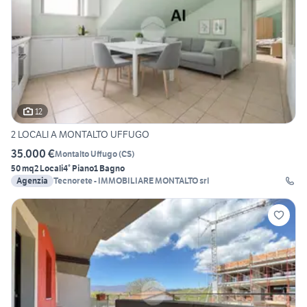
12
2 LOCALI A MONTALTO UFFUGO
35.000 €
Montalto Uffugo
(
CS
)
50 mq
2 Locali
4° Piano
1 Bagno
Agenzia
Tecnorete - IMMOBILIARE MONTALTO srl