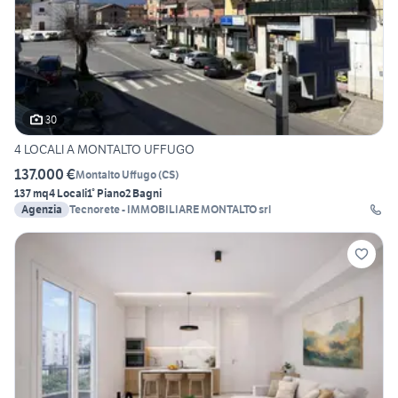
30
4 LOCALI A MONTALTO UFFUGO
137.000 €
Montalto Uffugo
(
CS
)
137 mq
4 Locali
1° Piano
2 Bagni
Agenzia
Tecnorete - IMMOBILIARE MONTALTO srl