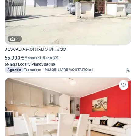
20
3 LOCALI A MONTALTO UFFUGO
55.000 €
Montalto Uffugo
(
CS
)
65 mq
3 Locali
1° Piano
1 Bagno
Agenzia
Tecnorete - IMMOBILIARE MONTALTO srl