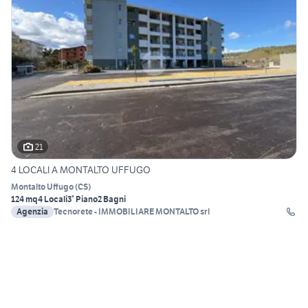
21
4 LOCALI A MONTALTO UFFUGO
Montalto Uffugo
(
CS
)
124 mq
4 Locali
3° Piano
2 Bagni
Agenzia
Tecnorete - IMMOBILIARE MONTALTO srl