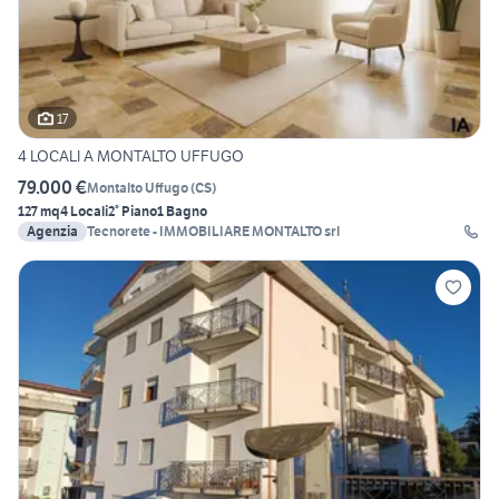
17
4 LOCALI A MONTALTO UFFUGO
79.000 €
Montalto Uffugo
(
CS
)
127 mq
4 Locali
2° Piano
1 Bagno
Agenzia
Tecnorete - IMMOBILIARE MONTALTO srl