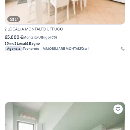
17
2 LOCALI A MONTALTO UFFUGO
65.000 €
Montalto Uffugo
(
CS
)
50 mq
2 Locali
1 Bagno
Agenzia
Tecnorete - IMMOBILIARE MONTALTO srl