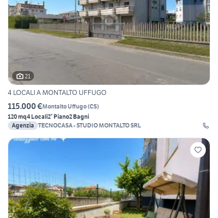
21
4 LOCALI A MONTALTO UFFUGO
115.000 €
Montalto Uffugo
(
CS
)
120 mq
4 Locali
2° Piano
2 Bagni
Agenzia
TECNOCASA - STUDIO MONTALTO SRL