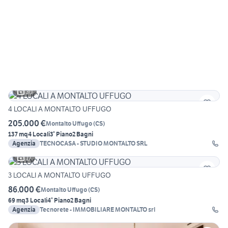
30
4 LOCALI A MONTALTO UFFUGO
205.000 €
Montalto Uffugo
(
CS
)
137 mq
4 Locali
3° Piano
2 Bagni
Agenzia
TECNOCASA - STUDIO MONTALTO SRL
17
3 LOCALI A MONTALTO UFFUGO
86.000 €
Montalto Uffugo
(
CS
)
69 mq
3 Locali
4° Piano
2 Bagni
Agenzia
Tecnorete - IMMOBILIARE MONTALTO srl