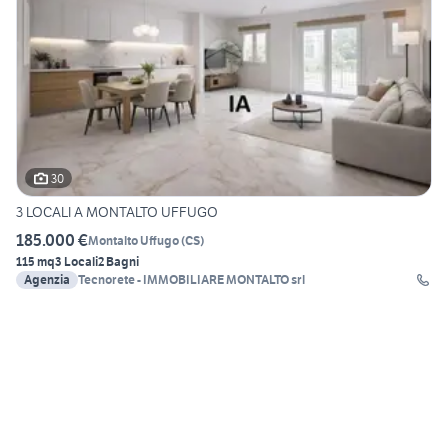
30
3 LOCALI A MONTALTO UFFUGO
185.000 €
Montalto Uffugo
(
CS
)
115 mq
3 Locali
2 Bagni
Agenzia
Tecnorete - IMMOBILIARE MONTALTO srl