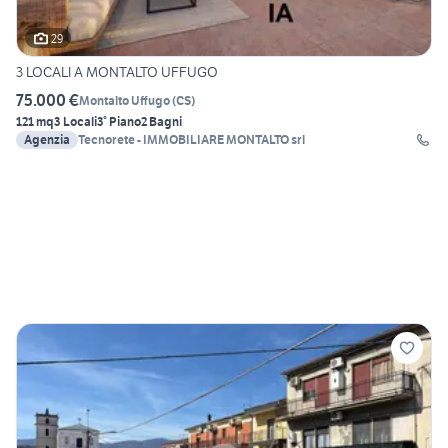
29
3 LOCALI A MONTALTO UFFUGO
75.000 €
Montalto Uffugo
(
CS
)
121 mq
3 Locali
3° Piano
2 Bagni
Agenzia
Tecnorete - IMMOBILIARE MONTALTO srl