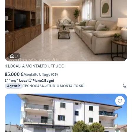
17
4 LOCALI A MONTALTO UFFUGO
85.000 €
Montalto Uffugo
(
CS
)
144 mq
4 Locali
1° Piano
2 Bagni
Agenzia
TECNOCASA - STUDIO MONTALTO SRL