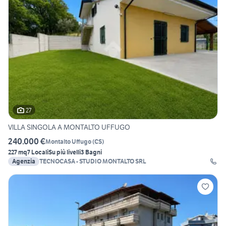
27
VILLA SINGOLA A MONTALTO UFFUGO
240.000 €
Montalto Uffugo
(
CS
)
227 mq
7 Locali
Su più livelli
3 Bagni
Agenzia
TECNOCASA - STUDIO MONTALTO SRL