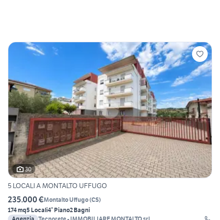
30
5 LOCALI A MONTALTO UFFUGO
235.000 €
Montalto Uffugo
(
CS
)
174 mq
5 Locali
4° Piano
2 Bagni
Agenzia
Tecnorete - IMMOBILIARE MONTALTO srl