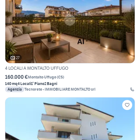
27
4 LOCALI A MONTALTO UFFUGO
160.000 €
Montalto Uffugo
(
CS
)
140 mq
4 Locali
1° Piano
2 Bagni
Agenzia
Tecnorete - IMMOBILIARE MONTALTO srl