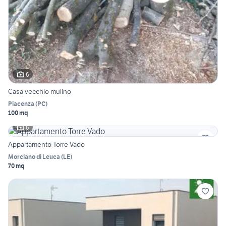
6
Casa vecchio mulino
Piacenza
(
PC
)
100 mq
6
Appartamento Torre Vado
Morciano di Leuca
(
LE
)
70 mq