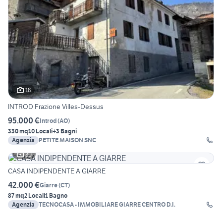
18
INTROD Frazione Villes-Dessus
95.000 €
Introd
(
AO
)
330 mq
10 Locali
+3 Bagni
Agenzia
PETITE MAISON SNC
30
CASA INDIPENDENTE A GIARRE
42.000 €
Giarre
(
CT
)
87 mq
2 Locali
1 Bagno
Agenzia
TECNOCASA - IMMOBILIARE GIARRE CENTRO D.I.