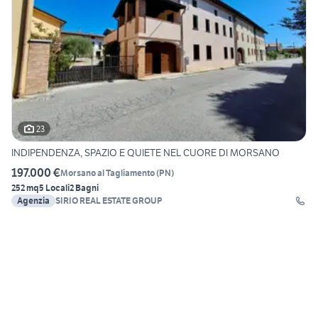
23
INDIPENDENZA, SPAZIO E QUIETE NEL CUORE DI MORSANO
197.000 €
Morsano al Tagliamento
(
PN
)
252 mq
5 Locali
2 Bagni
Agenzia
SIRIO REAL ESTATE GROUP