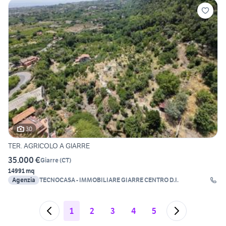
30
TER. AGRICOLO A GIARRE
35.000 €
Giarre
(
CT
)
14991 mq
Agenzia
TECNOCASA - IMMOBILIARE GIARRE CENTRO D.I.
1
2
3
4
5