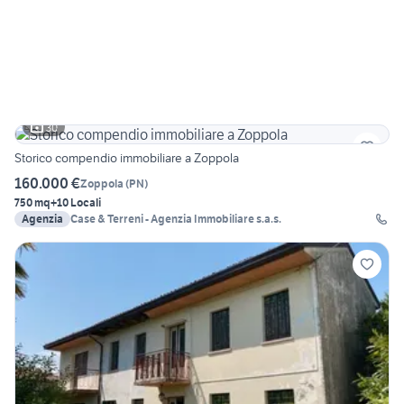
30
Storico compendio immobiliare a Zoppola
160.000 €
Zoppola
(
PN
)
750 mq
+10 Locali
Agenzia
Case & Terreni - Agenzia Immobiliare s.a.s.