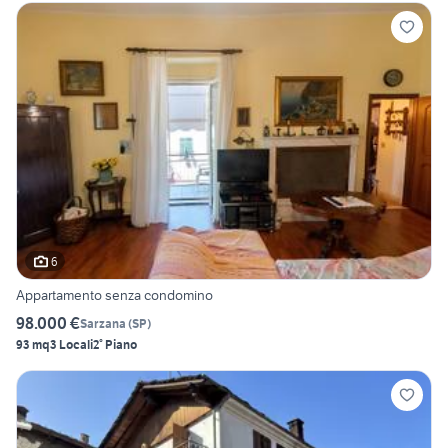
6
Appartamento senza condomino
98.000 €
Sarzana
(
SP
)
93 mq
3 Locali
2° Piano