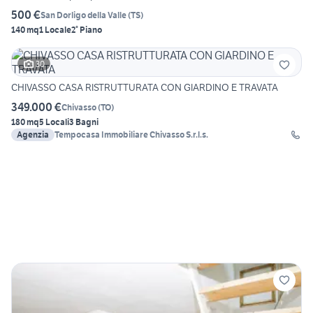
500 €
San Dorligo della Valle
(
TS
)
140 mq
1 Locale
2° Piano
30
CHIVASSO CASA RISTRUTTURATA CON GIARDINO E TRAVATA
349.000 €
Chivasso
(
TO
)
180 mq
5 Locali
3 Bagni
Agenzia
Tempocasa Immobiliare Chivasso S.r.l.s.