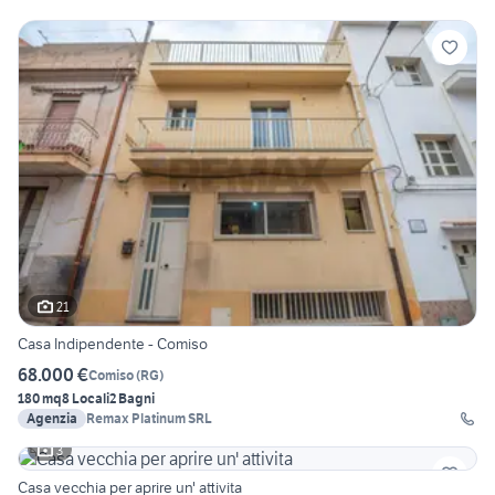
21
Casa Indipendente - Comiso
68.000 €
Comiso
(
RG
)
180 mq
8 Locali
2 Bagni
Agenzia
Remax Platinum SRL
3
Casa vecchia per aprire un' attivita