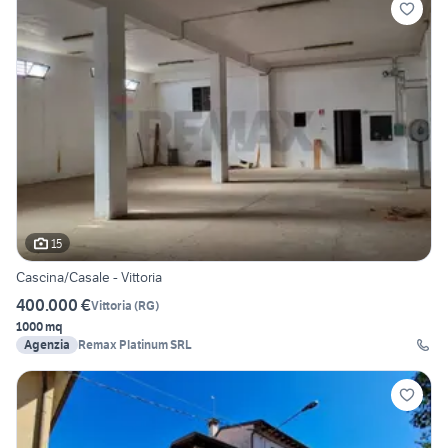
15
Cascina/Casale - Vittoria
400.000 €
Vittoria
(
RG
)
1000 mq
Agenzia
Remax Platinum SRL