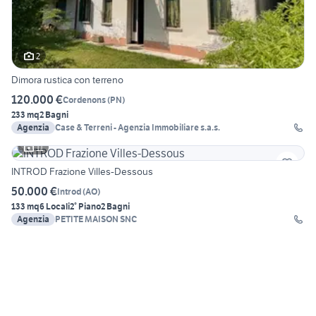
2
Dimora rustica con terreno
120.000 €
Cordenons
(
PN
)
233 mq
2 Bagni
Agenzia
Case & Terreni - Agenzia Immobiliare s.a.s.
11
INTROD Frazione Villes-Dessous
50.000 €
Introd
(
AO
)
133 mq
6 Locali
2° Piano
2 Bagni
Agenzia
PETITE MAISON SNC