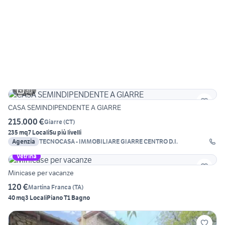
30
CASA SEMINDIPENDENTE A GIARRE
215.000 €
Giarre
(
CT
)
235 mq
7 Locali
Su più livelli
Agenzia
TECNOCASA - IMMOBILIARE GIARRE CENTRO D.I.
Vetrina
Minicase per vacanze
120 €
Martina Franca
(
TA
)
40 mq
3 Locali
Piano T
1 Bagno