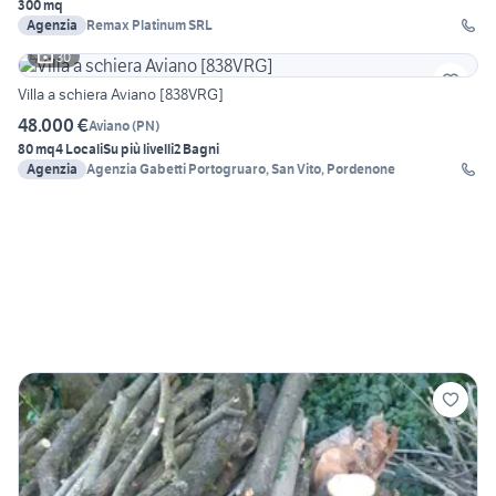
300 mq
Agenzia
Remax Platinum SRL
30
Villa a schiera Aviano [838VRG]
48.000 €
Aviano
(
PN
)
80 mq
4 Locali
Su più livelli
2 Bagni
Agenzia
Agenzia Gabetti Portogruaro, San Vito, Pordenone