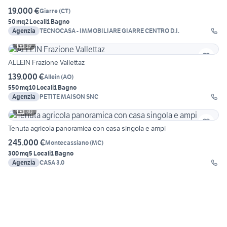
19.000 €
Giarre
(
CT
)
50 mq
2 Locali
1 Bagno
Agenzia
TECNOCASA - IMMOBILIARE GIARRE CENTRO D.I.
19
ALLEIN Frazione Vallettaz
139.000 €
Allein
(
AO
)
550 mq
10 Locali
1 Bagno
Agenzia
PETITE MAISON SNC
30
Tenuta agricola panoramica con casa singola e ampi
245.000 €
Montecassiano
(
MC
)
300 mq
5 Locali
1 Bagno
Agenzia
CASA 3.0