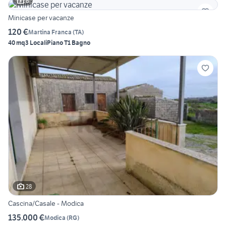
6
Minicase per vacanze
120 €
Martina Franca
(
TA
)
40 mq
3 Locali
Piano T
1 Bagno
28
Cascina/Casale - Modica
135.000 €
Modica
(
RG
)