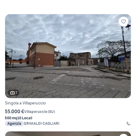
7
Singola a Villaperuccio
55.000 €
Villaperuccio
(
SU
)
500 mq
10 Locali
Agenzia
GRIMALDI CAGLIARI