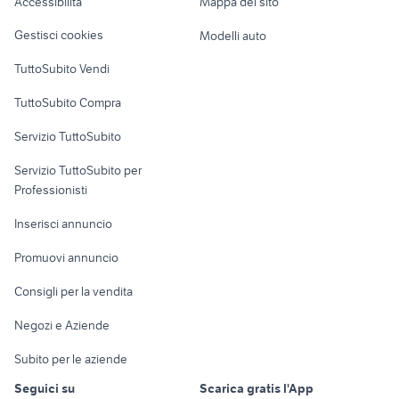
Accessibilità
Mappa del sito
Loft, mansarde e
Veicoli commerciali
palombina vecchia
case in vendita san vittore olona
altro
Gestisci cookies
Modelli auto
Case vacanza
TuttoSubito Vendi
Uffici e Locali
TuttoSubito Compra
commerciali
Servizio TuttoSubito
elettronica
per la casa e la
sports e hobby
Servizio TuttoSubito per
persona
Informatica
Animali
Professionisti
Arredamento e
Console e
Accessori per
Casalinghi
Inserisci annuncio
Videogiochi
animali
Elettrodomestici
Promuovi annuncio
Audio/Video
Musica e Film
Giardino e Fai da te
Consigli per la vendita
Fotografia
Libri e Riviste
Abbigliamento e
Negozi e Aziende
Telefonia
Strumenti Musicali
Accessori
Subito per le aziende
Sports
Tutto per i bambini
Seguici su
Scarica gratis l'App