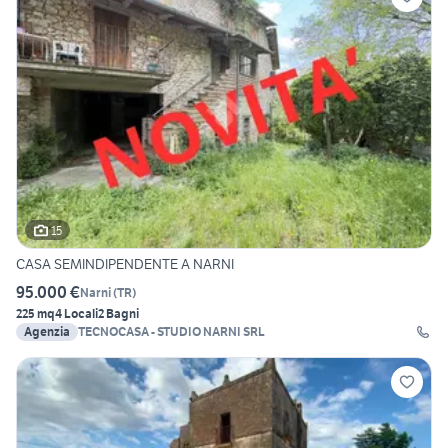
15
CASA SEMINDIPENDENTE A NARNI
95.000 €
Narni
(
TR
)
225 mq
4 Locali
2 Bagni
Agenzia
TECNOCASA - STUDIO NARNI SRL