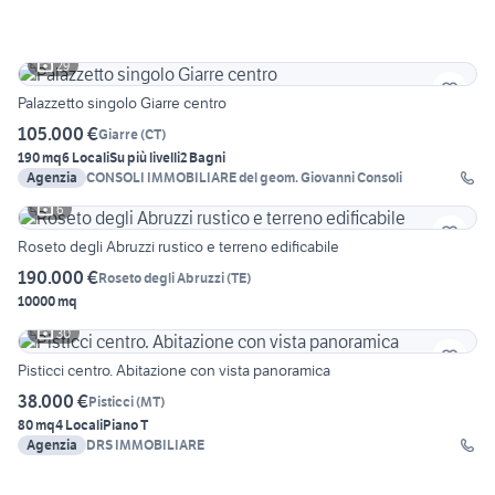
29
Palazzetto singolo Giarre centro
105.000 €
Giarre
(
CT
)
190 mq
6 Locali
Su più livelli
2 Bagni
Agenzia
CONSOLI IMMOBILIARE del geom. Giovanni Consoli
6
Roseto degli Abruzzi rustico e terreno edificabile
190.000 €
Roseto degli Abruzzi
(
TE
)
10000 mq
30
Pisticci centro. Abitazione con vista panoramica
38.000 €
Pisticci
(
MT
)
80 mq
4 Locali
Piano T
Agenzia
DRS IMMOBILIARE