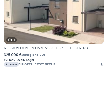
14
NUOVA VILLA BIFAMILIARE A COSTI AZZERATI - CENTRO
325.000 €
Mortegliano
(
UD
)
153 mq
5 Locali
2 Bagni
Agenzia
SIRIO REAL ESTATE GROUP