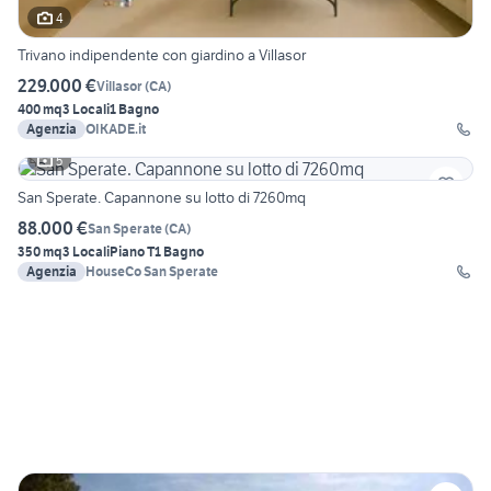
4
Trivano indipendente con giardino a Villasor
229.000 €
Villasor
(
CA
)
400 mq
3 Locali
1 Bagno
Agenzia
OIKADE.it
5
San Sperate. Capannone su lotto di 7260mq
88.000 €
San Sperate
(
CA
)
350 mq
3 Locali
Piano T
1 Bagno
Agenzia
HouseCo San Sperate