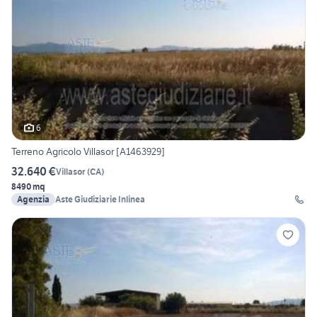
6
Terreno Agricolo Villasor [A1463929]
32.640 €
Villasor
(
CA
)
8490 mq
Agenzia
Aste Giudiziarie Inlinea