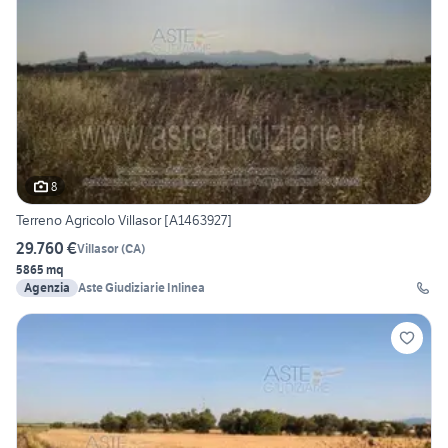
8
Terreno Agricolo Villasor [A1463927]
29.760 €
Villasor
(
CA
)
5865 mq
Agenzia
Aste Giudiziarie Inlinea