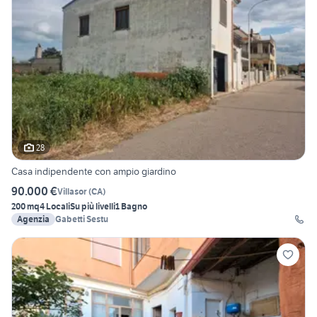
28
Casa indipendente con ampio giardino
90.000 €
Villasor
(
CA
)
200 mq
4 Locali
Su più livelli
1 Bagno
Agenzia
Gabetti Sestu