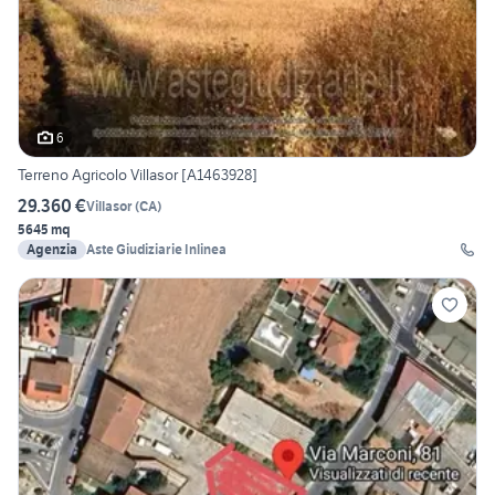
6
Terreno Agricolo Villasor [A1463928]
29.360 €
Villasor
(
CA
)
5645 mq
Agenzia
Aste Giudiziarie Inlinea