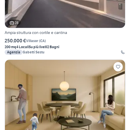
28
Ampia struttura con cortile e cantina
250.000 €
Villasor
(
CA
)
200 mq
4 Locali
Su più livelli
2 Bagni
Agenzia
Gabetti Sestu