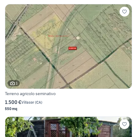
3
Terreno agricolo seminativo
1.500 €
Villasor
(
CA
)
550 mq