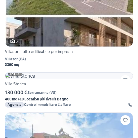
5
Villasor - lotto edificabile per impresa
Villasor
(
CA
)
3260 mq
28
Villa Storica
130.000 €
Serramanna
(
VS
)
400 mq
+10 Locali
Su più livelli
1 Bagno
Agenzia
Centro Immobiliare L'affare