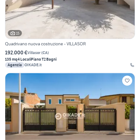
15
Quadrivano nuova costruzione - VILLASOR
192.000 €
Villasor
(
CA
)
135 mq
4 Locali
Piano T
2 Bagni
Agenzia
OIKADE.it