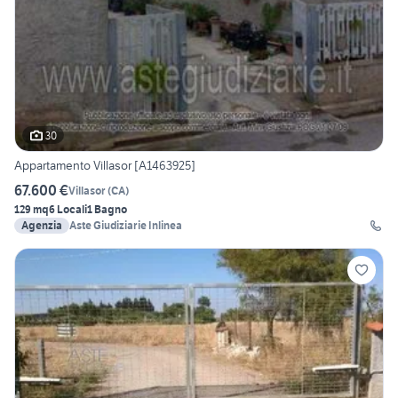
30
Appartamento Villasor [A1463925]
67.600 €
Villasor
(
CA
)
129 mq
6 Locali
1 Bagno
Agenzia
Aste Giudiziarie Inlinea