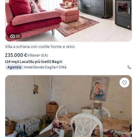
30
Villa a schiera con cortile fronte e retro.
235.000 €
Villasor
(
CA
)
119 mq
4 Locali
Su più livelli
2 Bagni
Agenzia
Imobiliando Cagliari Città