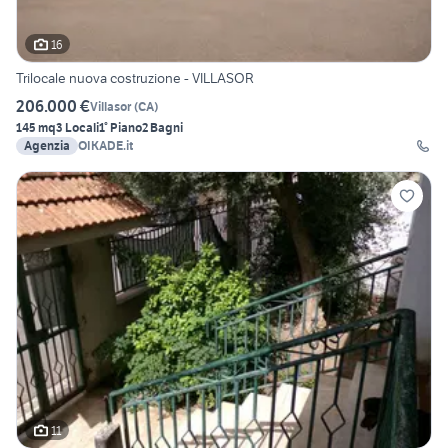
16
Trilocale nuova costruzione - VILLASOR
206.000 €
Villasor
(
CA
)
145 mq
3 Locali
1° Piano
2 Bagni
Agenzia
OIKADE.it
11