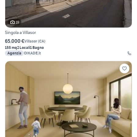
19
Singola a Villasor
65.000 €
Villasor
(
CA
)
155 mq
2 Locali
1 Bagno
Agenzia
OIKADE.it