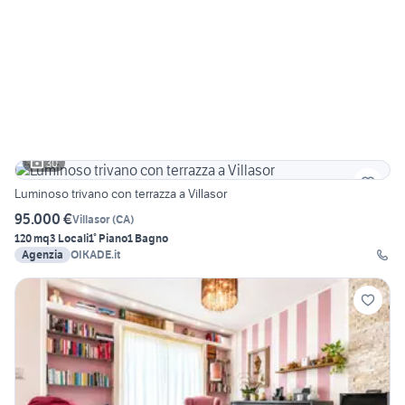
30
Luminoso trivano con terrazza a Villasor
95.000 €
Villasor
(
CA
)
120 mq
3 Locali
1° Piano
1 Bagno
Agenzia
OIKADE.it