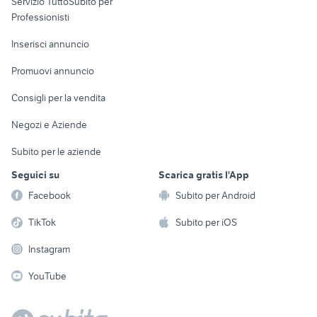
Servizio TuttoSubito per
persona
Informatica
Animali
Professionisti
Arredamento e
Console e
Accessori per
Casalinghi
Inserisci annuncio
Videogiochi
animali
Elettrodomestici
Promuovi annuncio
Audio/Video
Musica e Film
Giardino e Fai da te
Consigli per la vendita
Fotografia
Libri e Riviste
Abbigliamento e
Negozi e Aziende
Telefonia
Strumenti Musicali
Accessori
Subito per le aziende
Sports
Tutto per i bambini
Seguici su
Scarica gratis l'App
Biciclette
Facebook
Subito per Android
Collezionismo
TikTok
Subito per iOS
Instagram
YouTube