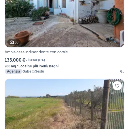
30
Ampia casa indipendente con cortile
135.000 €
Villasor
(
CA
)
200 mq
7 Locali
Su più livelli
2 Bagni
Agenzia
Gabetti Sestu