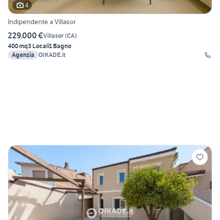
4
Indipendente a Villasor
229.000 €
Villasor
(
CA
)
400 mq
3 Locali
1 Bagno
Agenzia
OIKADE.it