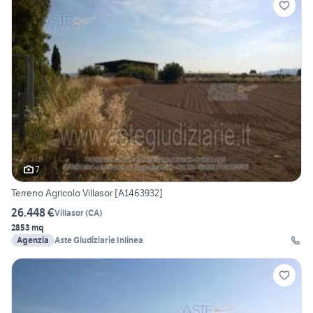
7
Terreno Agricolo Villasor [A1463932]
26.448 €
Villasor
(
CA
)
2853 mq
Agenzia
Aste Giudiziarie Inlinea