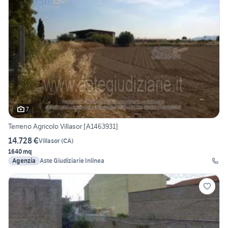
7
Terreno Agricolo Villasor [A1463931]
14.728 €
Villasor
(
CA
)
1640 mq
Agenzia
Aste Giudiziarie Inlinea