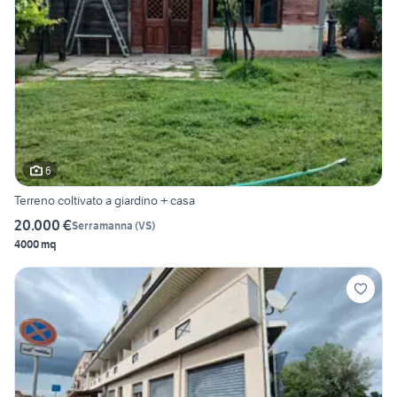
6
Terreno coltivato a giardino + casa
20.000 €
Serramanna
(
VS
)
4000 mq