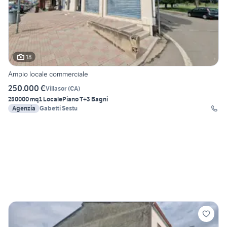
18
Ampio locale commerciale
250.000 €
Villasor
(
CA
)
250000 mq
1 Locale
Piano T
+3 Bagni
Agenzia
Gabetti Sestu