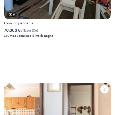
6
Casa indipendente
70.000 €
Villasor
(
CA
)
180 mq
8 Locali
Su più livelli
1 Bagno