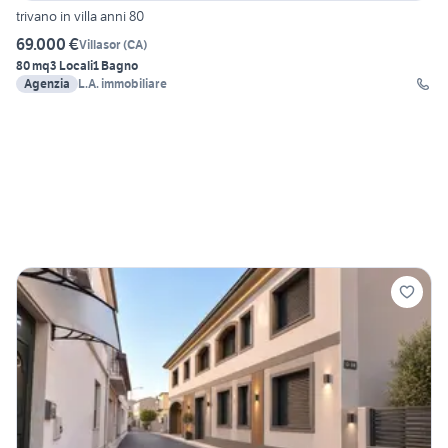
trivano in villa anni 80
69.000 €
Villasor
(
CA
)
80 mq
3 Locali
1 Bagno
Agenzia
L.A. immobiliare