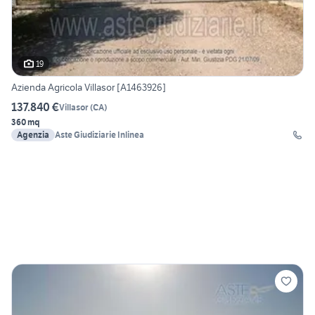
19
Azienda Agricola Villasor [A1463926]
137.840 €
Villasor
(
CA
)
360 mq
Agenzia
Aste Giudiziarie Inlinea