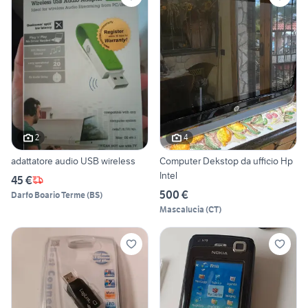
2
4
adattatore audio USB wireless
Computer Dekstop da ufficio Hp
Intel
45 €
500 €
Darfo Boario Terme
(
BS
)
Mascalucia
(
CT
)