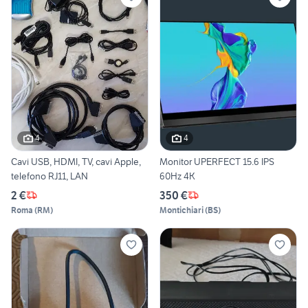
4
4
Cavi USB, HDMI, TV, cavi Apple,
Monitor UPERFECT 15.6 IPS
telefono RJ11, LAN
60Hz 4K
2 €
350 €
Roma
(
RM
)
Montichiari
(
BS
)