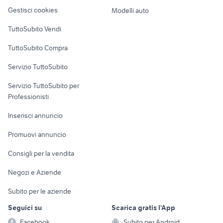
Veicoli commerciali
altro
Gestisci cookies
Modelli auto
Case vacanza
TuttoSubito Vendi
Uffici e Locali
TuttoSubito Compra
commerciali
Servizio TuttoSubito
elettronica
per la casa e la
sports e hobby
Servizio TuttoSubito per
persona
Informatica
Animali
Professionisti
Arredamento e
Console e
Accessori per
Casalinghi
Inserisci annuncio
Videogiochi
animali
Elettrodomestici
Promuovi annuncio
Audio/Video
Musica e Film
Giardino e Fai da te
Consigli per la vendita
Fotografia
Libri e Riviste
Abbigliamento e
Negozi e Aziende
Telefonia
Strumenti Musicali
Accessori
Subito per le aziende
Sports
Tutto per i bambini
Seguici su
Scarica gratis l'App
Biciclette
Facebook
Subito per Android