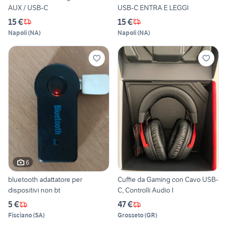
AUX / USB-C
USB-C ENTRA E LEGGI
15 €
15 €
Napoli
(
NA
)
Napoli
(
NA
)
6
bluetooth adattatore per
Cuffie da Gaming con Cavo USB-
dispositivi non bt
C, Controlli Audio I
5 €
47 €
Fisciano
(
SA
)
Grosseto
(
GR
)