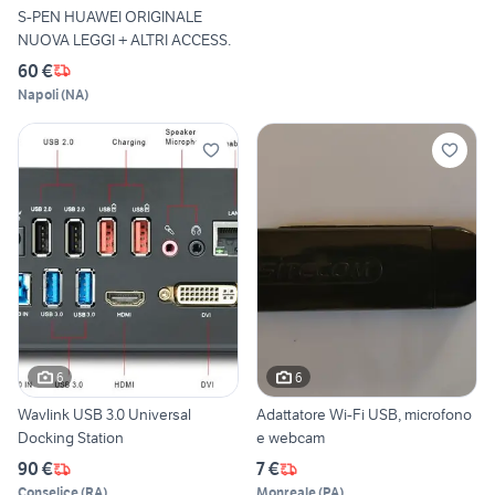
S-PEN HUAWEI ORIGINALE
NUOVA LEGGI + ALTRI ACCESS.
60 €
Napoli
(
NA
)
6
6
Wavlink USB 3.0 Universal
Adattatore Wi-Fi USB, microfono
Docking Station
e webcam
90 €
7 €
Conselice
(
RA
)
Monreale
(
PA
)