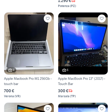
1.290 €
Potenza
(
PZ
)
4
6
Apple Macbook Pro M1 256Gb -
Apple MacBook Pro 13" (2017) -
touch bar
Touch Bar
700 €
300 €
Verona
(
VR
)
Marsala
(
TP
)