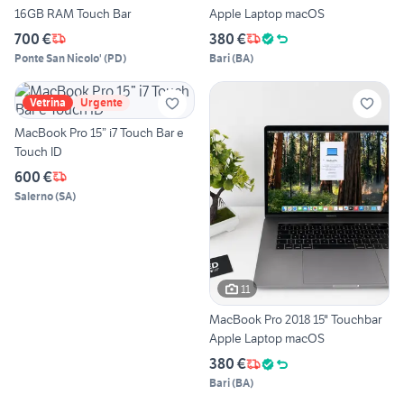
16GB RAM Touch Bar
Apple Laptop macOS
700 €
380 €
Ponte San Nicolo'
(
PD
)
Bari
(
BA
)
Vetrina
Urgente
MacBook Pro 15” i7 Touch Bar e
Touch ID
600 €
Salerno
(
SA
)
11
MacBook Pro 2018 15" Touchbar
Apple Laptop macOS
380 €
Bari
(
BA
)