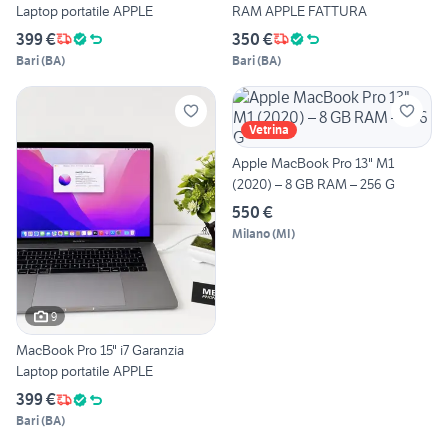
Laptop portatile APPLE
RAM APPLE FATTURA
399 €
350 €
Bari
(
BA
)
Bari
(
BA
)
Vetrina
Apple MacBook Pro 13" M1
(2020) – 8 GB RAM – 256 G
550 €
Milano
(
MI
)
9
MacBook Pro 15" i7 Garanzia
Laptop portatile APPLE
399 €
Bari
(
BA
)