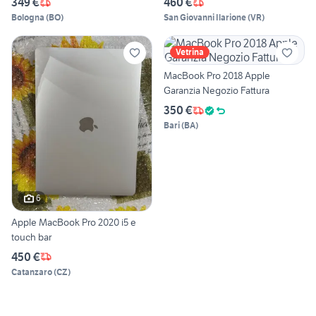
349 €
460 €
Bologna
(
BO
)
San Giovanni Ilarione
(
VR
)
Vetrina
MacBook Pro 2018 Apple
Garanzia Negozio Fattura
350 €
Bari
(
BA
)
6
Apple MacBook Pro 2020 i5 e
touch bar
450 €
Catanzaro
(
CZ
)