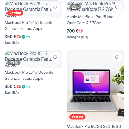
6
Vetrina
Apple MacBook Pro 15 Intel
MacBook Pro 15” i7 Docente
QuadCore i7 2.7Ghz
Garanzia Fattura Apple
700 €
350 €
Bologna
(
BO
)
Bari
(
BA
)
10
MacBook Pro 15” i7 Docente
Garanzia Fattura Apple
350 €
Bari
(
BA
)
Vetrina
MacBook Pro 512GB SSD 16GB