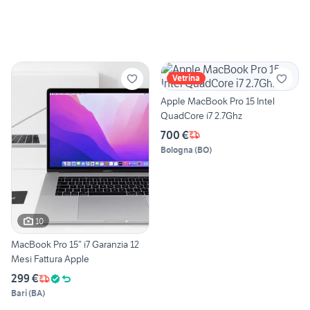
Vetrina
Apple MacBook Pro 15 Intel
QuadCore i7 2.7Ghz
700 €
Bologna
(
BO
)
10
MacBook Pro 15” i7 Garanzia 12
Mesi Fattura Apple
299 €
Bari
(
BA
)