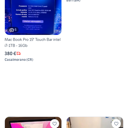
Bari
(
BA
)
6
Mac Book Pro 15" Touch Bar intel
i7-1TB - 16Gb
380 €
Casalmorano
(
CR
)