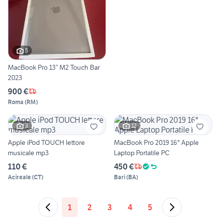
5
MacBook Pro 13” M2 Touch Bar
2023
900 €
Roma
(
RM
)
3
12
Apple iPod TOUCH lettore
MacBook Pro 2019 16" Apple
musicale mp3
Laptop Portatile PC
110 €
450 €
Acireale
(
CT
)
Bari
(
BA
)
1
2
3
4
5