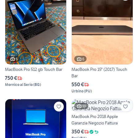
6
6
MacBook Pro 512 gb Touch Bar
MacBook Pro 15" (2017) Touch
Bar
750 €
550 €
Mornico al Serio
(
BG
)
Urbino
(
PU
)
10
MacBook Pro 2018 Apple
Garanzia Negozio Fattura
350 €