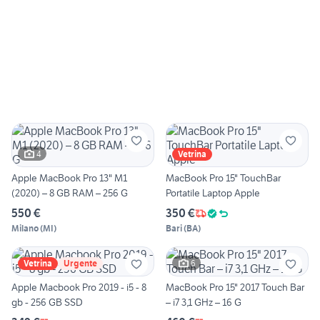
4
Vetrina
Apple MacBook Pro 13" M1
MacBook Pro 15" TouchBar
(2020) – 8 GB RAM – 256 G
Portatile Laptop Apple
550 €
350 €
Milano
(
MI
)
Bari
(
BA
)
6
Vetrina
Urgente
Apple Macbook Pro 2019 - i5 - 8
MacBook Pro 15" 2017 Touch Bar
gb - 256 GB SSD
– i7 3,1 GHz – 16 G