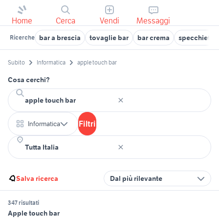
Home
Cerca
Vendi
Messaggi
bar a brescia
tovaglie bar
bar crema
specchietti 
Ricerche
Subito
Informatica
apple touch bar
Cosa cerchi?
Filtri
Informatica
Salva ricerca
Dal più rilevante
347 risultati
Apple touch bar