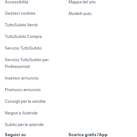
Accessibilità
Mappa del sito
Loft, mansarde e
Veicoli commerciali
altro
Gestisci cookies
Modelli auto
Case vacanza
TuttoSubito Vendi
Uffici e Locali
TuttoSubito Compra
commerciali
Servizio TuttoSubito
elettronica
per la casa e la
sports e hobby
Servizio TuttoSubito per
persona
Informatica
Animali
Professionisti
Arredamento e
Console e
Accessori per
Casalinghi
Inserisci annuncio
Videogiochi
animali
Elettrodomestici
Promuovi annuncio
Audio/Video
Musica e Film
Giardino e Fai da te
Consigli per la vendita
Fotografia
Libri e Riviste
Abbigliamento e
Negozi e Aziende
Telefonia
Strumenti Musicali
Accessori
Subito per le aziende
Sports
Tutto per i bambini
Seguici su
Scarica gratis l'App