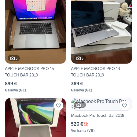
5
3
APPLE MACBOOK PRO 15
APPLE MACBOOK PRO 13
TOUCH BAR 2019
TOUCH BAR 2019
899 €
389 €
Genova
(
GE
)
Genova
(
GE
)
5
Macbook Pro Touch Bar 2018
520 €
Verbania
(
VB
)