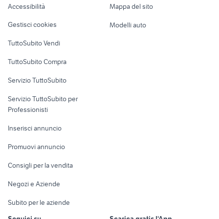
Accessibilità
Mappa del sito
Loft, mansarde e
Veicoli commerciali
altro
Gestisci cookies
Modelli auto
Case vacanza
TuttoSubito Vendi
Uffici e Locali
TuttoSubito Compra
commerciali
Servizio TuttoSubito
elettronica
per la casa e la
sports e hobby
Servizio TuttoSubito per
persona
Informatica
Animali
Professionisti
Arredamento e
Console e
Accessori per
Casalinghi
Inserisci annuncio
Videogiochi
animali
Elettrodomestici
Promuovi annuncio
Audio/Video
Musica e Film
Giardino e Fai da te
Consigli per la vendita
Fotografia
Libri e Riviste
Abbigliamento e
Negozi e Aziende
Telefonia
Strumenti Musicali
Accessori
Subito per le aziende
Sports
Tutto per i bambini
Seguici su
Scarica gratis l'App