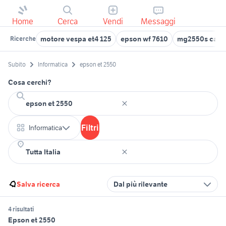
Home
Cerca
Vendi
Messaggi
motore vespa et4 125
epson wf 7610
mg2550s cart
Ricerche
Subito
Informatica
epson et 2550
Cosa cerchi?
Filtri
Informatica
Salva ricerca
Dal più rilevante
4 risultati
Epson et 2550