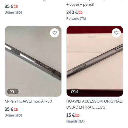
+ cover + pencil
35 €
240 €
Udine
(
UD
)
Pulsano
(
TA
)
4
6
M-Pen HUAWEI mod.AF-60
HUAWEI ACCESSORI ORIGINALI
USB-C ENTRA E LEGGI
35 €
15 €
Udine
(
UD
)
Napoli
(
NA
)