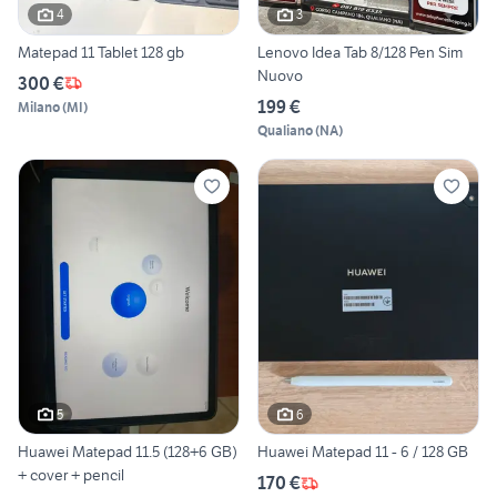
4
3
Matepad 11 Tablet 128 gb
Lenovo Idea Tab 8/128 Pen Sim
Nuovo
300 €
199 €
Milano
(
MI
)
Qualiano
(
NA
)
5
6
Huawei Matepad 11.5 (128+6 GB)
Huawei Matepad 11 - 6 / 128 GB
+ cover + pencil
170 €