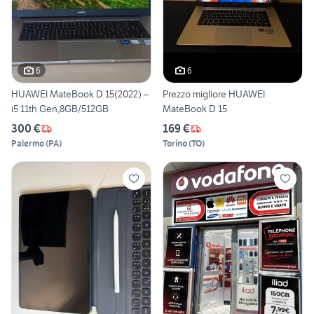
6
6
HUAWEI MateBook D 15(2022) –
Prezzo migliore HUAWEI
i5 11th Gen,8GB/512GB
MateBook D 15
300 €
169 €
Palermo
(
PA
)
Torino
(
TO
)