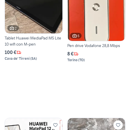
2
6
Tablet Huawei MediaPad M5 Lite
10 wifi con M-pen
Pen drive Vodafone 28,8 Mbps
100 €
8 €
Cava de' Tirreni
(
SA
)
Torino
(
TO
)