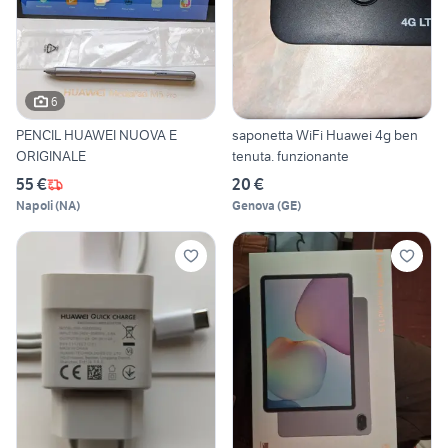
6
PENCIL HUAWEI NUOVA E
saponetta WiFi Huawei 4g ben
ORIGINALE
tenuta. funzionante
55 €
20 €
Napoli
(
NA
)
Genova
(
GE
)