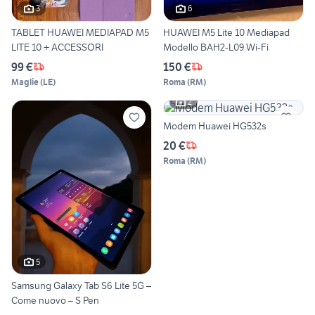
3
6
TABLET HUAWEI MEDIAPAD M5
HUAWEI M5 Lite 10 Mediapad
LITE 10 + ACCESSORI
Modello BAH2-L09 Wi-Fi
99 €
150 €
Maglie
(
LE
)
Roma
(
RM
)
2
Modem Huawei HG532s
20 €
Roma
(
RM
)
5
Samsung Galaxy Tab S6 Lite 5G –
Come nuovo – S Pen