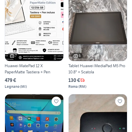
7
6
Huawei MatePad 12 X
Tablet Huawei MediaPad M5 Pro
PaperMatte Tastiera + Pen
10.8" + Scatola
479 €
130 €
Legnano
(
MI
)
Roma
(
RM
)