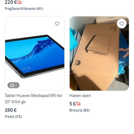
220 €
Pogliano Milanese
(
MI
)
2
Tablet Huawei Mediapad M5 lite
Hawei open
10" 4/64 gb
5 €
190 €
Brescia
(
BS
)
Paola
(
CS
)