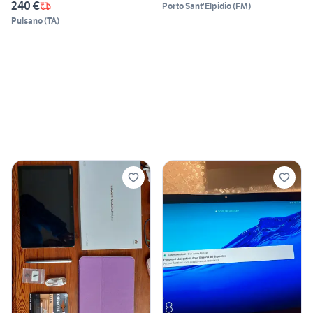
240 €
Porto Sant'Elpidio
(
FM
)
Pulsano
(
TA
)