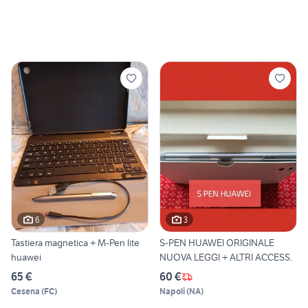
6
3
Tastiera magnetica + M-Pen lite
S-PEN HUAWEI ORIGINALE
huawei
NUOVA LEGGI + ALTRI ACCESS.
65 €
60 €
Cesena
(
FC
)
Napoli
(
NA
)