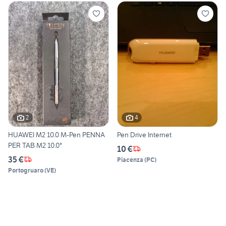
2
4
HUAWEI M2 10.0 M-Pen PENNA
Pen Drive Internet
PER TAB M2 10.0"
10 €
35 €
Piacenza
(
PC
)
Portogruaro
(
VE
)