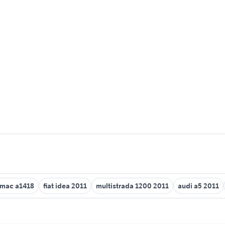
imac a1418
fiat idea 2011
multistrada 1200 2011
audi a5 2011