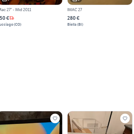
Mac 27” - Mid 2011
IMAC 27
50 €
280 €
ucciago
(
CO
)
Biella
(
BI
)