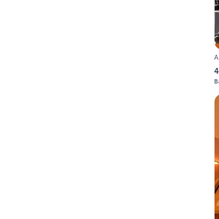
A
4
B