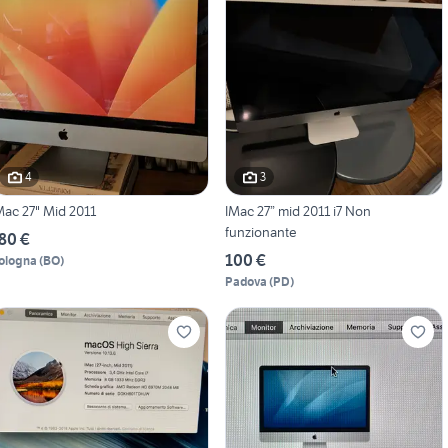
4
3
Mac 27" Mid 2011
IMac 27” mid 2011 i7 Non
funzionante
80 €
100 €
ologna
(
BO
)
Padova
(
PD
)