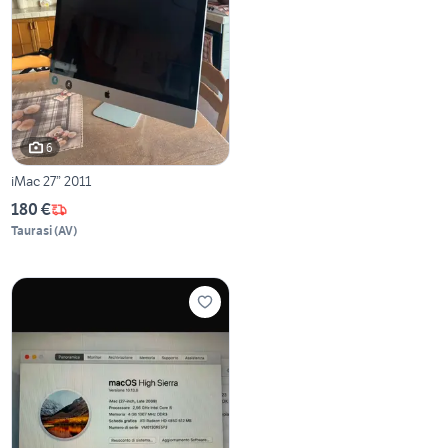
6
iMac 27” 2011
180 €
Taurasi
(
AV
)