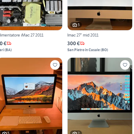
5
limentatore iMac 27 2011
Imac 27” mid 2011
0 €
300 €
ari
(
BA
)
San Pietro in Casale
(
BO
)
5
2