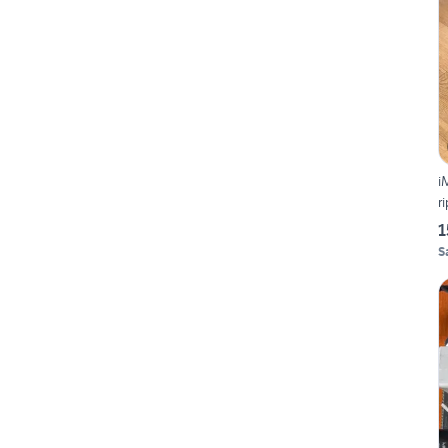
i
r
1
S