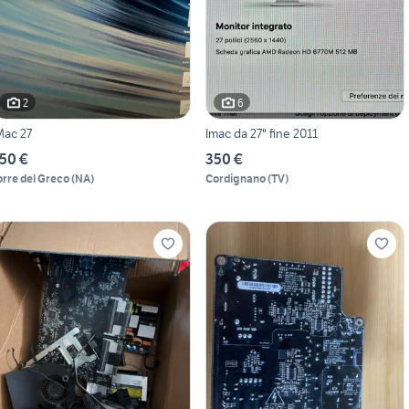
2
6
Mac 27
Imac da 27" fine 2011
50 €
350 €
orre del Greco
(
NA
)
Cordignano
(
TV
)