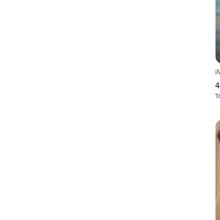
i
4
T