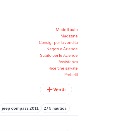
Modelli auto
Magazine
Consigli per la vendita
Negozi e Aziende
Subito per le Aziende
Assistenza
Ricerche salvate
Preferiti
Vendi
jeep compass 2011
27 5 nautica
peugeot 308 2011
ford kuga