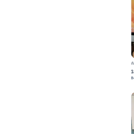
i
1
B