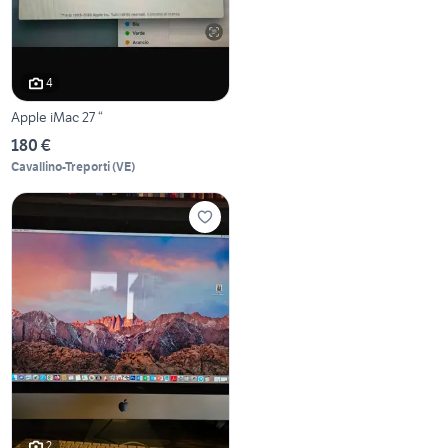
4
Apple iMac 27 “
180 €
Cavallino-Treporti
(
VE
)
2