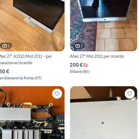
3
2
Mac 27” A1312/Mid 2011 - per
iMac 27" Mid 2011 per ricambi
iparazione/ricambi
200 €
50 €
Milano
(
MI
)
an Giovanni la Punta
(
CT
)