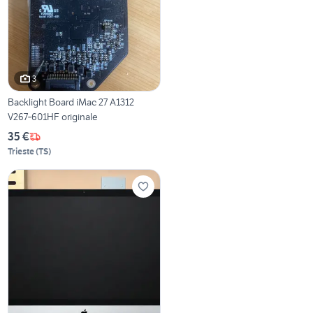
3
Backlight Board iMac 27 A1312
V267‑601HF originale
35 €
Trieste
(
TS
)