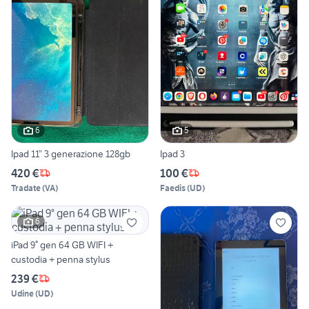
6
5
Ipad 11” 3 generazione 128gb
Ipad 3
420 €
100 €
Tradate
(
VA
)
Faedis
(
UD
)
6
iPad 9° gen 64 GB WIFI +
custodia + penna stylus
239 €
Udine
(
UD
)