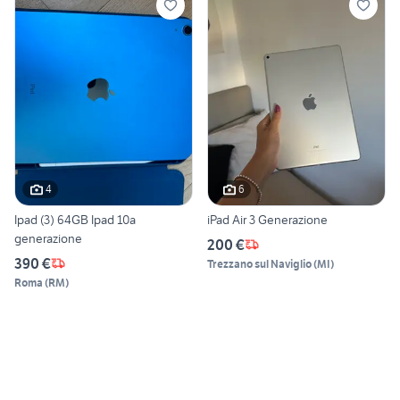
4
6
Ipad (3) 64GB Ipad 10a
iPad Air 3 Generazione
generazione
200 €
390 €
Trezzano sul Naviglio
(
MI
)
Roma
(
RM
)