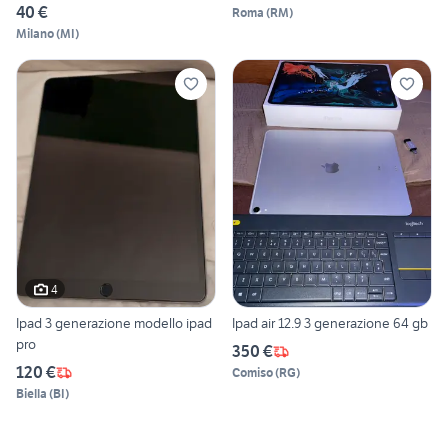
40 €
Roma
(
RM
)
Milano
(
MI
)
4
Ipad 3 generazione modello ipad
Ipad air 12.9 3 generazione 64 gb
pro
350 €
120 €
Comiso
(
RG
)
Biella
(
BI
)