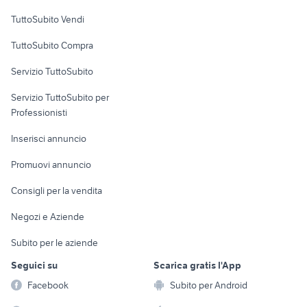
Case vacanza
TuttoSubito Vendi
Uffici e Locali
TuttoSubito Compra
commerciali
Servizio TuttoSubito
elettronica
per la casa e la
sports e hobby
Servizio TuttoSubito per
persona
Informatica
Animali
Professionisti
Arredamento e
Console e
Accessori per
Casalinghi
Inserisci annuncio
Videogiochi
animali
Elettrodomestici
Promuovi annuncio
Audio/Video
Musica e Film
Giardino e Fai da te
Consigli per la vendita
Fotografia
Libri e Riviste
Abbigliamento e
Negozi e Aziende
Telefonia
Strumenti Musicali
Accessori
Subito per le aziende
Sports
Tutto per i bambini
Seguici su
Scarica gratis l'App
Biciclette
Facebook
Subito per Android
Collezionismo