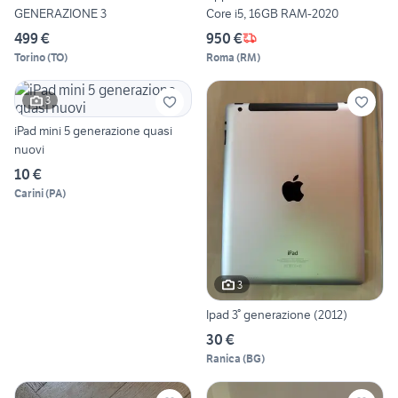
GENERAZIONE 3
Core i5, 16GB RAM-2020
499 €
950 €
Torino
(
TO
)
Roma
(
RM
)
3
iPad mini 5 generazione quasi
nuovi
10 €
Carini
(
PA
)
3
Ipad 3° generazione (2012)
30 €
Ranica
(
BG
)