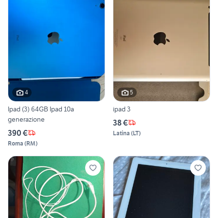
4
5
Ipad (3) 64GB Ipad 10a
ipad 3
generazione
38 €
390 €
Latina
(
LT
)
Roma
(
RM
)