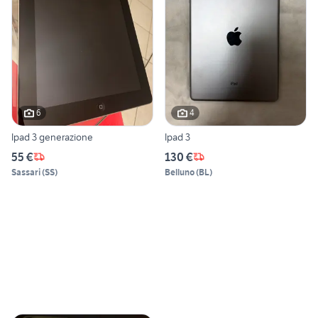
6
4
Ipad 3 generazione
Ipad 3
55 €
130 €
Sassari
(
SS
)
Belluno
(
BL
)