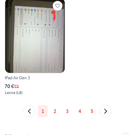
IPad Air Gen 3
70 €
Lecce
(
LE
)
1
2
3
4
5