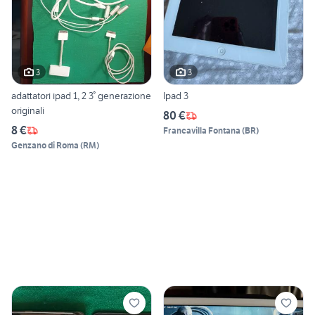
3
3
adattatori ipad 1, 2 3° generazione
Ipad 3
originali
80 €
8 €
Francavilla Fontana
(
BR
)
Genzano di Roma
(
RM
)