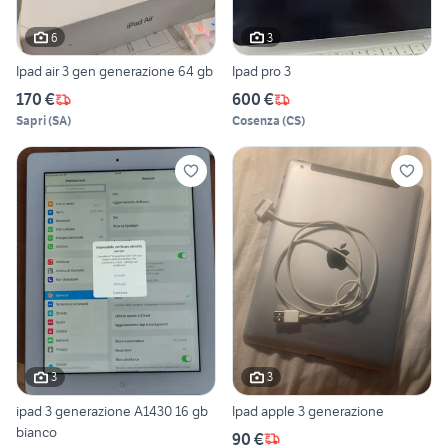
6
3
Ipad air 3 gen generazione 64 gb
Ipad pro 3
170 €
600 €
Sapri
(
SA
)
Cosenza
(
CS
)
3
3
ipad 3 generazione A1430 16 gb
Ipad apple 3 generazione
bianco
90 €