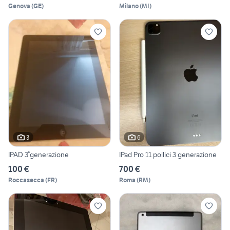
Genova
(
GE
)
Milano
(
MI
)
3
6
IPAD 3°generazione
IPad Pro 11 pollici 3 generazione
100 €
700 €
Roccasecca
(
FR
)
Roma
(
RM
)