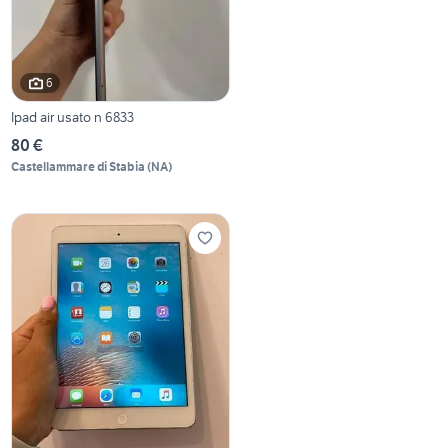
6
Ipad air usato n 6833
80 €
Castellammare di Stabia
(
NA
)