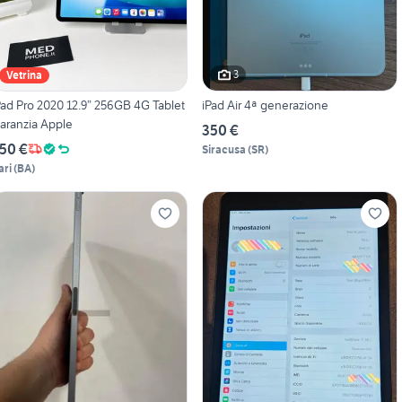
3
Vetrina
Pad Pro 2020 12.9” 256GB 4G Tablet
iPad Air 4ª generazione
aranzia Apple
350 €
50 €
Siracusa
(
SR
)
ari
(
BA
)