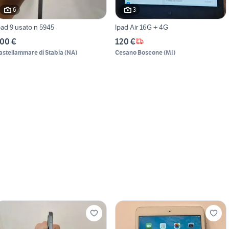
6
3
pad 9 usato n 5945
Ipad Air 16G + 4G
00 €
120 €
astellammare di Stabia
(
NA
)
Cesano Boscone
(
MI
)