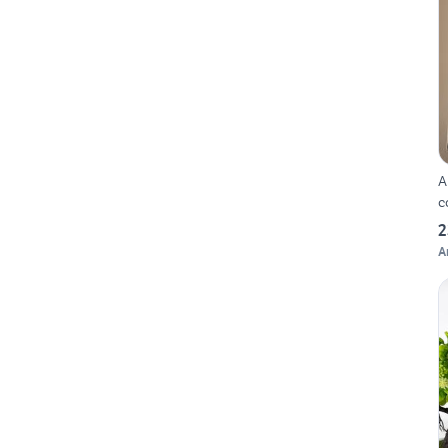
A
c
2
A