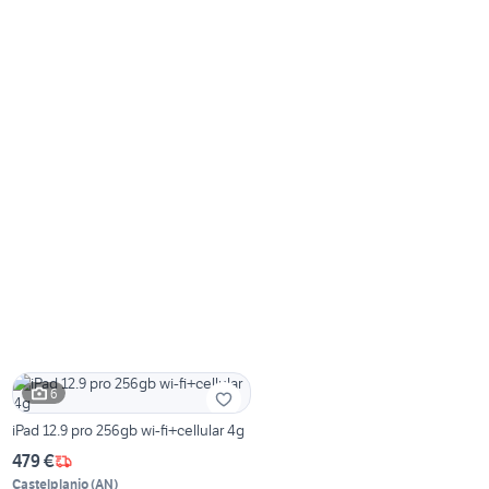
6
iPad 12.9 pro 256gb wi-fi+cellular 4g
479 €
Castelplanio
(
AN
)