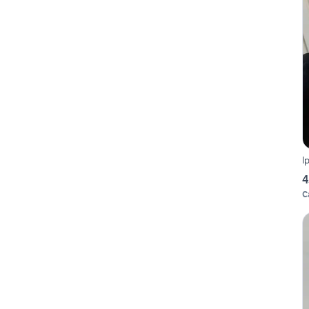
I
4
C