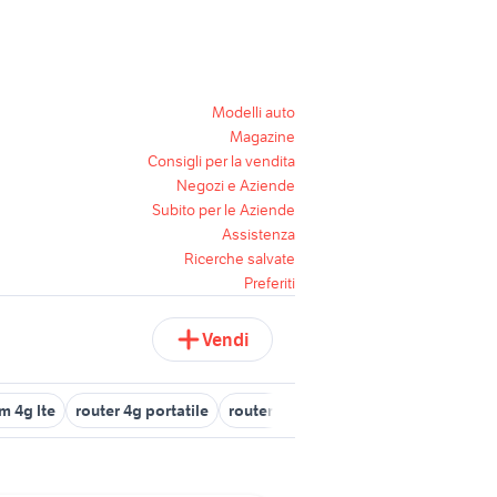
Modelli auto
Magazine
Consigli per la vendita
Negozi e Aziende
Subito per le Aziende
Assistenza
Ricerche salvate
Preferiti
Vendi
 4g lte
router 4g portatile
router wifi portatile 4g
4g cpe pro 