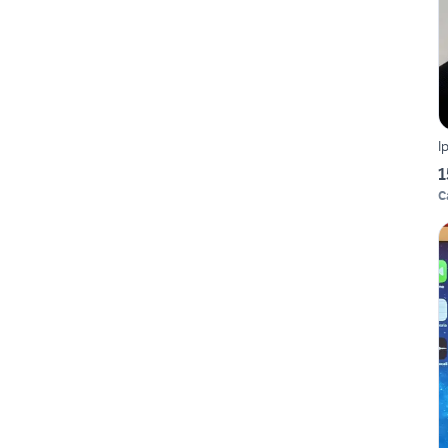
I
1
C