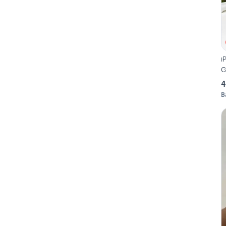
i
G
4
B