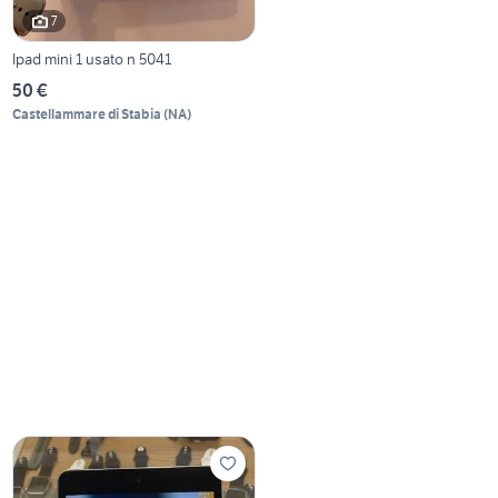
7
Ipad mini 1 usato n 5041
50 €
Castellammare di Stabia
(
NA
)