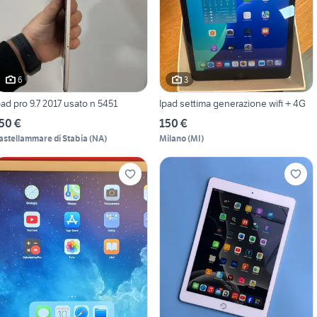
6
3
pad pro 9.7 2017 usato n 5451
Ipad settima generazione wifi + 4G
50 €
150 €
astellammare di Stabia
(
NA
)
Milano
(
MI
)