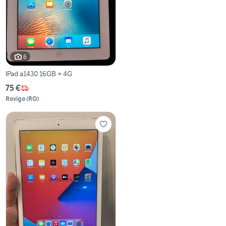
6
IPad a1430 16GB + 4G
75 €
Rovigo
(
RO
)