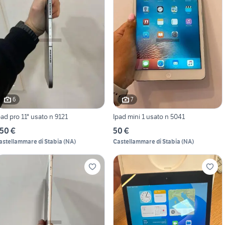
6
7
pad pro 11" usato n 9121
Ipad mini 1 usato n 5041
50 €
50 €
astellammare di Stabia
(
NA
)
Castellammare di Stabia
(
NA
)