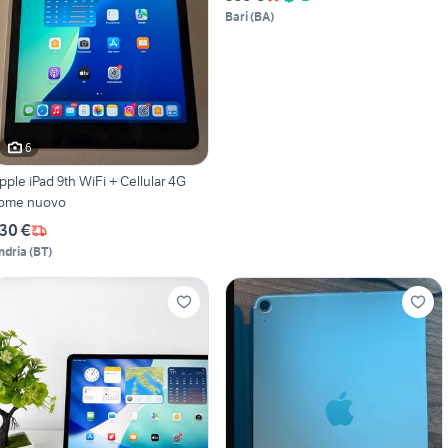
Bari
(
BA
)
6
pple iPad 9th WiFi + Cellular 4G
ome nuovo
30 €
ndria
(
BT
)