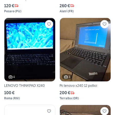
120 €
260 €
Pesaro
(
PU
)
Alatri
(
FR
)
4
3
LENOVO THINKPAD X240
Pc lenovo x240 12 pollici
100 €
200 €
Roma
(
RM
)
Terralba
(
OR
)