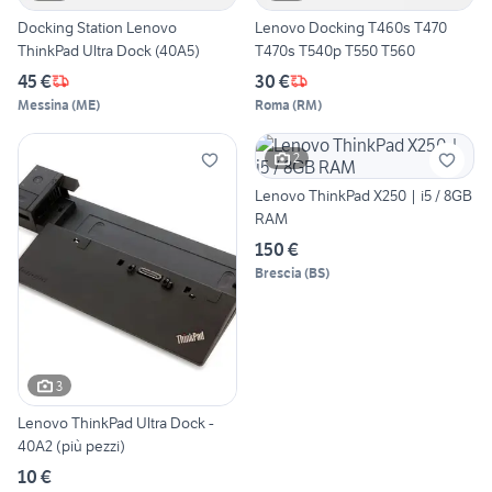
Docking Station Lenovo
Lenovo Docking T460s T470
ThinkPad Ultra Dock (40A5)
T470s T540p T550 T560
45 €
30 €
Messina
(
ME
)
Roma
(
RM
)
2
Lenovo ThinkPad X250 | i5 / 8GB
RAM
150 €
Brescia
(
BS
)
3
Lenovo ThinkPad Ultra Dock -
40A2 (più pezzi)
10 €