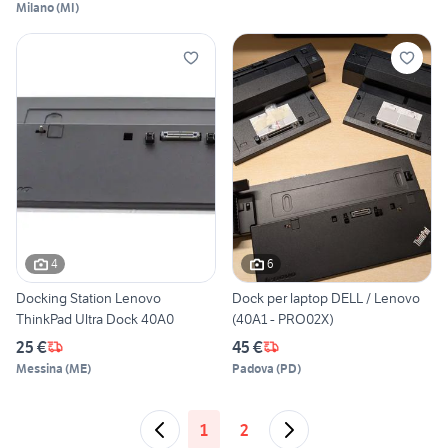
Milano
(
MI
)
4
6
Docking Station Lenovo
Dock per laptop DELL / Lenovo
ThinkPad Ultra Dock 40A0
(40A1 - PRO02X)
25 €
45 €
Messina
(
ME
)
Padova
(
PD
)
1
2