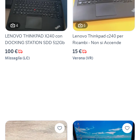
4
6
LENOVO THINKPAD X240 con
Lenovo Thinkpad c240 per
DOCKING STATION SDD 512Gb
Ricambi - Non si Accende
100 €
15 €
Missaglia
(
LC
)
Verona
(
VR
)