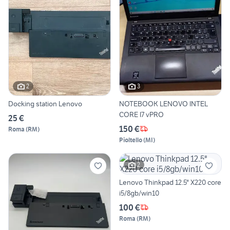
2
3
Docking station Lenovo
NOTEBOOK LENOVO INTEL
CORE I7 vPRO
25 €
150 €
Roma
(
RM
)
Pioltello
(
MI
)
2
Lenovo Thinkpad 12.5" X220 core
i5/8gb/win10
100 €
Roma
(
RM
)