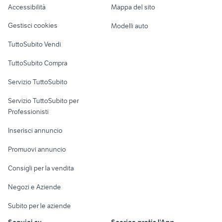
Accessibilità
Mappa del sito
asus x54h
telecamera wifi
Loft, mansarde e
Veicoli commerciali
altro
Gestisci cookies
Modelli auto
Case vacanza
TuttoSubito Vendi
Uffici e Locali
TuttoSubito Compra
commerciali
Servizio TuttoSubito
elettronica
per la casa e la
sports e hobby
Servizio TuttoSubito per
persona
Informatica
Animali
Professionisti
Arredamento e
Console e
Accessori per
Casalinghi
Inserisci annuncio
Videogiochi
animali
Elettrodomestici
Promuovi annuncio
Audio/Video
Musica e Film
Giardino e Fai da te
Consigli per la vendita
Fotografia
Libri e Riviste
Abbigliamento e
Negozi e Aziende
Telefonia
Strumenti Musicali
Accessori
Subito per le aziende
Sports
Tutto per i bambini
Seguici su
Scarica gratis l'App