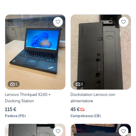
5
5
Lenovo Thinkpad X240 +
Dockstation Lenovo con
Docking Station
alimentatore
115 €
45 €
Padova
(
PD
)
Campobasso
(
CB
)