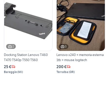
2
3
Docking Station Lenovo T460
Lenovo x240 + memoria esterna
T470 T540p T550 T560
1tb + mouse logitech
25 €
200 €
Bareggio
(
MI
)
Terralba
(
OR
)