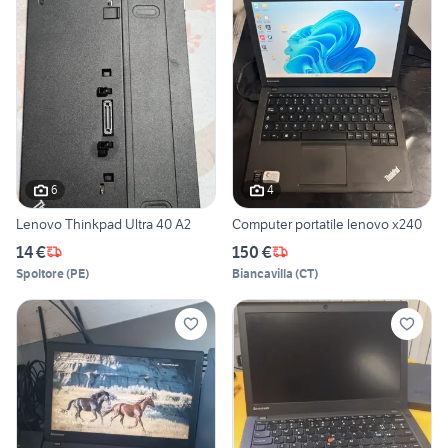
6
4
Lenovo Thinkpad Ultra 40 A2
Computer portatile lenovo x240
14 €
150 €
Spoltore
(
PE
)
Biancavilla
(
CT
)