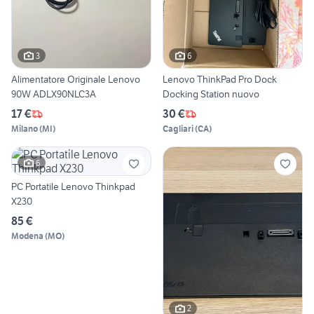
3
6
Alimentatore Originale Lenovo
Lenovo ThinkPad Pro Dock
90W ADLX90NLC3A
Docking Station nuovo
17 €
30 €
Milano
(
MI
)
Cagliari
(
CA
)
6
PC Portatile Lenovo Thinkpad
X230
85 €
Modena
(
MO
)
2