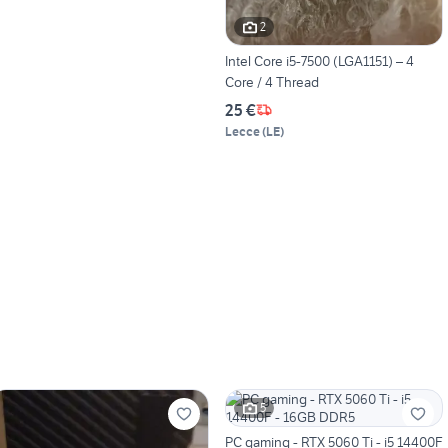
2
Intel Core i5-7500 (LGA1151) – 4
Core / 4 Thread
25 €
Lecce
(
LE
)
5
PC gaming - RTX 5060 Ti - i5 14400F