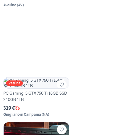
Avellino
(
AV
)
Vetrina
PC Gaming i5 GTX 750 Ti 16GB SSD
240GB 1TB
319 €
Giugliano in Campania
(
NA
)