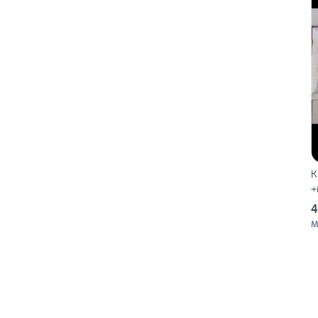
Kit
+
4
M