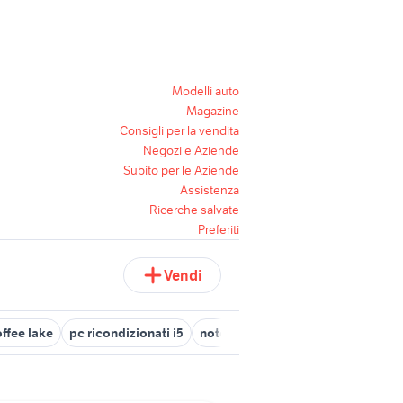
Modelli auto
Magazine
Consigli per la vendita
Negozi e Aziende
Subito per le Aziende
Assistenza
Ricerche salvate
Preferiti
Vendi
offee lake
pc ricondizionati i5
notebook hp i5
hp core i5