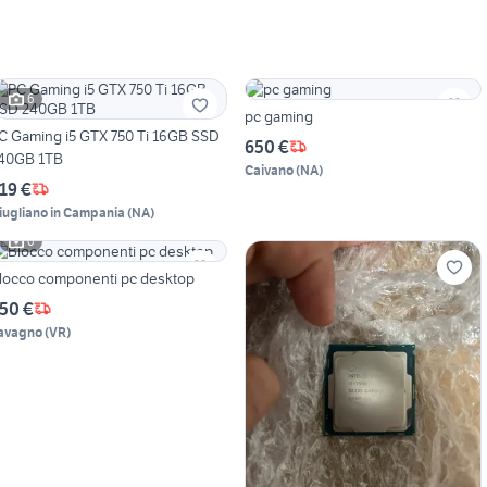
6
pc gaming
C Gaming i5 GTX 750 Ti 16GB SSD
650 €
40GB 1TB
Caivano
(
NA
)
19 €
iugliano in Campania
(
NA
)
6
locco componenti pc desktop
50 €
avagno
(
VR
)