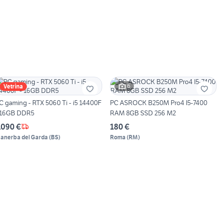
6
Vetrina
C gaming - RTX 5060 Ti - i5 14400F
PC ASROCK B250M Pro4 I5-7400
 16GB DDR5
RAM 8GB SSD 256 M2
.090 €
180 €
anerba del Garda
(
BS
)
Roma
(
RM
)