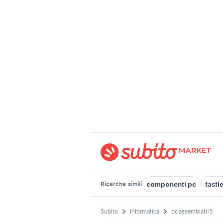
componenti pc
tasti
Ricerche
simili
Subito
Informatica
pc assemblati i5