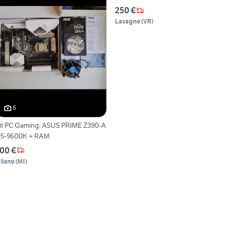
250 €
Lavagno
(
VR
)
6
 PC Gaming: ASUS PRIME Z390-A
i5-9600K + RAM
00 €
ilano
(
MI
)