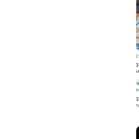
C
3
M
P
3
T