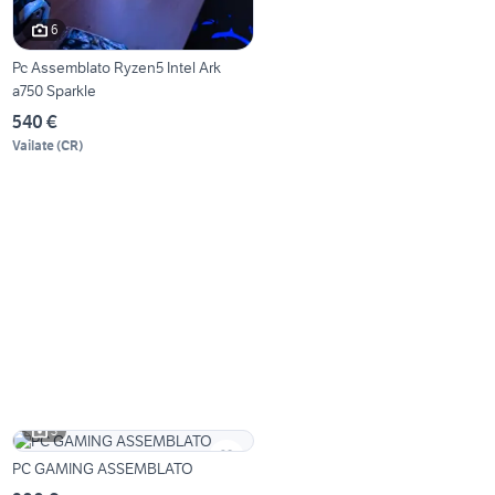
6
Pc Assemblato Ryzen5 Intel Ark
a750 Sparkle
540 €
Vailate
(
CR
)
3
PC GAMING ASSEMBLATO