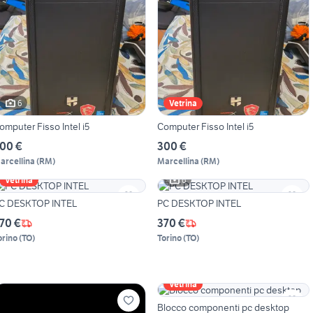
6
Vetrina
omputer Fisso Intel i5
Computer Fisso Intel i5
00 €
300 €
arcellina
(
RM
)
Marcellina
(
RM
)
6
Vetrina
C DESKTOP INTEL
PC DESKTOP INTEL
70 €
370 €
orino
(
TO
)
Torino
(
TO
)
Vetrina
Blocco componenti pc desktop