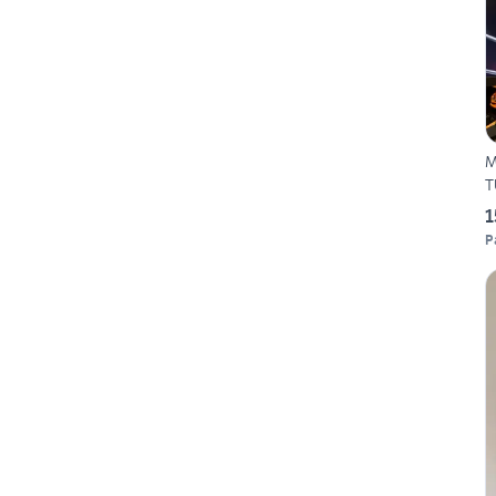
M
T
1
P