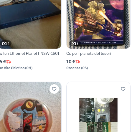
4
3
witch Ethernet Planet FNSW-1601
Cd pc il pianeta del tesori
5 €
10 €
an Vito Chietino
(
CH
)
Cosenza
(
CS
)