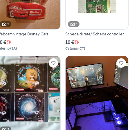
5
6
ebcam vintage Disney Cars
Scheda di rete/ Scheda controller
0 €
10 €
alerno
(
SA
)
Catania
(
CT
)
3