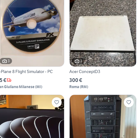
3
3
-Plane 8 Flight Simulator - PC
Acer ConceptD3
5 €
300 €
an Giuliano Milanese
(
MI
)
Roma
(
RM
)