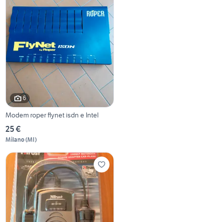
6
Modem roper flynet isdn e Intel
25 €
Milano
(
MI
)