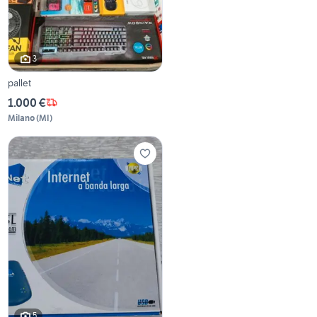
3
pallet
1.000 €
Milano
(
MI
)
5