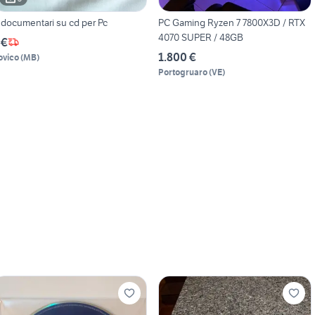
 documentari su cd per Pc
PC Gaming Ryzen 7 7800X3D / RTX
4070 SUPER / 48GB
 €
1.800 €
ovico
(
MB
)
Portogruaro
(
VE
)