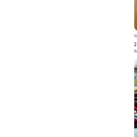
W
2
S