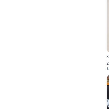
X
2
S