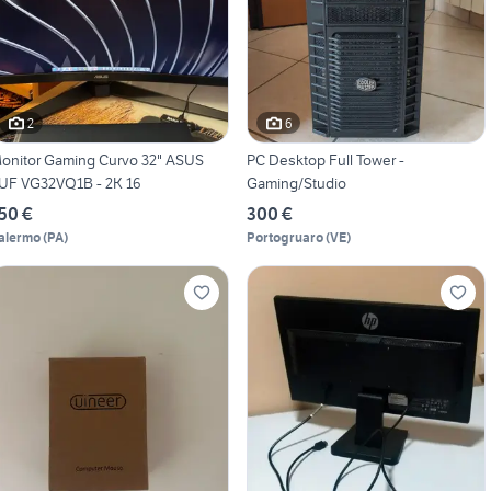
2
6
onitor Gaming Curvo 32" ASUS
PC Desktop Full Tower -
UF VG32VQ1B - 2K 16
Gaming/Studio
50 €
300 €
alermo
(
PA
)
Portogruaro
(
VE
)