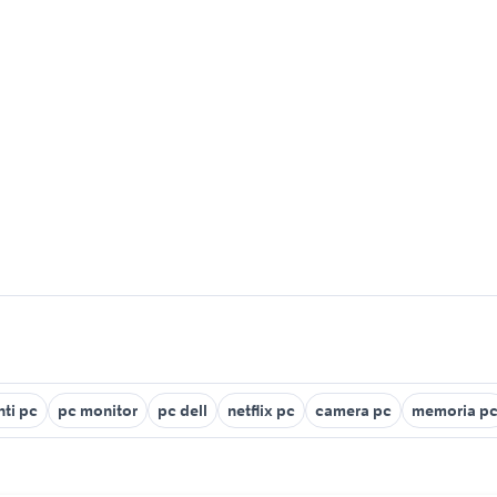
ti pc
pc monitor
pc dell
netflix pc
camera pc
memoria p