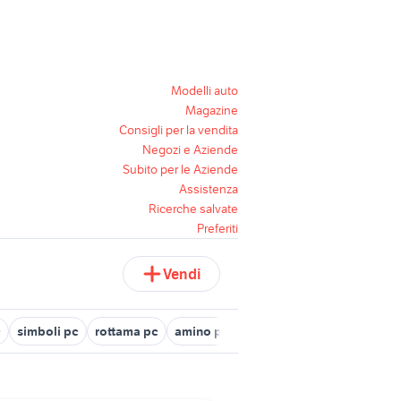
Modelli auto
Magazine
Consigli per la vendita
Negozi e Aziende
Subito per le Aziende
Assistenza
Ricerche salvate
Preferiti
Vendi
c
simboli pc
rottama pc
amino pc