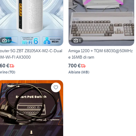
6
6
outer 5G ZBT Z8105AX-M2-C-Dual
Amiga 1200 + TQM 68030@50MHz
IM-WI-FI AX3000
e 16MB di ram
60 €
700 €
orino
(
TO
)
Albiate
(
MB
)