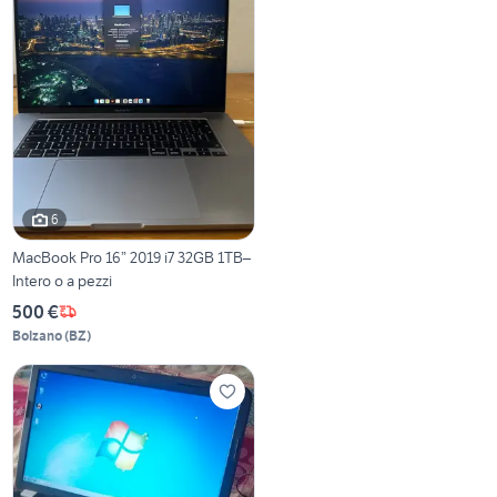
6
MacBook Pro 16” 2019 i7 32GB 1TB–
Intero o a pezzi
500 €
Bolzano
(
BZ
)