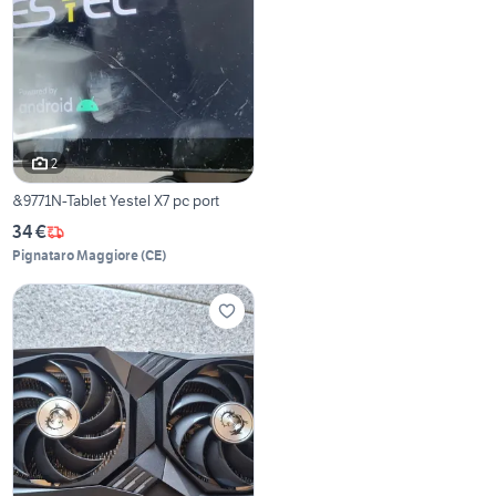
2
&9771N-Tablet Yestel X7 pc port
34 €
Pignataro Maggiore
(
CE
)