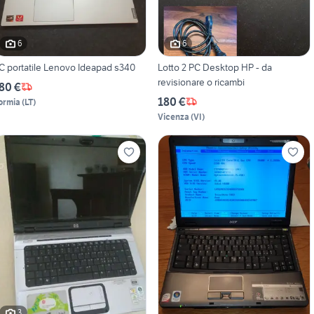
6
6
C portatile Lenovo Ideapad s340
Lotto 2 PC Desktop HP - da
revisionare o ricambi
80 €
180 €
ormia
(
LT
)
Vicenza
(
VI
)
3