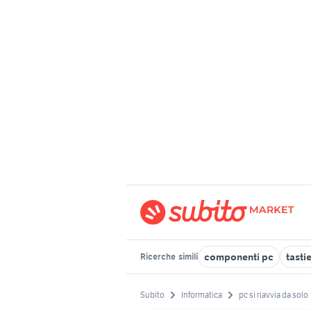
componenti pc
tasti
Ricerche
simili
Subito
Informatica
pc si riavvia da solo