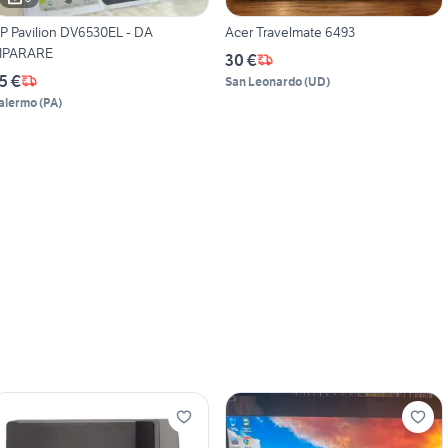
P Pavilion DV6530EL - DA
Acer Travelmate 6493
IPARARE
30 €
5 €
San Leonardo
(
UD
)
alermo
(
PA
)