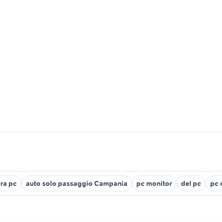
era pc
auto solo passaggio Campania
pc monitor
del pc
pc