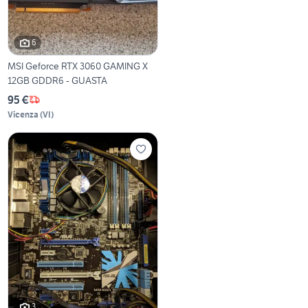
6
MSI Geforce RTX 3060 GAMING X
12GB GDDR6 - GUASTA
95 €
Vicenza
(
VI
)
3