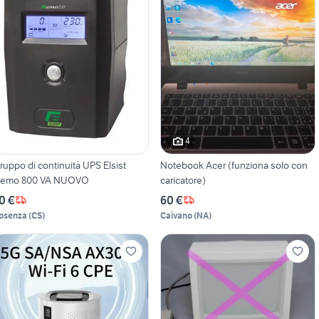
4
ruppo di continuità UPS Elsist
Notebook Acer (funziona solo con
emo 800 VA NUOVO
caricatore)
0 €
60 €
osenza
(
CS
)
Caivano
(
NA
)