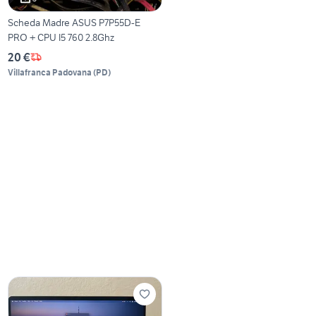
Scheda Madre ASUS P7P55D-E
PRO + CPU I5 760 2.8Ghz
20 €
Villafranca Padovana
(
PD
)