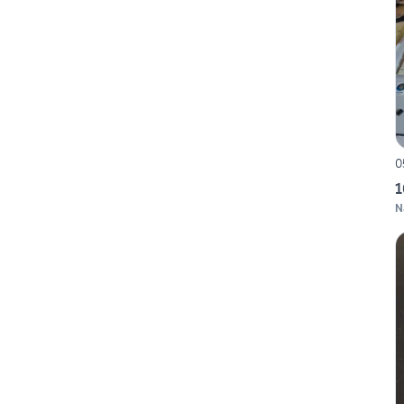
0
1
N