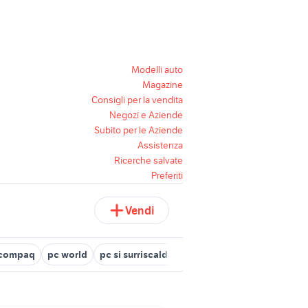
Modelli auto
Magazine
Consigli per la vendita
Negozi e Aziende
Subito per le Aziende
Assistenza
Ricerche salvate
Preferiti
Vendi
 compaq
pc world
pc si surriscalda
xiaomi pc
compare pc