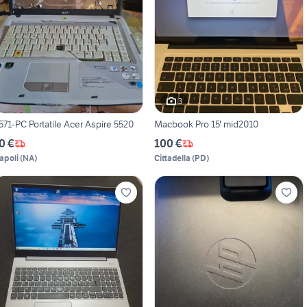
3
571-PC Portatile Acer Aspire 5520
Macbook Pro 15' mid2010
0 €
100 €
apoli
(
NA
)
Cittadella
(
PD
)