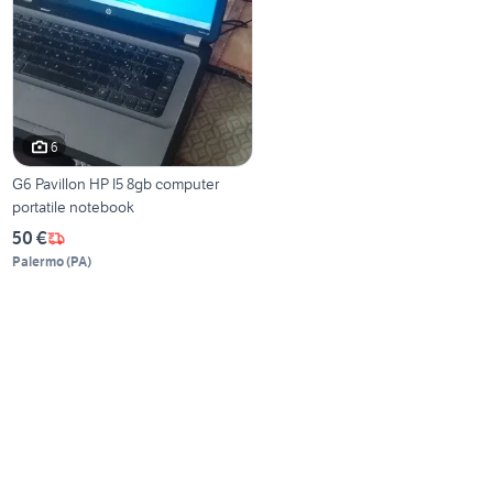
6
G6 Pavillon HP I5 8gb computer
portatile notebook
50 €
Palermo
(
PA
)