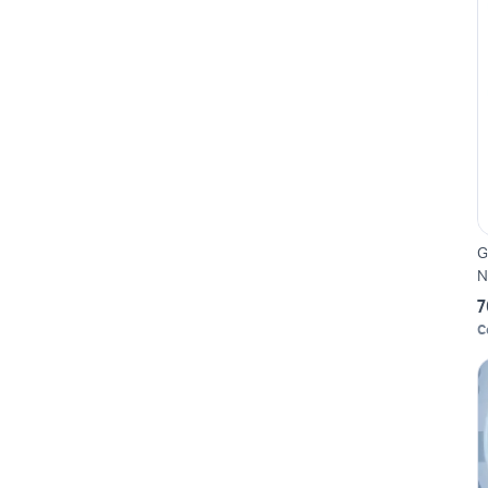
G
N
7
C