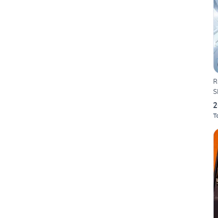
R
S
2
T