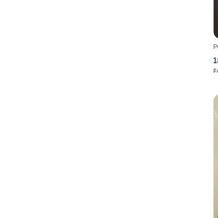
P
1
F