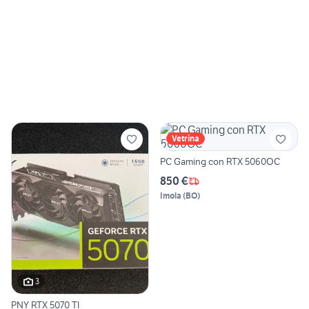
Vetrina
PC Gaming con RTX 5060OC
850 €
Imola
(
BO
)
3
PNY RTX 5070 TI