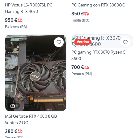
HP Victus 16-R0007SL PC
PC Gaming con RTX 5060OC
Gaming RTX 4070
850 €
950 €
Imola
(
BO
)
Palermo
(
PA
)
Vetrina
PC gaming RTX 3070 Ryzen 5
3600
700 €
Pesaro
(
PU
)
5
MSI Geforce RTX 4060 8 GB
Ventus 2 OC
280 €
Torino
(
TO
)