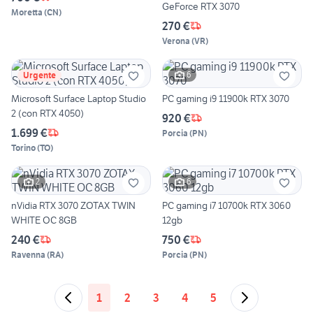
GeForce RTX 3070
Moretta
(
CN
)
270 €
Verona
(
VR
)
6
Urgente
Microsoft Surface Laptop Studio
PC gaming i9 11900k RTX 3070
2 (con RTX 4050)
920 €
1.699 €
Porcia
(
PN
)
Torino
(
TO
)
2
6
nVidia RTX 3070 ZOTAX TWIN
PC gaming i7 10700k RTX 3060
WHITE OC 8GB
12gb
240 €
750 €
Ravenna
(
RA
)
Porcia
(
PN
)
1
2
3
4
5