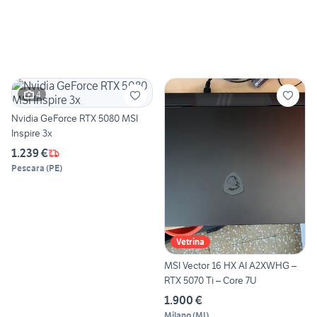
4
Nvidia GeForce RTX 5080 MSI
Inspire 3x
1.239 €
Pescara
(
PE
)
Vetrina
MSI Vector 16 HX AI A2XWHG –
RTX 5070 Ti – Core 7U
1.900 €
Milano
(
MI
)