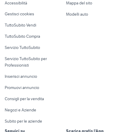
Accessibilità
Mappa del sito
Loft, mansarde e
Veicoli commerciali
altro
Gestisci cookies
Modelli auto
Case vacanza
TuttoSubito Vendi
Uffici e Locali
TuttoSubito Compra
commerciali
Servizio TuttoSubito
elettronica
per la casa e la
sports e hobby
Servizio TuttoSubito per
persona
Informatica
Animali
Professionisti
Arredamento e
Console e
Accessori per
Casalinghi
Inserisci annuncio
Videogiochi
animali
Elettrodomestici
Promuovi annuncio
Audio/Video
Musica e Film
Giardino e Fai da te
Consigli per la vendita
Fotografia
Libri e Riviste
Abbigliamento e
Negozi e Aziende
Telefonia
Strumenti Musicali
Accessori
Subito per le aziende
Sports
Tutto per i bambini
Seguici su
Scarica gratis l'App