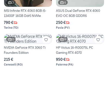
2
6
MSI Infinite RTX 4060 8GB i5-
ASUS Dual GeForce RTX 4060
13400F 16GB Ddr5 NVMe
EVO OC 8GB GDDR6
790 €
250 €
Torino
(
TO
)
Pavia
(
PV
)
2
6
NVIDIA GeForce RTX 3060 Ti
HP Victus 16-R0007SL PC
Founders Edition
Gaming RTX 4070
215 €
950 €
Ceneselli
(
RO
)
Palermo
(
PA
)