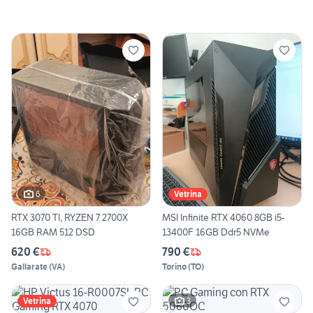
6
Vetrina
RTX 3070 TI, RYZEN 7 2700X
MSI Infinite RTX 4060 8GB i5-
16GB RAM 512 DSD
13400F 16GB Ddr5 NVMe
620 €
790 €
Gallarate
(
VA
)
Torino
(
TO
)
3
Vetrina