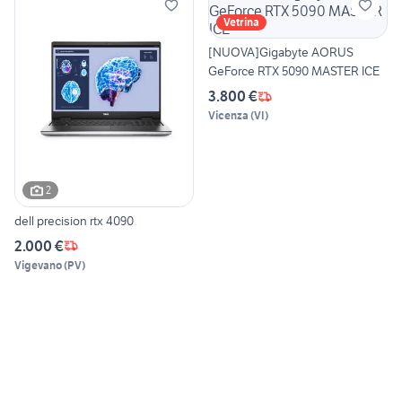
Vetrina
[NUOVA]Gigabyte AORUS
GeForce RTX 5090 MASTER ICE
3.800 €
Vicenza
(
VI
)
2
dell precision rtx 4090
2.000 €
Vigevano
(
PV
)