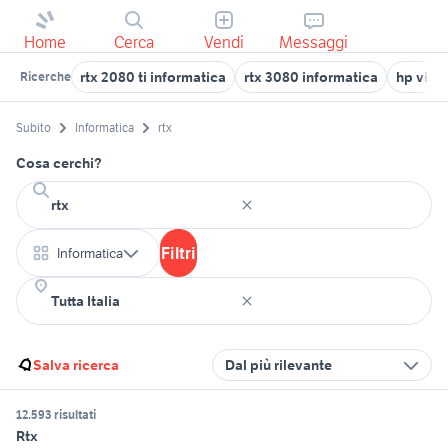
Home
Cerca
Vendi
Messaggi
rtx 2080 ti informatica
rtx 3080 informatica
hp victu
Ricerche
Subito
Informatica
rtx
Cosa cerchi?
Filtri
Informatica
Salva ricerca
Dal più rilevante
12.593 risultati
Rtx