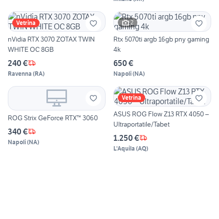
2
Vetrina
nVidia RTX 3070 ZOTAX TWIN
Rtx 5070ti argb 16gb pny gaming
WHITE OC 8GB
4k
240 €
650 €
Ravenna
(
RA
)
Napoli
(
NA
)
Vetrina
ASUS ROG Flow Z13 RTX 4050 –
ROG Strix GeForce RTX™ 3060
Ultraportatile/Tabet
340 €
1.250 €
Napoli
(
NA
)
L'Aquila
(
AQ
)