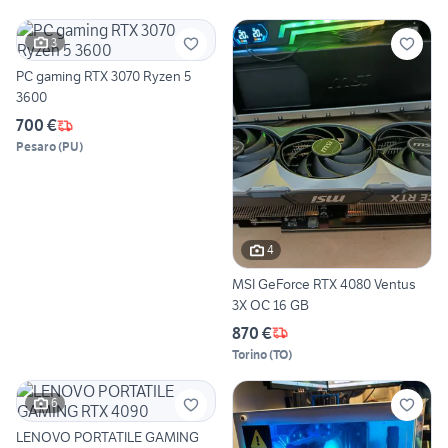
3
PC gaming RTX 3070 Ryzen 5
3600
700 €
Pesaro
(
PU
)
4
MSI GeForce RTX 4080 Ventus
3X OC 16 GB
870 €
Torino
(
TO
)
6
LENOVO PORTATILE GAMING