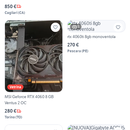
850 €
Cagliari
(
CA
)
5
rtx 4060ti 8gb monoventola
270 €
Pescara
(
PE
)
Vetrina
MSI Geforce RTX 4060 8 GB
Ventus 2 OC
280 €
Torino
(
TO
)