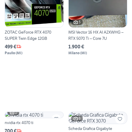
5
ZOTAC GeForce RTX 4070
MSI Vector 16 HX AI A2XWHG –
SUPER Twin Edge 12GB
RTX 5070 Ti – Core 7U
499 €
1.900 €
Paullo
(
MI
)
Milano
(
MI
)
2
6
nvidia rtx 4070 ti
Scheda Grafica Gigabyte
700 €