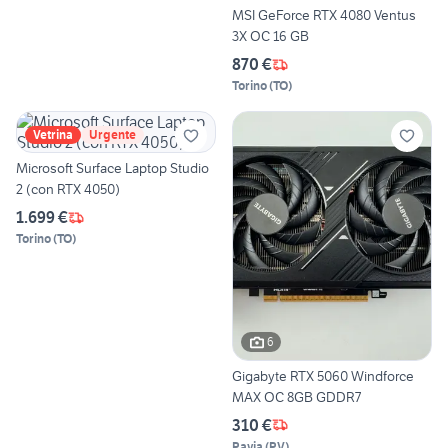
MSI GeForce RTX 4080 Ventus
3X OC 16 GB
870 €
Torino
(
TO
)
Vetrina
Urgente
Microsoft Surface Laptop Studio
2 (con RTX 4050)
1.699 €
Torino
(
TO
)
6
Gigabyte RTX 5060 Windforce
MAX OC 8GB GDDR7
310 €
Pavia
(
PV
)