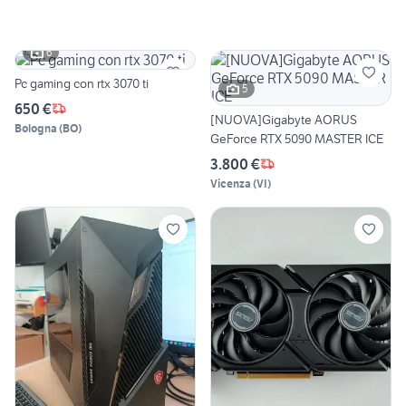
6
Pc gaming con rtx 3070 ti
5
650 €
[NUOVA]Gigabyte AORUS
Bologna
(
BO
)
GeForce RTX 5090 MASTER ICE
3.800 €
Vicenza
(
VI
)