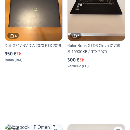
4
6
Dell G7 17 NVIDIA 2070 RTX 2019
RaionBook GTD3 Clevo X170S -
i9-10900KF / RTX 2070
950 €
300 €
Roma
(
RM
)
Verderio
(
LC
)