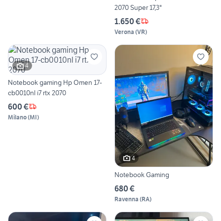
2070 Super 17,3"
1.650 €
Verona
(
VR
)
4
Notebook gaming Hp Omen 17-
cb0010nl i7 rtx 2070
600 €
Milano
(
MI
)
4
Notebook Gaming
680 €
Ravenna
(
RA
)