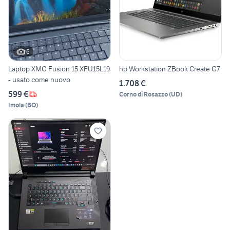
6
Laptop XMG Fusion 15 XFU15L19
hp Workstation ZBook Create G7
- usato come nuovo
1.708 €
599 €
Corno di Rosazzo
(
UD
)
Imola
(
BO
)