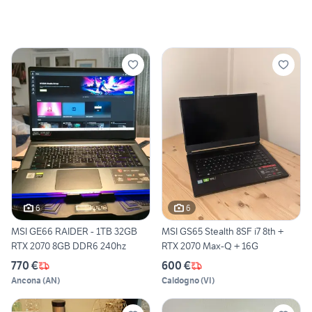
6
6
MSI GE66 RAIDER - 1TB 32GB
MSI GS65 Stealth 8SF i7 8th +
RTX 2070 8GB DDR6 240hz
RTX 2070 Max-Q + 16G
770 €
600 €
Ancona
(
AN
)
Caldogno
(
VI
)