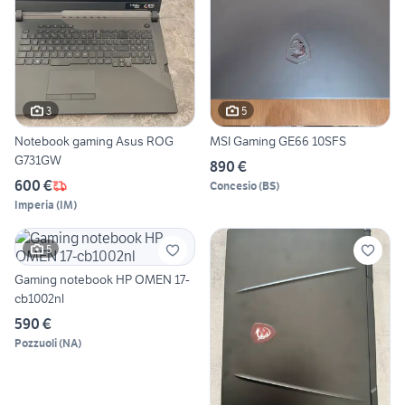
3
5
Notebook gaming Asus ROG
MSI Gaming GE66 10SFS
G731GW
890 €
600 €
Concesio
(
BS
)
Imperia
(
IM
)
5
Gaming notebook HP OMEN 17-
cb1002nl
590 €
Pozzuoli
(
NA
)