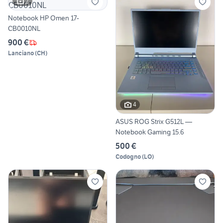
2
Notebook HP Omen 17-
CB0010NL
900 €
Lanciano
(
CH
)
4
ASUS ROG Strix G512L —
Notebook Gaming 15.6
500 €
Codogno
(
LO
)