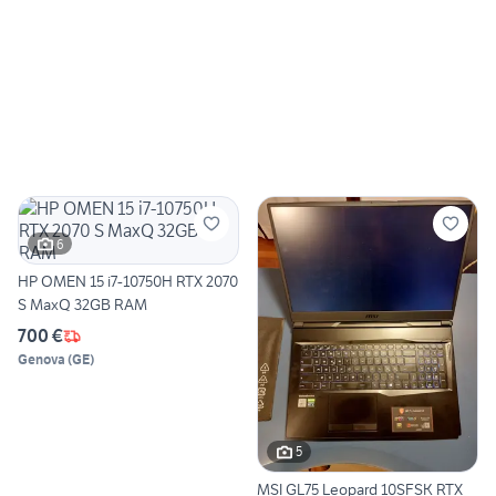
6
HP OMEN 15 i7-10750H RTX 2070
S MaxQ 32GB RAM
700 €
Genova
(
GE
)
5
MSI GL75 Leopard 10SFSK RTX