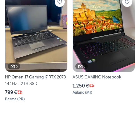
5
6
HP Omen 17 Gaming i7 RTX 2070
ASUS GAMING Notebook
144Hz – 2TB SSD
1.250 €
799 €
Milano
(
MI
)
Parma
(
PR
)