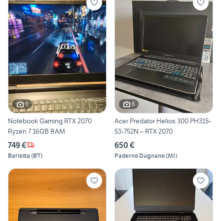
6
6
Notebook Gaming RTX 2070
Acer Predator Helios 300 PH315-
Ryzen 7 16GB RAM
53-752N – RTX 2070
749 €
650 €
Barletta
(
BT
)
Paderno Dugnano
(
MI
)