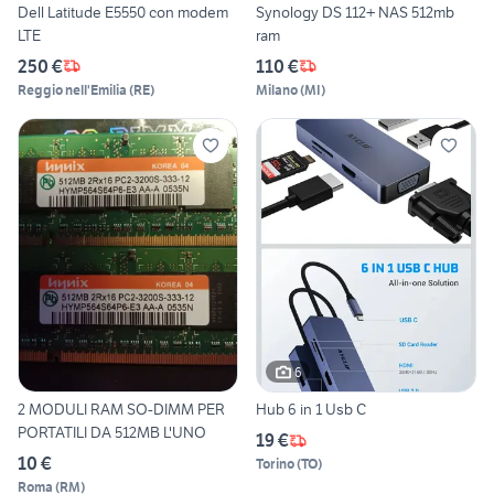
Dell Latitude E5550 con modem
Synology DS 112+ NAS 512mb
LTE
ram
250 €
110 €
Reggio nell'Emilia
(
RE
)
Milano
(
MI
)
6
2 MODULI RAM SO-DIMM PER
Hub 6 in 1 Usb C
PORTATILI DA 512MB L'UNO
19 €
10 €
Torino
(
TO
)
Roma
(
RM
)