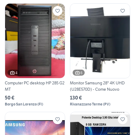
4
6
Computer PC desktop HP 285 G2
Monitor Samsung 28" 4K UHD
MT
(U28E570D) - Come Nuovo
50 €
130 €
Borgo San Lorenzo
(
FI
)
Rivanazzano Terme
(
PV
)