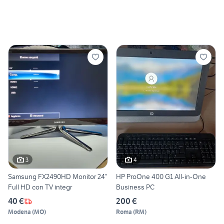
3
4
Samsung FX2490HD Monitor 24”
HP ProOne 400 G1 All-in-One
Full HD con TV integr
Business PC
40 €
200 €
Modena
(
MO
)
Roma
(
RM
)