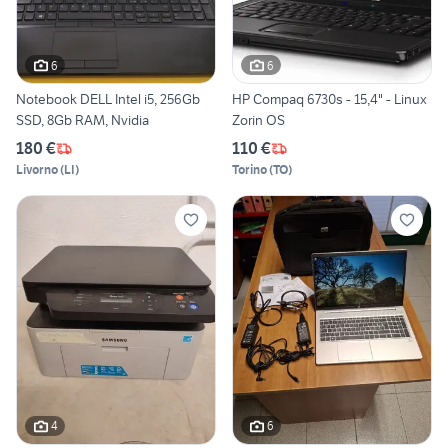
6
6
Notebook DELL Intel i5, 256Gb
HP Compaq 6730s - 15,4" - Linux
SSD, 8Gb RAM, Nvidia
Zorin OS
180 €
110 €
Livorno
(
LI
)
Torino
(
TO
)
4
6