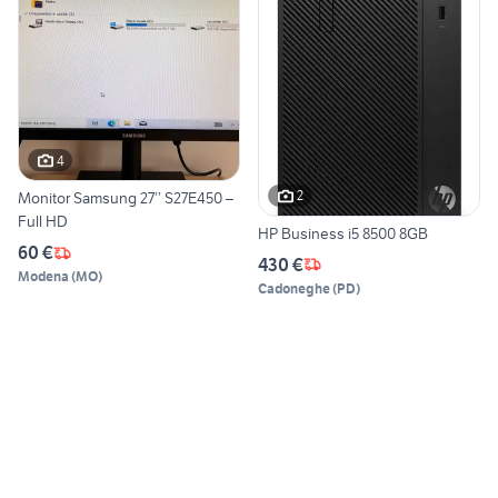
4
2
Monitor Samsung 27’’ S27E450 –
Full HD
HP Business i5 8500 8GB
60 €
430 €
Modena
(
MO
)
Cadoneghe
(
PD
)