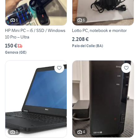
6
6
HP Mini PC – i5 / SSD / Windows
Lotto PC, notebook e monitor
10 Pro – Ultra
2.208 €
150 €
Palo del Colle
(
BA
)
Genova
(
GE
)
3
4