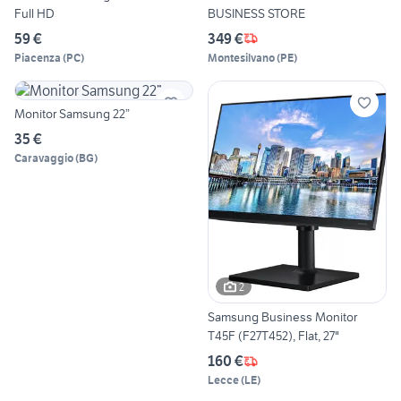
Full HD
BUSINESS STORE
59 €
349 €
Piacenza
(
PC
)
Montesilvano
(
PE
)
Monitor Samsung 22”
35 €
Caravaggio
(
BG
)
2
Samsung Business Monitor
T45F (F27T452), Flat, 27"
160 €
Lecce
(
LE
)