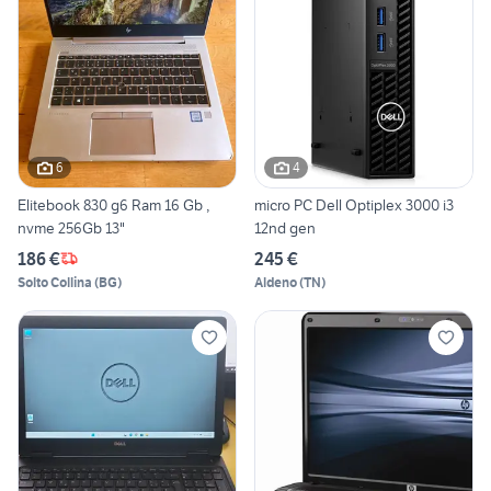
6
4
Elitebook 830 g6 Ram 16 Gb ,
micro PC Dell Optiplex 3000 i3
nvme 256Gb 13"
12nd gen
186 €
245 €
Solto Collina
(
BG
)
Aldeno
(
TN
)