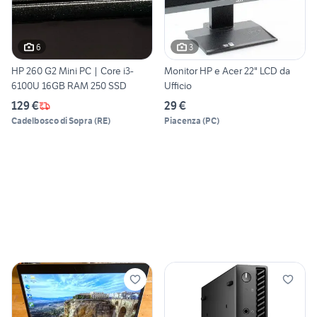
6
3
HP 260 G2 Mini PC | Core i3-
Monitor HP e Acer 22" LCD da
6100U 16GB RAM 250 SSD
Ufficio
129 €
29 €
Cadelbosco di Sopra
(
RE
)
Piacenza
(
PC
)