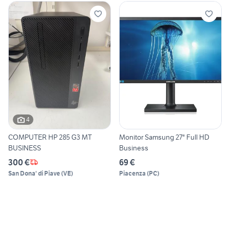
4
COMPUTER HP 285 G3 MT
Monitor Samsung 27" Full HD
BUSINESS
Business
300 €
69 €
San Dona' di Piave
(
VE
)
Piacenza
(
PC
)