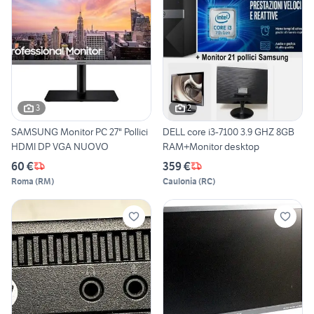
3
2
SAMSUNG Monitor PC 27" Pollici
DELL core i3-7100 3.9 GHZ 8GB
HDMI DP VGA NUOVO
RAM+Monitor desktop
60 €
359 €
Roma
(
RM
)
Caulonia
(
RC
)