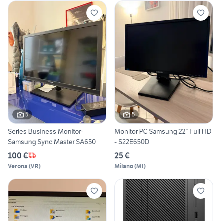
5
5
Series Business Monitor-
Monitor PC Samsung 22” Full HD
Samsung Sync Master SA650
- S22E650D
100 €
25 €
Verona
(
VR
)
Milano
(
MI
)