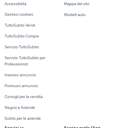
Accessibilità
Mappa del sito
Loft, mansarde e
Veicoli commerciali
altro
Gestisci cookies
Modelli auto
Case vacanza
TuttoSubito Vendi
Uffici e Locali
TuttoSubito Compra
commerciali
Servizio TuttoSubito
elettronica
per la casa e la
sports e hobby
Servizio TuttoSubito per
persona
Informatica
Animali
Professionisti
Arredamento e
Console e
Accessori per
Casalinghi
Inserisci annuncio
Videogiochi
animali
Elettrodomestici
Promuovi annuncio
Audio/Video
Musica e Film
Giardino e Fai da te
Consigli per la vendita
Fotografia
Libri e Riviste
Abbigliamento e
Negozi e Aziende
Telefonia
Strumenti Musicali
Accessori
Subito per le aziende
Sports
Tutto per i bambini
Seguici su
Scarica gratis l'App