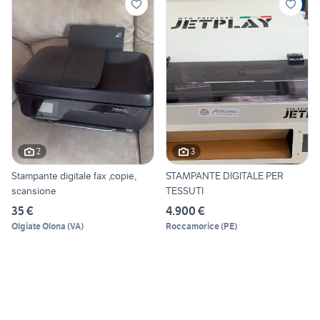
2
3
Stampante digitale fax ,copie,
STAMPANTE DIGITALE PER
scansione
TESSUTI
35 €
4.900 €
Olgiate Olona
(
VA
)
Roccamorice
(
PE
)