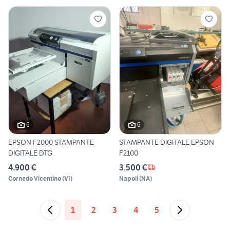
6
6
EPSON F2000 STAMPANTE
STAMPANTE DIGITALE EPSON
DIGITALE DTG
F2100
4.900 €
3.500 €
Cornedo Vicentino
(
VI
)
Napoli
(
NA
)
1
2
3
4
5