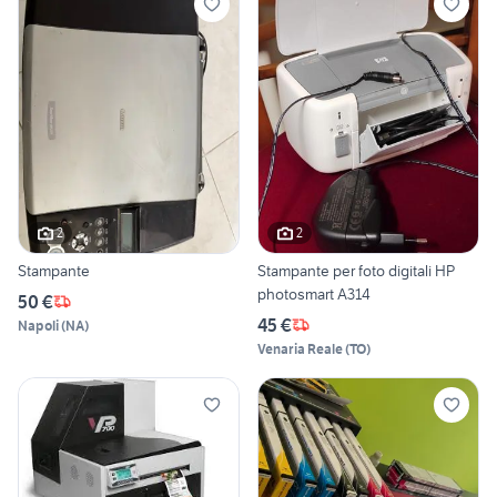
2
2
Stampante
Stampante per foto digitali HP
photosmart A314
50 €
45 €
Napoli
(
NA
)
Venaria Reale
(
TO
)