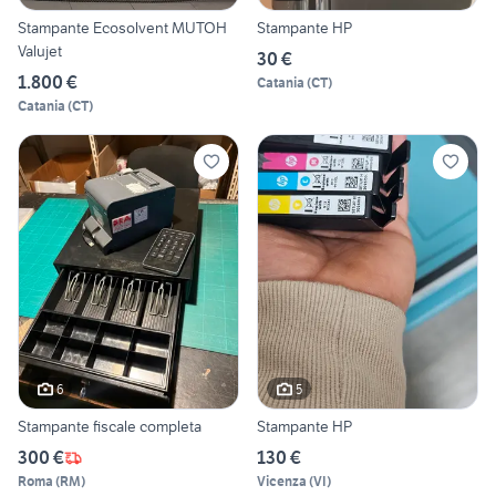
Stampante Ecosolvent MUTOH
Stampante HP
Valujet
30 €
1.800 €
Catania
(
CT
)
Catania
(
CT
)
6
5
Stampante fiscale completa
Stampante HP
300 €
130 €
Roma
(
RM
)
Vicenza
(
VI
)