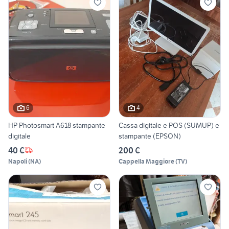
6
4
HP Photosmart A618 stampante
Cassa digitale e POS (SUMUP) e
digitale
stampante (EPSON)
40 €
200 €
Napoli
(
NA
)
Cappella Maggiore
(
TV
)