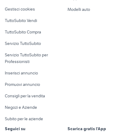
Veicoli commerciali
altro
Gestisci cookies
Modelli auto
Case vacanza
TuttoSubito Vendi
Uffici e Locali
TuttoSubito Compra
commerciali
Servizio TuttoSubito
elettronica
per la casa e la
sports e hobby
Servizio TuttoSubito per
persona
Informatica
Animali
Professionisti
Arredamento e
Console e
Accessori per
Casalinghi
Inserisci annuncio
Videogiochi
animali
Elettrodomestici
Promuovi annuncio
Audio/Video
Musica e Film
Giardino e Fai da te
Consigli per la vendita
Fotografia
Libri e Riviste
Abbigliamento e
Negozi e Aziende
Telefonia
Strumenti Musicali
Accessori
Subito per le aziende
Sports
Tutto per i bambini
Seguici su
Scarica gratis l'App
Biciclette