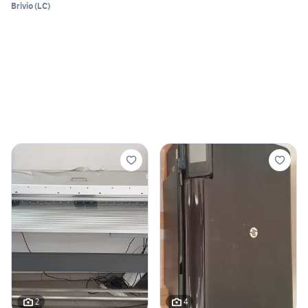
Brivio
(
LC
)
2
4