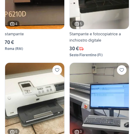
4
5
stampante
Stampante e fotocopiatrice a
inchiostro digitale
70 €
30 €
Roma
(
RM
)
Sesto Fiorentino
(
FI
)
6
3