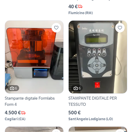
40 €
Fiumicino
(
RM
)
6
6
Stampante digitale Formlabs
STAMPANTE DIGITALE PER
Form 4
TESSUTO
4.500 €
500 €
Cagliari
(
CA
)
Sant'Angelo Lodigiano
(
LO
)