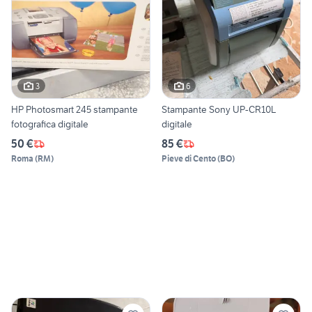
3
6
HP Photosmart 245 stampante
Stampante Sony UP-CR10L
fotografica digitale
digitale
50 €
85 €
Roma
(
RM
)
Pieve di Cento
(
BO
)