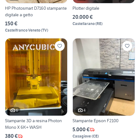
HP Photosmart D7160 stampante
Plotter digitale
digitale a getto
20.000 €
150 €
Castellarano
(
RE
)
Castelfranco Veneto
(
TV
)
6
4
Stampante 3D a resina Photon
Stampante Epson F2100
Mono X 6K+ WASH
5.000 €
380 €
Casagiove
(
CE
)