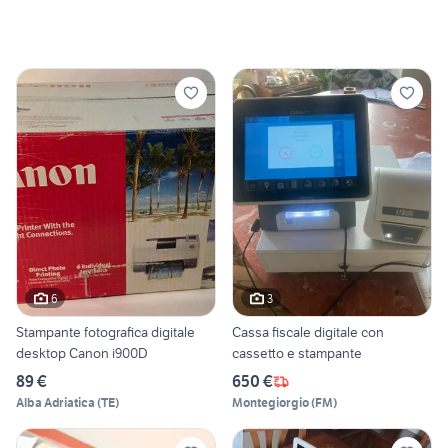
6
3
Stampante fotografica digitale
Cassa fiscale digitale con
desktop Canon i900D
cassetto e stampante
89 €
650 €
Alba Adriatica
(
TE
)
Montegiorgio
(
FM
)