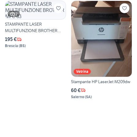
2
STAMPANTE LASER
MULTIFUNZIONE BROTHER
MFC-83
195 €
Brescia
(
BS
)
Vetrina
Stampante HP LaserJet M209dw
60 €
Salerno
(
SA
)