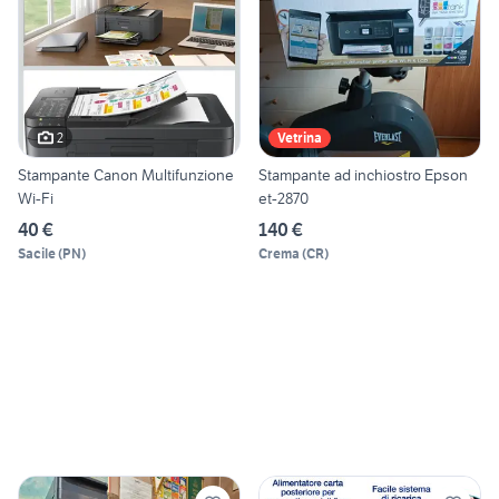
2
Vetrina
Stampante Canon Multifunzione
Stampante ad inchiostro Epson
Wi-Fi
et-2870
40 €
140 €
Sacile
(
PN
)
Crema
(
CR
)