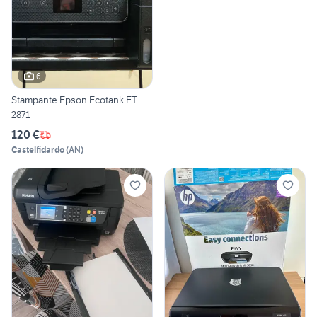
6
Stampante Epson Ecotank ET
2871
120 €
Castelfidardo
(
AN
)