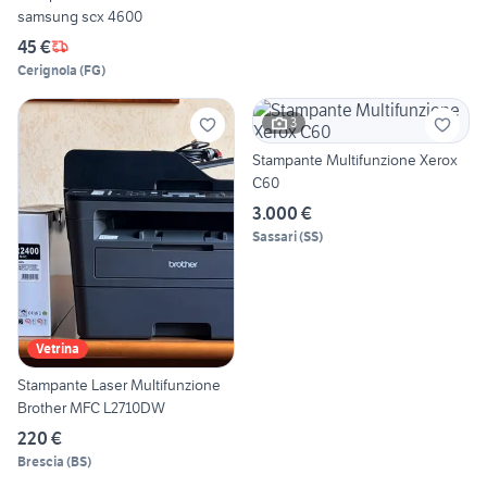
samsung scx 4600
45 €
Cerignola
(
FG
)
3
Stampante Multifunzione Xerox
C60
3.000 €
Sassari
(
SS
)
Vetrina
Stampante Laser Multifunzione
Brother MFC L2710DW
220 €
Brescia
(
BS
)