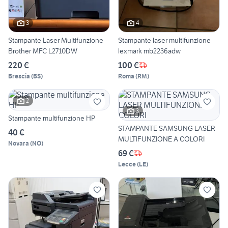
3
4
Stampante Laser Multifunzione
Stampante laser multifunzione
Brother MFC L2710DW
lexmark mb2236adw
220 €
100 €
Brescia
(
BS
)
Roma
(
RM
)
2
3
Stampante multifunzione HP
STAMPANTE SAMSUNG LASER
40 €
MULTIFUNZIONE A COLORI
Novara
(
NO
)
69 €
Lecce
(
LE
)