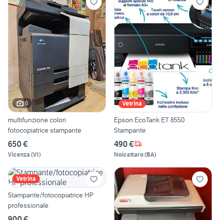
6
Vetrina
multifunzione colori
Epson EcoTank ET 8550
fotocopiatrice stampante
Stampante
650 €
490 €
Vicenza
(
VI
)
Noicattaro
(
BA
)
Vetrina
Stampante/fotocopiatrice HP
professionale
900 €