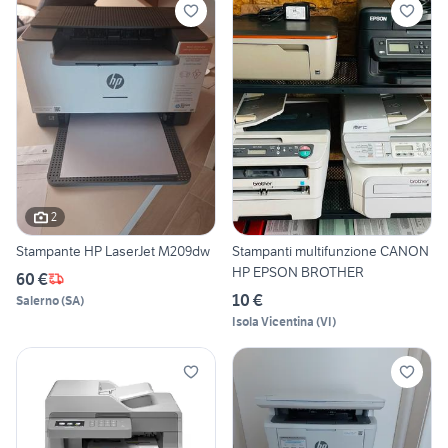
2
Stampante HP LaserJet M209dw
Stampanti multifunzione CANON
HP EPSON BROTHER
60 €
10 €
Salerno
(
SA
)
Isola Vicentina
(
VI
)