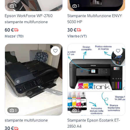
6
3
Epson WorkForce WF-2760
Stampante Multifunzione ENVY
stampante multifunzione
5030 HP
60 €
30 €
Mazze'
(
TO
)
Viterbo
(
VT
)
3
6
stampante multifunzione
Stampante Epson Ecotank ET-
2850 A4
30 €