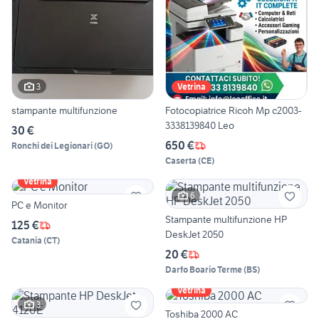
3
Vetrina
stampante multifunzione
Fotocopiatrice Ricoh Mp c2003-
3338139840 Leo
30 €
650 €
Ronchi dei Legionari
(
GO
)
Caserta
(
CE
)
Vetrina
6
PC e Monitor
Stampante multifunzione HP
125 €
DeskJet 2050
Catania
(
CT
)
20 €
Darfo Boario Terme
(
BS
)
Vetrina
3
Toshiba 2000 AC