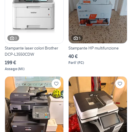
3
5
Stampante laser colori Brother
Stampante HP multifunzione
DCP-L3550CDW
40 €
199 €
Forli'
(
FC
)
Assago
(
MI
)