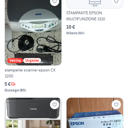
STAMPANTE EPSON
MULTIFUNZIONE 3110
10 €
Milano
(
MI
)
Vetrina
Urgente
stampante scanner epson CX
3200
5 €
Gussago
(
BS
)