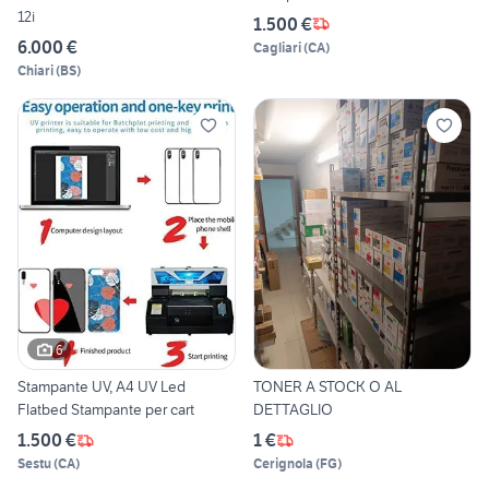
12i
1.500 €
6.000 €
Cagliari
(
CA
)
Chiari
(
BS
)
6
Stampante UV, A4 UV Led
TONER A STOCK O AL
Flatbed Stampante per cart
DETTAGLIO
1.500 €
1 €
Sestu
(
CA
)
Cerignola
(
FG
)