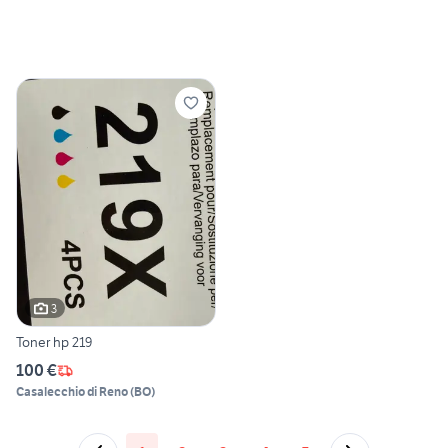
3
Toner hp 219
100 €
Casalecchio di Reno
(
BO
)