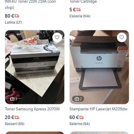
INK4U Toner 219X 219A (con
Toner Cartridge
chip)
5 €
80 €
Casoria
(
NA
)
Latina
(
LT
)
3
2
Toner Samsung Xpress 2070W
Stampante HP LaserJet M209dw
20 €
60 €
Sassari
(
SS
)
Salerno
(
SA
)