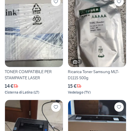
2
TONER COMPATIBILE PER
Ricarica Toner Samsung MLT-
STAMPANTE LASER
D111S 500g
14 €
15 €
Cisterna di Latina
(
LT
)
Vedelago
(
TV
)