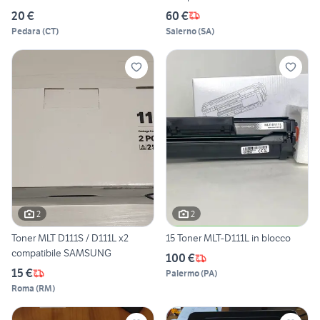
20 €
60 €
Pedara
(
CT
)
Salerno
(
SA
)
2
2
Toner MLT D111S / D111L x2
15 Toner MLT-D111L in blocco
compatibile SAMSUNG
100 €
15 €
Palermo
(
PA
)
Roma
(
RM
)