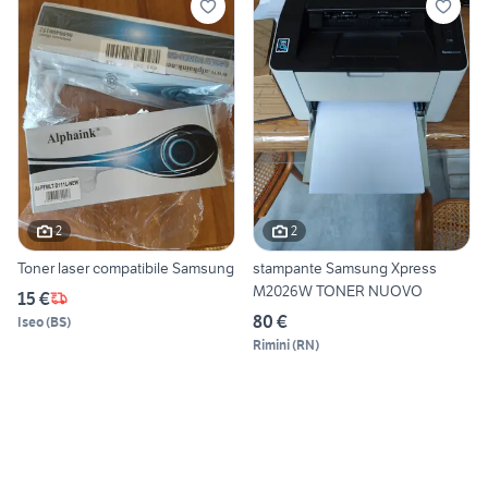
2
2
Toner laser compatibile Samsung
stampante Samsung Xpress
M2026W TONER NUOVO
15 €
80 €
Iseo
(
BS
)
Rimini
(
RN
)