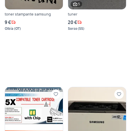
5
toner stampante samsung
tuner
9 €
20 €
Olbia
(
OT
)
Sorso
(
SS
)