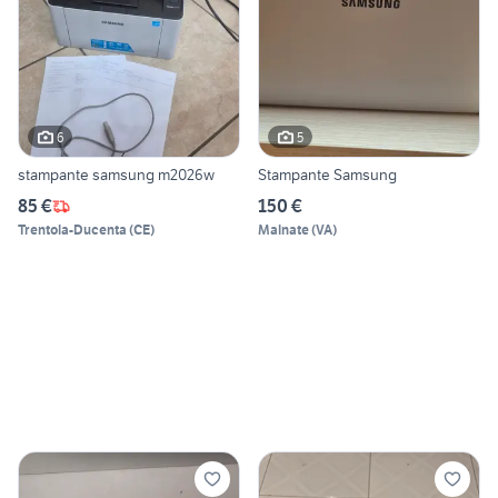
6
5
stampante samsung m2026w
Stampante Samsung
85 €
150 €
Trentola-Ducenta
(
CE
)
Malnate
(
VA
)