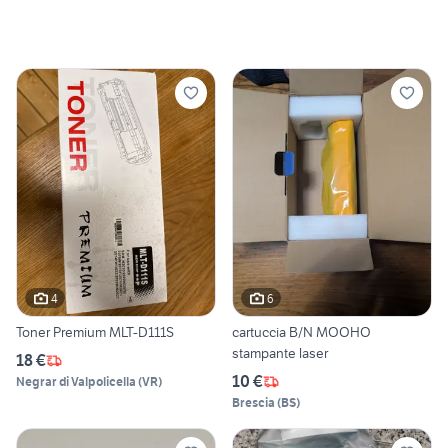
4
6
Toner Premium MLT-D111S
cartuccia B/N MOOHO
stampante laser
18 €
10 €
Negrar di Valpolicella
(
VR
)
Brescia
(
BS
)