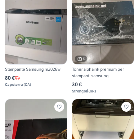
3
Stampante Samsung m2026w
Toner alphaink premium per
stampanti samsung
80 €
30 €
Capoterra
(
CA
)
Strongoli
(
KR
)