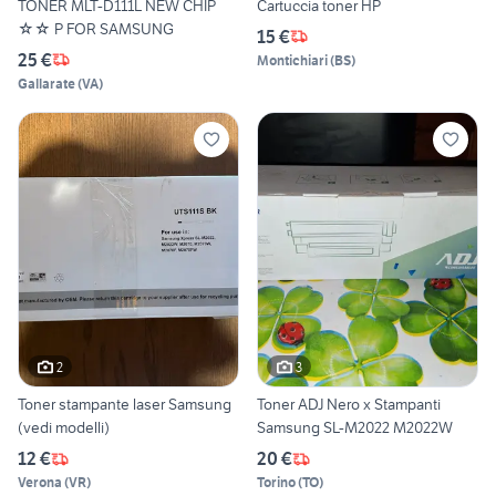
TONER MLT-D111L NEW CHIP
Cartuccia toner HP
☆☆ P FOR SAMSUNG
15 €
25 €
Montichiari
(
BS
)
Gallarate
(
VA
)
2
3
Toner stampante laser Samsung
Toner ADJ Nero x Stampanti
(vedi modelli)
Samsung SL-M2022 M2022W
12 €
20 €
Verona
(
VR
)
Torino
(
TO
)