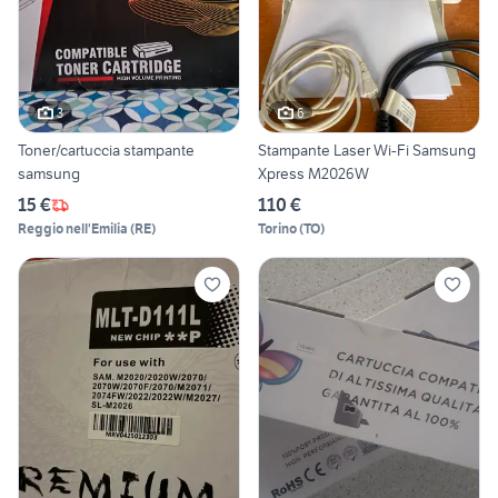
3
6
Toner/cartuccia stampante
Stampante Laser Wi-Fi Samsung
samsung
Xpress M2026W
15 €
110 €
Reggio nell'Emilia
(
RE
)
Torino
(
TO
)