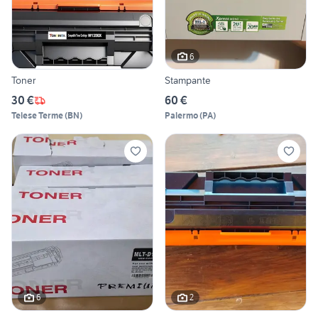
6
Toner
Stampante
30 €
60 €
Telese Terme
(
BN
)
Palermo
(
PA
)
6
2