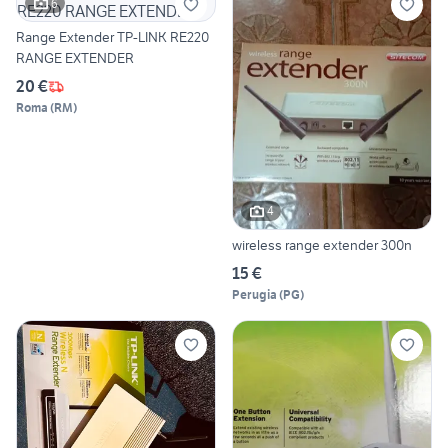
6
Range Extender TP-LINK RE220
RANGE EXTENDER
20 €
Roma
(
RM
)
4
wireless range extender 300n
15 €
Perugia
(
PG
)