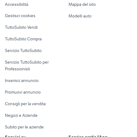
Accessibilità
Mappa del sito
Loft, mansarde e
Veicoli commerciali
altro
Gestisci cookies
Modelli auto
Case vacanza
TuttoSubito Vendi
Uffici e Locali
TuttoSubito Compra
commerciali
Servizio TuttoSubito
elettronica
per la casa e la
sports e hobby
Servizio TuttoSubito per
persona
Informatica
Animali
Professionisti
Arredamento e
Console e
Accessori per
Casalinghi
Inserisci annuncio
Videogiochi
animali
Elettrodomestici
Promuovi annuncio
Audio/Video
Musica e Film
Giardino e Fai da te
Consigli per la vendita
Fotografia
Libri e Riviste
Abbigliamento e
Negozi e Aziende
Telefonia
Strumenti Musicali
Accessori
Subito per le aziende
Sports
Tutto per i bambini
Seguici su
Scarica gratis l'App