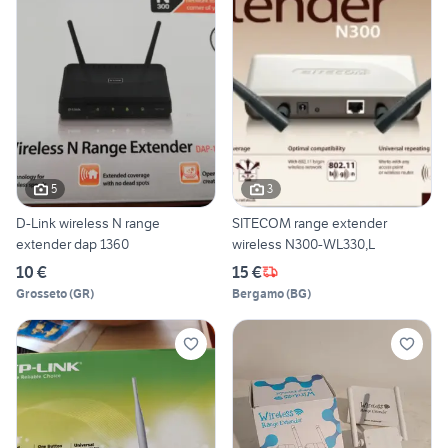
5
3
D-Link wireless N range
SITECOM range extender
extender dap 1360
wireless N300-WL330,L
10 €
15 €
Grosseto
(
GR
)
Bergamo
(
BG
)