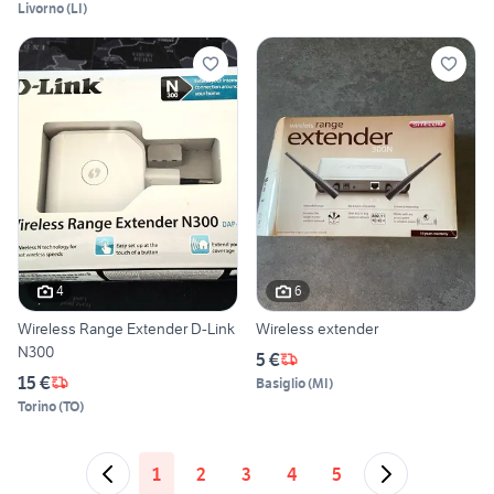
Livorno
(
LI
)
4
6
Wireless Range Extender D-Link
Wireless extender
N300
5 €
15 €
Basiglio
(
MI
)
Torino
(
TO
)
1
2
3
4
5