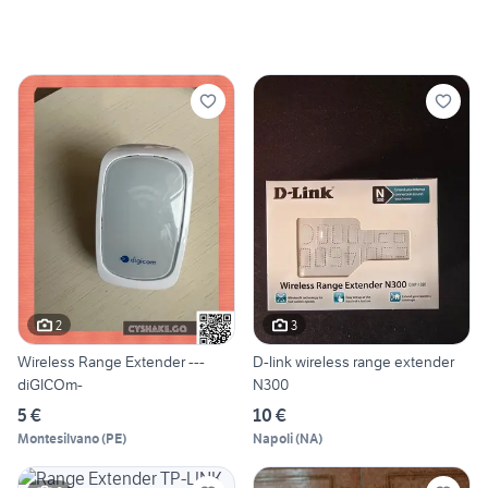
2
3
Wireless Range Extender ---
D-link wireless range extender
diGICOm-
N300
5 €
10 €
Montesilvano
(
PE
)
Napoli
(
NA
)