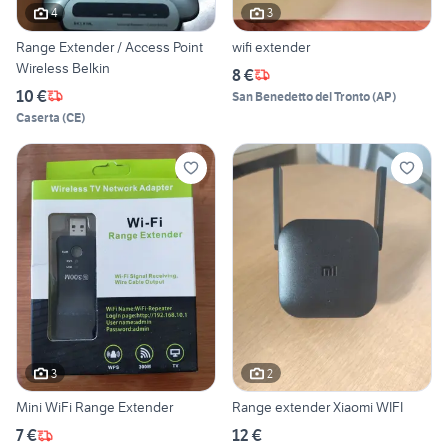
4
3
Range Extender / Access Point
wifi extender
Wireless Belkin
8 €
10 €
San Benedetto del Tronto
(
AP
)
Caserta
(
CE
)
3
2
Mini WiFi Range Extender
Range extender Xiaomi WIFI
7 €
12 €