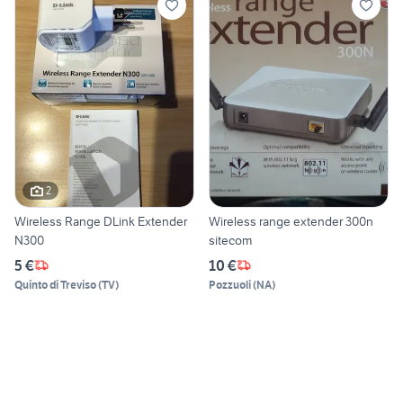
2
Wireless Range DLink Extender
Wireless range extender 300n
N300
sitecom
5 €
10 €
Quinto di Treviso
(
TV
)
Pozzuoli
(
NA
)