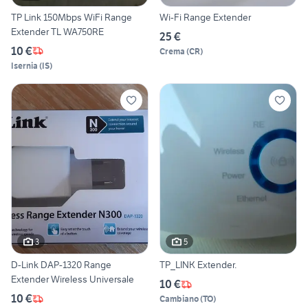
TP Link 150Mbps WiFi Range
Wi-Fi Range Extender
Extender TL WA750RE
25 €
10 €
Crema
(
CR
)
Isernia
(
IS
)
3
5
D-Link DAP-1320 Range
TP_LINK Extender.
Extender Wireless Universale
10 €
10 €
Cambiano
(
TO
)