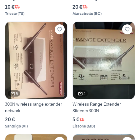
10 €
20 €
Trieste
(
TS
)
Marzabotto
(
BO
)
5
4
300N wireless range extender
Wireless Range Extender
network
Sitecom 300N
20 €
5 €
Sandrigo
(
VI
)
Lissone
(
MB
)