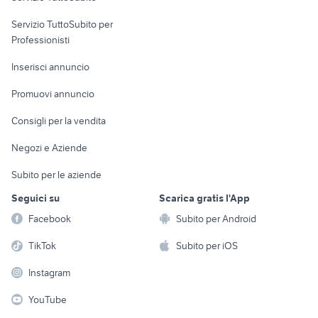
elettronica
per la casa e la
sports e hobby
Servizio TuttoSubito per
persona
Informatica
Animali
Professionisti
Arredamento e
Console e
Accessori per
Casalinghi
Inserisci annuncio
Videogiochi
animali
Elettrodomestici
Promuovi annuncio
Audio/Video
Musica e Film
Giardino e Fai da te
Consigli per la vendita
Fotografia
Libri e Riviste
Abbigliamento e
Negozi e Aziende
Telefonia
Strumenti Musicali
Accessori
Subito per le aziende
Sports
Tutto per i bambini
Seguici su
Scarica gratis l'App
Biciclette
Facebook
Subito per Android
Collezionismo
TikTok
Subito per iOS
Instagram
YouTube