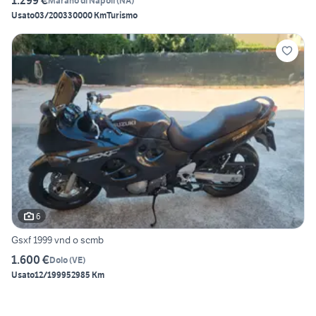
1.299 €
Marano di Napoli
(
NA
)
Usato
03/2003
30000 Km
Turismo
6
Gsxf 1999 vnd o scmb
1.600 €
Dolo
(
VE
)
Usato
12/1999
52985 Km