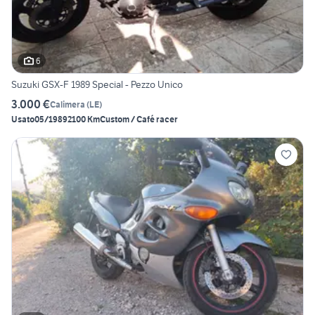
6
Suzuki GSX-F 1989 Special - Pezzo Unico
3.000 €
Calimera
(
LE
)
Usato
05/1989
2100 Km
Custom / Café racer