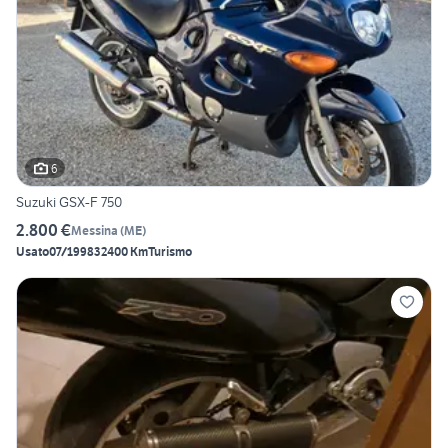
6
Suzuki GSX-F 750
2.800 €
Messina
(
ME
)
Usato
07/1998
32400 Km
Turismo