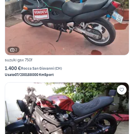
2
suzuki gsx 750f
1.400 €
Rocca San Giovanni
(
CH
)
Usato
07/2001
88000 Km
Sport