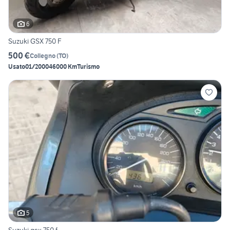
6
Suzuki GSX 750 F
500 €
Collegno
(
TO
)
Usato
01/2000
46000 Km
Turismo
5