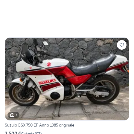
3
Suzuki GSX 750 EF Anno 1985 originale
2.500 €
Catania
(
CT
)