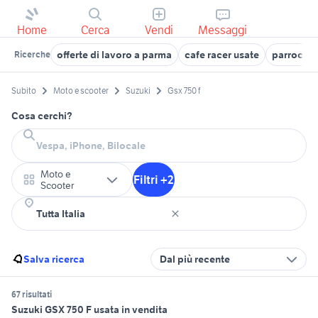
Home
Cerca
Vendi
Messaggi
offerte di lavoro a parma
cafe racer usate
parrocche
Ricerche
Subito
Moto e scooter
Suzuki
Gsx 750 f
Cosa cerchi?
Moto e
Filtri +2
Scooter
Salva ricerca
Dal più recente
67 risultati
Suzuki GSX 750 F usata in vendita