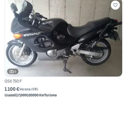
6
GSX 750 F
1.100 €
Verona
(
VR
)
Usato
02/1999
100000 Km
Turismo