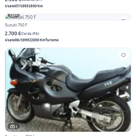
Usato
07/1985
1900 Km
6
Suzuki 750 F
2.700 €
Cerda
(
PA
)
Usato
06/1999
22000 Km
Turismo
3