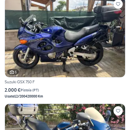
6
Suzuki GSX 750 F
2.000 €
Pistoia
(
PT
)
Usato
12/2004
20000 Km