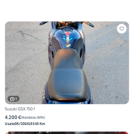
5
Suzuki GSX 750 f
4.200 €
Mantova
(
MN
)
Usato
05/2004
15345 Km