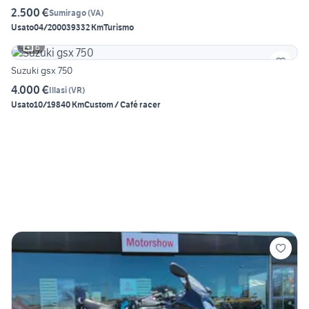
2.500 €
Sumirago
(
VA
)
Usato
04/2000
39332 Km
Turismo
6
Suzuki gsx 750
4.000 €
Illasi
(
VR
)
Usato
10/1984
0 Km
Custom / Café racer