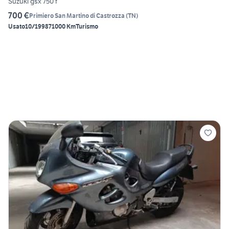
Suzuki gsx 750 f
700 €
Primiero San Martino di Castrozza
(
TN
)
Usato
10/1998
71000 Km
Turismo