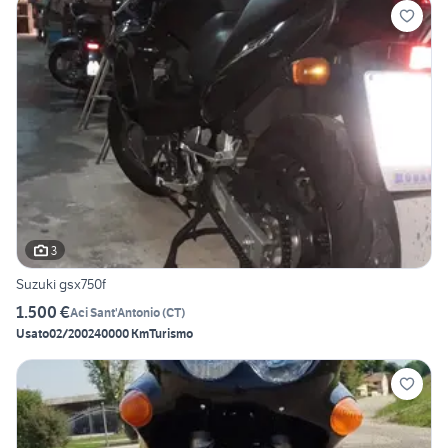
3
Suzuki gsx750f
1.500 €
Aci Sant'Antonio
(
CT
)
Usato
02/2002
40000 Km
Turismo