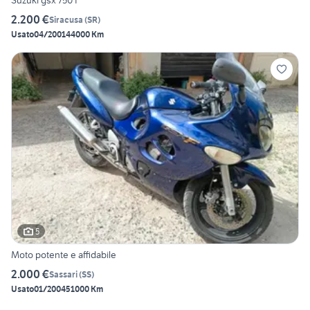
Suzuki gsx 750 f
2.200 €
Siracusa
(
SR
)
Usato
04/2001
44000 Km
5
Moto potente e affidabile
2.000 €
Sassari
(
SS
)
Usato
01/2004
51000 Km