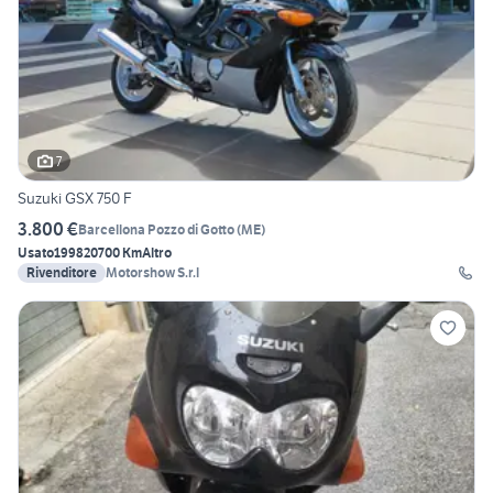
7
Suzuki GSX 750 F
3.800 €
Barcellona Pozzo di Gotto
(
ME
)
Usato
1998
20700 Km
Altro
Rivenditore
Motorshow S.r.l