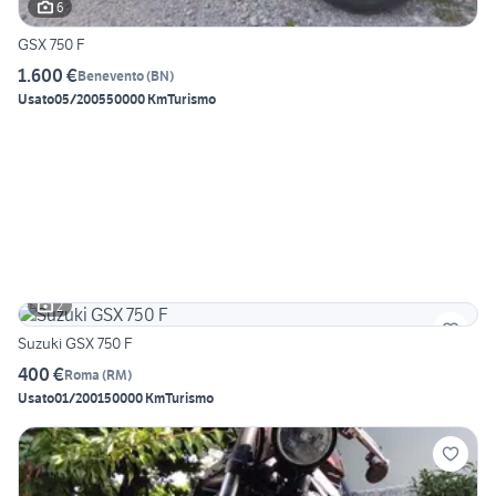
6
GSX 750 F
1.600 €
Benevento
(
BN
)
Usato
05/2005
50000 Km
Turismo
2
Suzuki GSX 750 F
400 €
Roma
(
RM
)
Usato
01/2001
50000 Km
Turismo