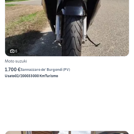
6
Moto suzuki
1.700 €
Sannazzaro de' Burgondi
(
PV
)
Usato
02/2000
33000 Km
Turismo