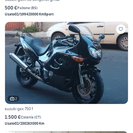
500 €
Paitone
(
BS
)
Usato
02/1994
20000 Km
Sport
2
suzuki gsx 750 f
1.500 €
Catania
(
CT
)
Usato
02/2002
63000 Km