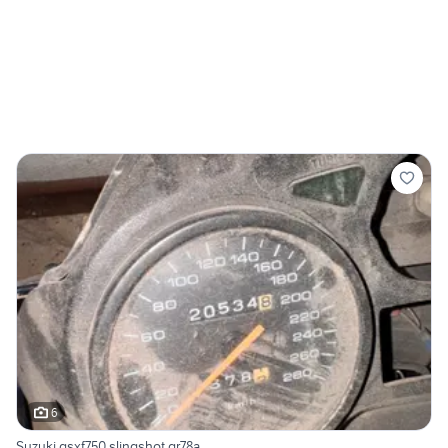
6
Suzuki gsxf750 slingshot gr78a