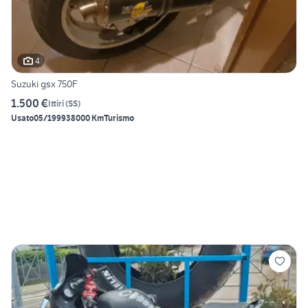
4
Suzuki gsx 750F
1.500 €
Ittiri
(
SS
)
Usato
05/1999
38000 Km
Turismo