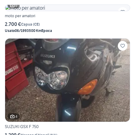
6
moto per amatori
2.700 €
Capua
(
CE
)
Usato
06/1993
500 Km
Epoca
4
SUZUKI GSX F 750