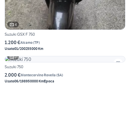
4
Suzuki GSX F 750
1.200 €
Alcamo
(
TP
)
Usato
01/2002
55000 Km
2
Suzuki 750
2.000 €
Montecorvino Rovella
(
SA
)
Usato
06/1989
50000 Km
Epoca