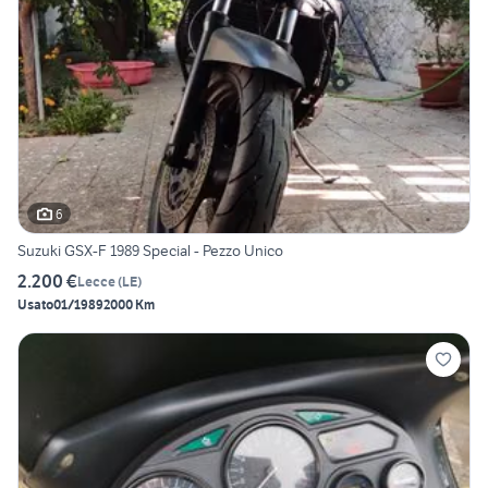
6
Suzuki GSX-F 1989 Special - Pezzo Unico
2.200 €
Lecce
(
LE
)
Usato
01/1989
2000 Km