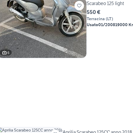
Scarabeo 125 light
550 €
Terracina
(
LT
)
Usato
01/2008
19000 K
6
Aprilia Scarabeo 125CC anno 2018