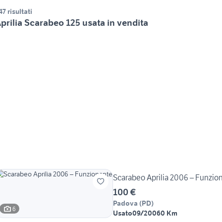
47 risultati
prilia Scarabeo 125 usata in vendita
Scarabeo Aprilia 2006 – Funzio
100 €
Padova
(
PD
)
6
Usato
09/2006
0 Km