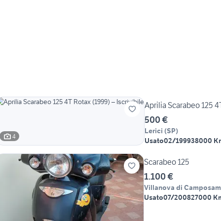
Aprilia Scarabeo 125 4T
500 €
Lerici
(
SP
)
4
Usato
02/1999
38000 K
Scarabeo 125
1.100 €
Villanova di Camposam
Usato
07/2008
27000 K