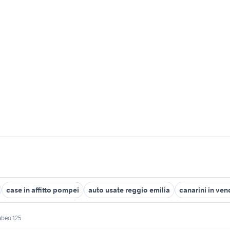
case in affitto pompei
auto usate reggio emilia
canarini in ven
abeo 125