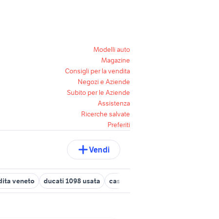
Modelli auto
Magazine
Consigli per la vendita
Negozi e Aziende
Subito per le Aziende
Assistenza
Ricerche salvate
Preferiti
Vendi
dita veneto
ducati 1098 usata
case in affitto san giorgio jonico