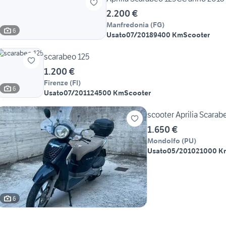
2.200 €
Manfredonia
(
FG
)
6
Usato
07/2018
9400 Km
Scooter
scarabeo 125
1.200 €
Firenze
(
FI
)
6
Usato
07/2011
24500 Km
Scooter
scooter Aprilia Scarab
1.650 €
Mondolfo
(
PU
)
Usato
05/2010
21000 K
6