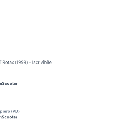
 Rotax (1999) – Iscrivibile
m
Scooter
piero
(
PD
)
m
Scooter