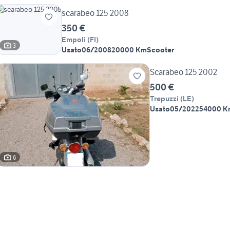
scarabeo 125 2008
350 €
Empoli
(
FI
)
3
Usato
06/2008
20000 Km
Scooter
Scarabeo 125 2002
500 €
Trepuzzi
(
LE
)
Usato
05/2022
54000 K
6