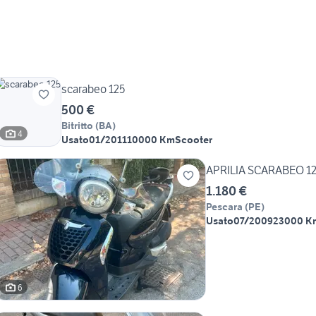
scarabeo 125
500 €
Bitritto
(
BA
)
4
Usato
01/2011
10000 Km
Scooter
APRILIA SCARABEO 125
1.180 €
Pescara
(
PE
)
Usato
07/2009
23000 K
6