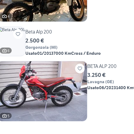
4
Beta Alp 200
2.500 €
Gorgonzola
(
MI
)
6
Usato
01/2013
7000 Km
Cross / Enduro
BETA ALP 200
3.250 €
Lavagna
(
GE
)
Usato
06/2023
1400 Km
5