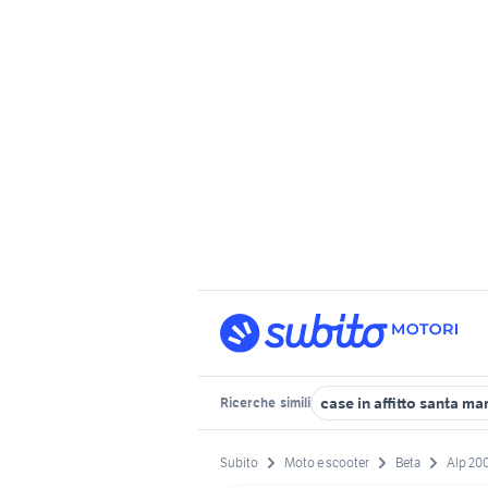
case in affitto santa ma
Ricerche
simili
Subito
Moto e scooter
Beta
Alp 20