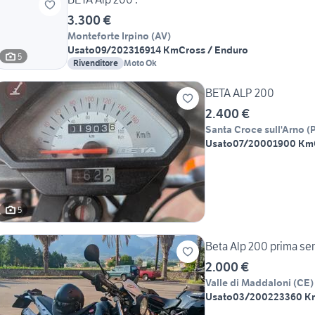
3.300 €
Monteforte Irpino
(
AV
)
Usato
09/2023
16914 Km
Cross / Enduro
5
Rivenditore
Moto Ok
BETA ALP 200
2.400 €
Santa Croce sull'Arno
(
P
Usato
07/2000
1900 Km
5
Beta Alp 200 prima ser
2.000 €
Valle di Maddaloni
(
CE
)
Usato
03/2002
23360 K