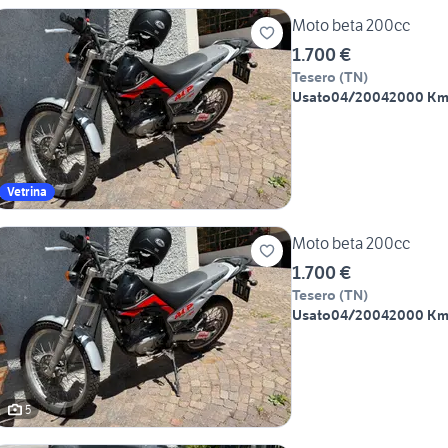
Moto beta 200cc
1.700 €
Tesero
(
TN
)
Usato
04/2004
2000 K
Vetrina
Moto beta 200cc
1.700 €
Tesero
(
TN
)
Usato
04/2004
2000 K
5