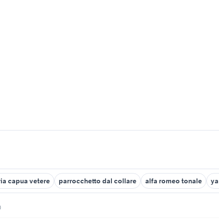
ria capua vetere
parrocchetto dal collare
alfa romeo tonale
ya
0