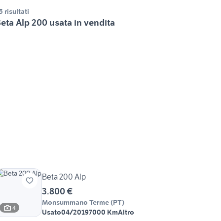
5 risultati
eta Alp 200 usata in vendita
Beta 200 Alp
3.800 €
Monsummano Terme
(
PT
)
4
Usato
04/2019
7000 Km
Altro