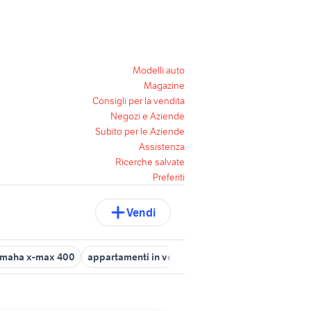
Modelli auto
Magazine
Consigli per la vendita
Negozi e Aziende
Subito per le Aziende
Assistenza
Ricerche salvate
Preferiti
Vendi
maha x-max 400
appartamenti in vendita iglesias
balle di fieno