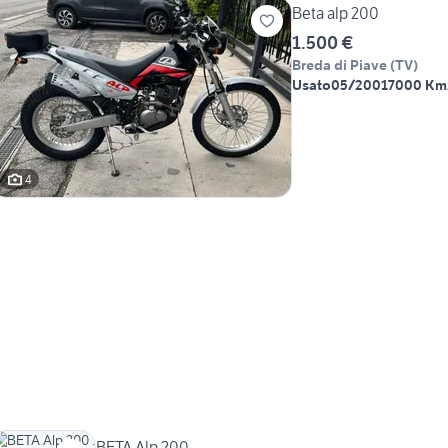
Beta alp 200
1.500 €
Breda di Piave
(
TV
)
Usato
05/2001
7000 Km
4
BETA Alp 200 .