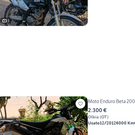
5
Moto Enduro Beta 200
2.300 €
Olbia
(
OT
)
Usato
12/2012
6000 Km