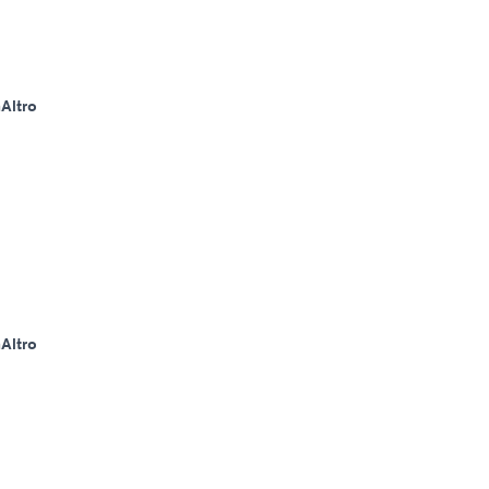
m
Altro
m
Altro