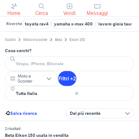
Home
Cerca
Vendi
Messaggi
toyota rav4
yamaha x-max 400
lavoro gioia tauro
Ricerche
Subito
Moto e scooter
Beta
Eikon 150
Cosa cerchi?
Moto e
Filtri +2
Scooter
Salva ricerca
Dal più recente
2 risultati
Beta Eikon 150 usata in vendita