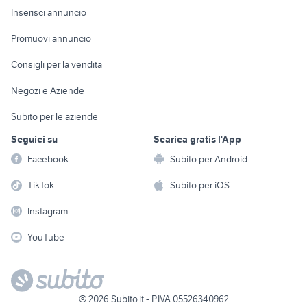
Console e
Accessori per
Casalinghi
Inserisci annuncio
Videogiochi
animali
Elettrodomestici
Promuovi annuncio
Audio/Video
Musica e Film
Giardino e Fai da te
Consigli per la vendita
Fotografia
Libri e Riviste
Abbigliamento e
Negozi e Aziende
Telefonia
Strumenti Musicali
Accessori
Subito per le aziende
Sports
Tutto per i bambini
Seguici su
Scarica gratis l'App
Biciclette
Facebook
Subito per Android
Collezionismo
TikTok
Subito per iOS
Instagram
YouTube
©
2026
Subito.it - P.IVA 05526340962