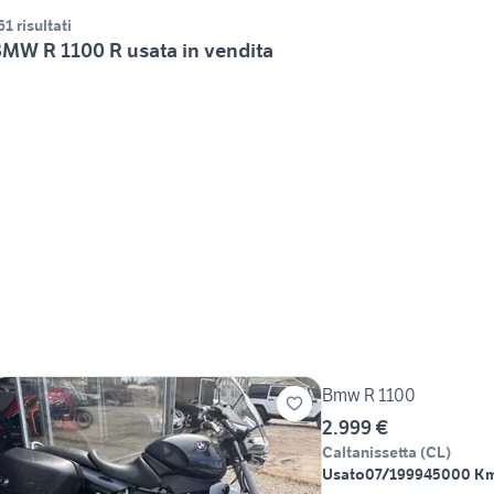
61 risultati
MW R 1100 R usata in vendita
Bmw R 1100
2.999 €
Caltanissetta
(
CL
)
Usato
07/1999
45000 K