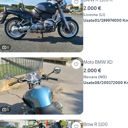
2.000 €
Livorno
(
LI
)
Usato
01/1999
74000 K
6
Moto BMW XD
2.000 €
Novara
(
NO
)
Usato
08/2001
72000 K
6
Bmw R 1100