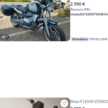
2.990 €
Pescara
(
PE
)
Usato
03/2000
73049 K
3
Rivenditore
TRIVELLONE
Bmw R 1100R STORIC