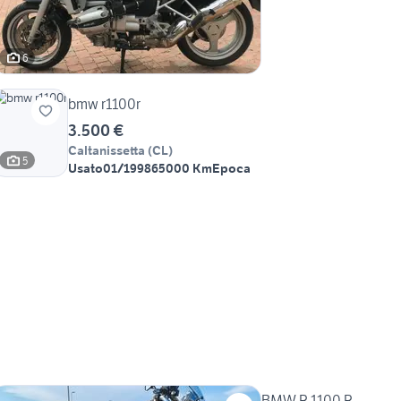
6
bmw r1100r
3.500 €
Caltanissetta
(
CL
)
5
Usato
01/1998
65000 Km
Epoca
BMW R 1100 R