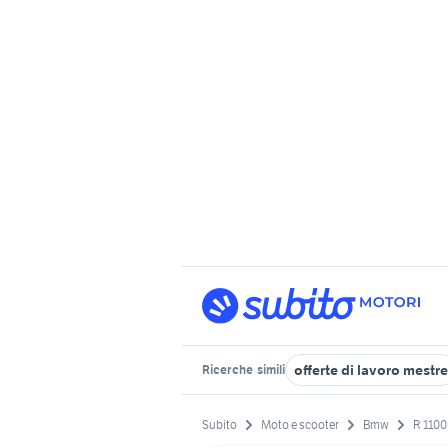
offerte di lavoro mestre
Ricerche
simili
Subito
Moto e scooter
Bmw
R 1100 