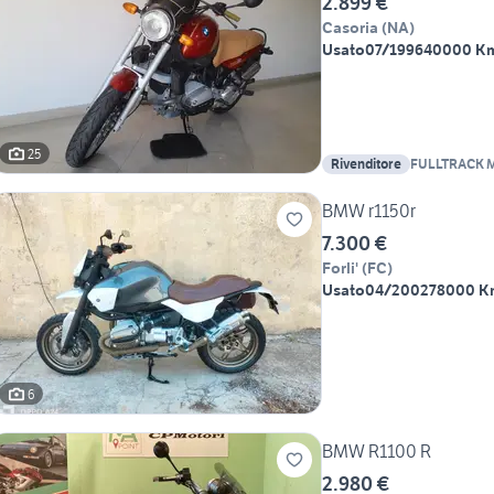
2.899 €
Casoria
(
NA
)
Usato
07/1996
40000 K
25
Rivenditore
FULLTRACK 
BMW r1150r
7.300 €
Forli'
(
FC
)
Usato
04/2002
78000 K
6
BMW R1100 R
2.980 €