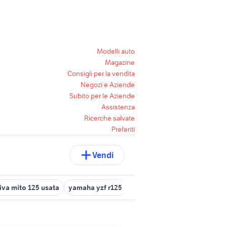
Modelli auto
Magazine
Consigli per la vendita
Negozi e Aziende
Subito per le Aziende
Assistenza
Ricerche salvate
Preferiti
Vendi
iva mito 125 usata
yamaha yzf r125
ducati multistrada usata
c