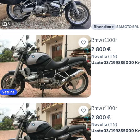
5
Rivenditore
SAMOTO SRL
Bmw r1100r
2.800 €
Novella
(
TN
)
Usato
03/1998
85000 K
Vetrina
Bmw r1100r
2.800 €
Novella
(
TN
)
Usato
03/1998
85000 K