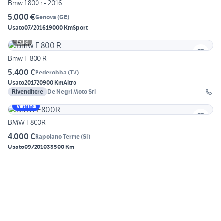
Bmw f 800 r - 2016
5.000 €
Genova
(
GE
)
Usato
07/2016
19000 Km
Sport
8
Bmw F 800 R
5.400 €
Pederobba
(
TV
)
Usato
2017
20900 Km
Altro
Rivenditore
De Negri Moto Srl
Vetrina
BMW F800R
4.000 €
Rapolano Terme
(
SI
)
Usato
09/2010
33500 Km