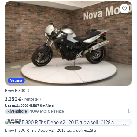
Vetrina
Bmw F 800 R
3.250 €
Firenze
(
FI
)
Usato
11/2009
43597 Km
Altro
Rivenditore
NOVA MOTO Firenze
14
Bmw F 800 R Tris Depo A2 - 2013 tua a soli: €128 a