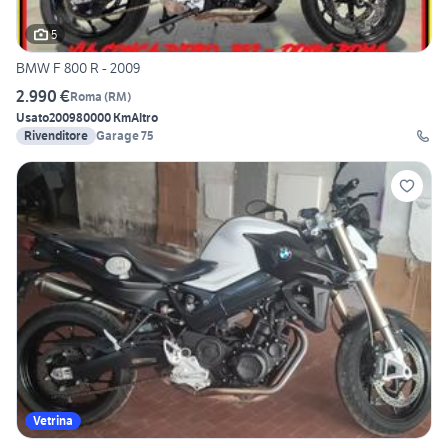
5
BMW F 800 R - 2009
2.990 €
Roma
(
RM
)
Usato
2009
80000 Km
Altro
Rivenditore
Garage 75
Vetrina