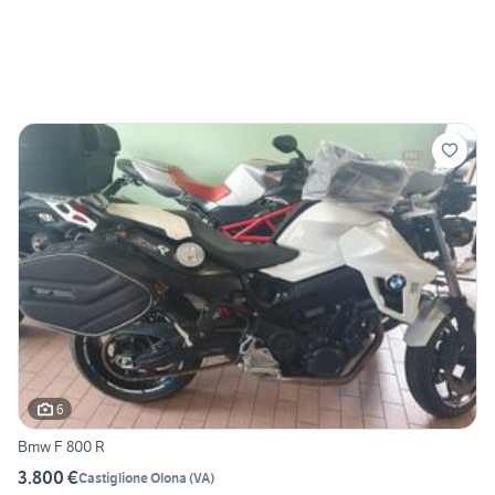
6
Bmw F 800 R
3.800 €
Castiglione Olona
(
VA
)