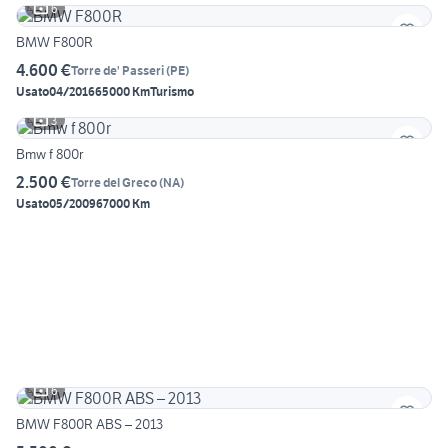
6
BMW F800R
4.600 €
Torre de' Passeri
(
PE
)
Usato
04/2016
65000 Km
Turismo
3
Bmw f 800r
2.500 €
Torre del Greco
(
NA
)
Usato
05/2009
67000 Km
6
BMW F800R ABS – 2013