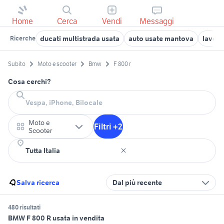
Home
Cerca
Vendi
Messaggi
ducati multistrada usata
auto usate mantova
lavoro
Ricerche
Subito
Moto e scooter
Bmw
F 800 r
Cosa cerchi?
Moto e
Filtri +2
Scooter
Salva ricerca
Dal più recente
480 risultati
BMW F 800 R usata in vendita