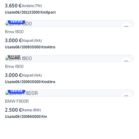
3.650 €
Andalo
(
TN
)
Usato
06/2011
32000 Km
Sport
Vetrina
Bmw f800
3.000 €
Napoli
(
NA
)
Usato
06/2009
35000 Km
Altro
5
Bmw f800
3.000 €
Napoli
(
NA
)
Usato
06/2009
35000 Km
Altro
Vetrina
BMW F800R
2.500 €
Roma
(
RM
)
Usato
09/2009
60000 Km