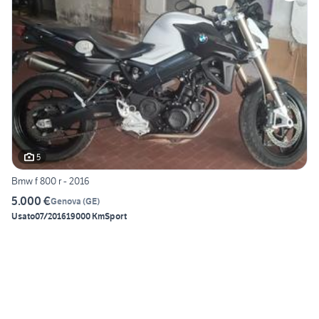
5
Bmw f 800 r - 2016
5.000 €
Genova
(
GE
)
Usato
07/2016
19000 Km
Sport