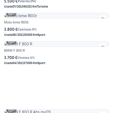
5.500 €
Palermo
(
PA
)
Usato
07/2013
66202 Km
Turismo
3
Moto bmw f800r
3.800 €
Calcinaia
(
PI
)
Usato
06/2012
25000 Km
Sport
6
BMW F 800 R
3.700 €
Vicenza
(
VI
)
Usato
04/2012
37000 Km
Sport
9