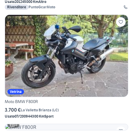
Usato
2012
45000 Km
Altro
Rivenditore
PuntoGcarMoto
Vetrina
Moto BMW F800R
3.700 €
La Valletta Brianza
(
LC
)
Usato
07/2009
44300 Km
Sport
4