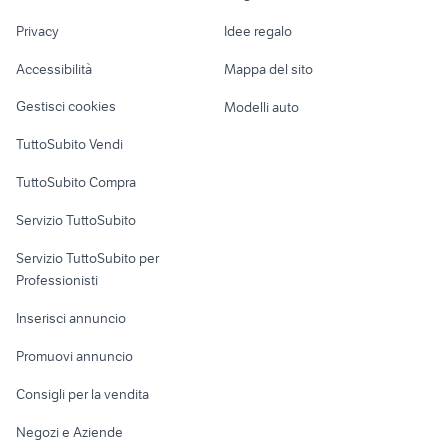
miniescavatore 18
Nautica
lavoro
Privacy
Idee regalo
quintali
Garage e box
Caravan e Camper
Accessibilità
Mappa del sito
Loft, mansarde e
Veicoli commerciali
altro
Gestisci cookies
Modelli auto
Case vacanza
TuttoSubito Vendi
Uffici e Locali
TuttoSubito Compra
commerciali
Servizio TuttoSubito
elettronica
per la casa e la
sports e hobby
Servizio TuttoSubito per
persona
Informatica
Animali
Professionisti
Arredamento e
Console e
Accessori per
Casalinghi
Inserisci annuncio
Videogiochi
animali
Elettrodomestici
Promuovi annuncio
Audio/Video
Musica e Film
Giardino e Fai da te
Consigli per la vendita
Fotografia
Libri e Riviste
Abbigliamento e
Negozi e Aziende
Telefonia
Strumenti Musicali