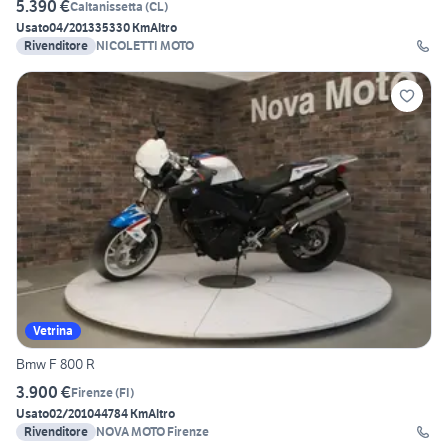
5.390 €
Caltanissetta
(
CL
)
Usato
04/2013
35330 Km
Altro
Rivenditore
NICOLETTI MOTO
Vetrina
Bmw F 800 R
3.900 €
Firenze
(
FI
)
Usato
02/2010
44784 Km
Altro
Rivenditore
NOVA MOTO Firenze