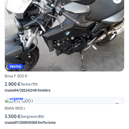
Vetrina
Bmw F 800 R
2.900 €
Torino
(
TO
)
Usato
04/2011
41349 Km
Altro
Urgente
BMW f800 r
3.500 €
Gargnano
(
BS
)
Usato
07/2009
35000 Km
Turismo