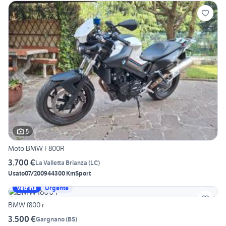
5
Moto BMW F800R
3.700 €
La Valletta Brianza
(
LC
)
Usato
07/2009
44300 Km
Sport
Vetrina
Urgente
BMW f800 r
3.500 €
Gargnano
(
BS
)