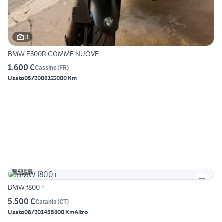
3
BMW F800R GOMME NUOVE
1.600 €
Cassino
(
FR
)
Usato
05/2006
122000 Km
4
BMW f800 r
5.500 €
Catania
(
CT
)
Usato
06/2014
55000 Km
Altro