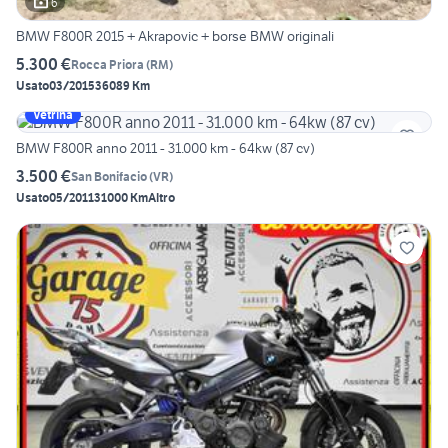
6
BMW F800R 2015 + Akrapovic + borse BMW originali
5.300 €
Rocca Priora
(
RM
)
Usato
03/2015
36089 Km
Vetrina
BMW F800R anno 2011 - 31.000 km - 64kw (87 cv)
3.500 €
San Bonifacio
(
VR
)
Usato
05/2011
31000 Km
Altro