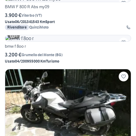
BMW F 800 R Abs my09
3.900 €
Viterbo
(
VT
)
Usato
06/2013
41543 Km
Sport
Rivenditore
QuinziMoto
6
bmw f 8oo r
3.200 €
Grumello del Monte
(
BG
)
Usato
04/2009
55000 Km
Turismo