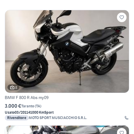
8
BMW F 800 R Abs my09
3.000 €
Taranto
(
TA
)
Usato
03/2011
41000 Km
Sport
Rivenditore
MOTO SPORT MUSCIACCHIO S.R.L.