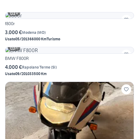
4
f800r
3.000 €
Modena
(
MO
)
Usato
05/2013
66000 Km
Turismo
6
BMW F800R
4.000 €
Rapolano Terme
(
SI
)
Usato
09/2010
33500 Km