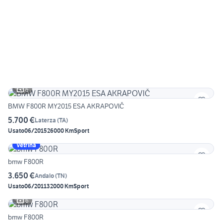
6
BMW F800R MY2015 ESA AKRAPOVIČ
5.700 €
Laterza
(
TA
)
Usato
06/2015
26000 Km
Sport
Vetrina
bmw F800R
3.650 €
Andalo
(
TN
)
Usato
06/2011
32000 Km
Sport
6
bmw F800R