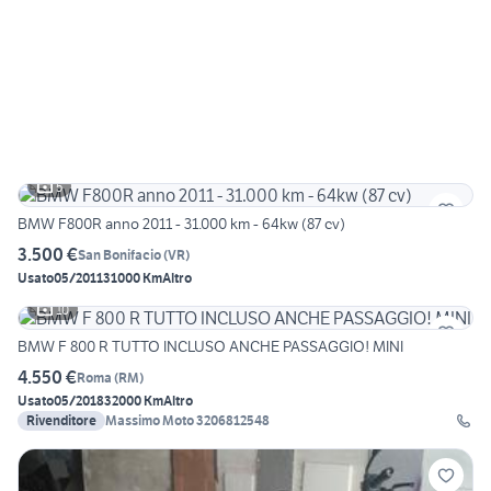
5
BMW F800R anno 2011 - 31.000 km - 64kw (87 cv)
3.500 €
San Bonifacio
(
VR
)
Usato
05/2011
31000 Km
Altro
10
BMW F 800 R TUTTO INCLUSO ANCHE PASSAGGIO! MINI
4.550 €
Roma
(
RM
)
Usato
05/2018
32000 Km
Altro
Rivenditore
Massimo Moto 3206812548