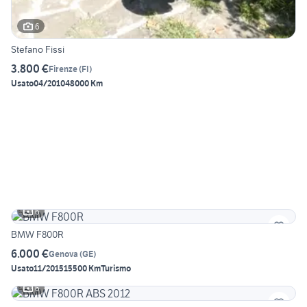
6
Stefano Fissi
3.800 €
Firenze
(
FI
)
Usato
04/2010
48000 Km
6
BMW F800R
6.000 €
Genova
(
GE
)
Usato
11/2015
15500 Km
Turismo
6