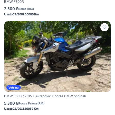
BMW F800R
2.500 €
Roma
(
RM
)
Usato
09/2009
60000 Km
Vetrina
BMW F800R 2015 + Akrapovic + borse BMW originali
5.300 €
Rocca Priora
(
RM
)
Usato
03/2015
36089 Km