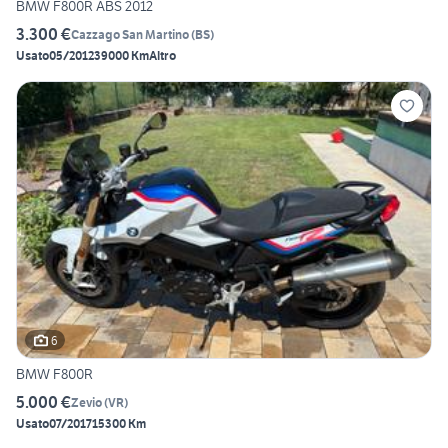
BMW F800R ABS 2012
3.300 €
Cazzago San Martino
(
BS
)
Usato
05/2012
39000 Km
Altro
6
BMW F800R
5.000 €
Zevio
(
VR
)
Usato
07/2017
15300 Km