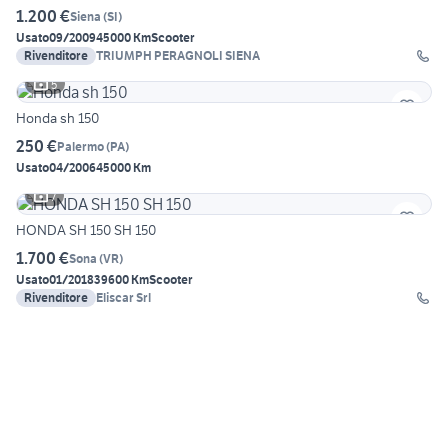
1.200 €
Siena
(
SI
)
Usato
09/2009
45000 Km
Scooter
Rivenditore
TRIUMPH PERAGNOLI SIENA
5
Honda sh 150
250 €
Palermo
(
PA
)
Usato
04/2006
45000 Km
7
HONDA SH 150 SH 150
1.700 €
Sona
(
VR
)
Usato
01/2018
39600 Km
Scooter
Rivenditore
Eliscar Srl