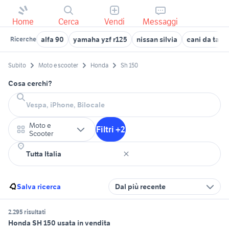
Home
Cerca
Vendi
Messaggi
alfa 90
yamaha yzf r125
nissan silvia
cani da tart
Ricerche
Subito
Moto e scooter
Honda
Sh 150
Cosa cerchi?
Moto e
Filtri +2
Scooter
Salva ricerca
Dal più recente
2.295 risultati
Honda SH 150 usata in vendita