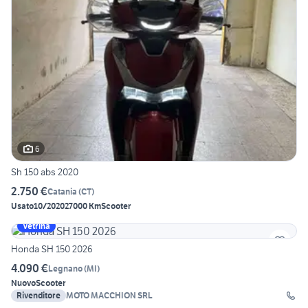
6
Sh 150 abs 2020
2.750 €
Catania
(
CT
)
Usato
10/2020
27000 Km
Scooter
Vetrina
Honda SH 150 2026
4.090 €
Legnano
(
MI
)
Nuovo
Scooter
Rivenditore
MOTO MACCHION SRL