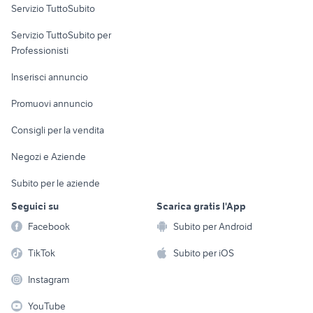
Servizio TuttoSubito
elettronica
per la casa e la
sports e hobby
Servizio TuttoSubito per
persona
Informatica
Animali
Professionisti
Arredamento e
Console e
Accessori per
Casalinghi
Inserisci annuncio
Videogiochi
animali
Elettrodomestici
Promuovi annuncio
Audio/Video
Musica e Film
Giardino e Fai da te
Consigli per la vendita
Fotografia
Libri e Riviste
Abbigliamento e
Negozi e Aziende
Telefonia
Strumenti Musicali
Accessori
Subito per le aziende
Sports
Tutto per i bambini
Seguici su
Scarica gratis l'App
Biciclette
Facebook
Subito per Android
Collezionismo
TikTok
Subito per iOS
Instagram
YouTube