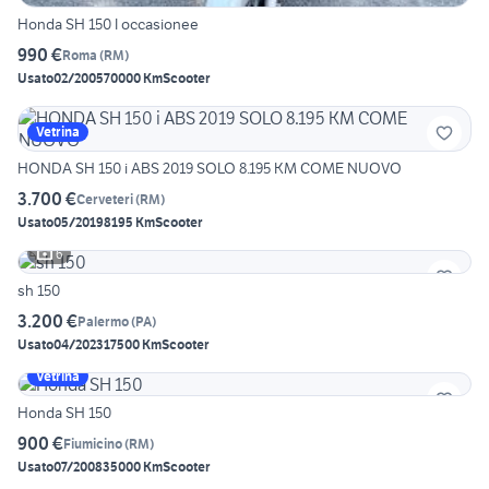
Honda SH 150 I occasionee
990 €
Roma
(
RM
)
Usato
02/2005
70000 Km
Scooter
Vetrina
HONDA SH 150 i ABS 2019 SOLO 8.195 KM COME NUOVO
3.700 €
Cerveteri
(
RM
)
Usato
05/2019
8195 Km
Scooter
6
sh 150
3.200 €
Palermo
(
PA
)
Usato
04/2023
17500 Km
Scooter
Vetrina
Honda SH 150
900 €
Fiumicino
(
RM
)
Usato
07/2008
35000 Km
Scooter