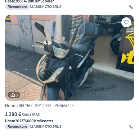
Usato
2008
47000 Km
Scooter
Rivenditore
MASSIMOTO SRLS
5
Honda SH 150 - 2012 DD - PERMUTE
1.290 €
Roma
(
RM
)
Usato
2012
73000 Km
Scooter
Rivenditore
MASSIMOTO SRLS