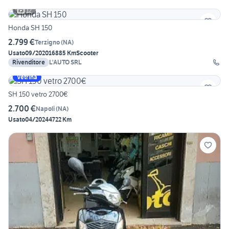
12
Honda SH 150
2.799 €
Terzigno
(
NA
)
Usato
09/2020
16885 Km
Scooter
Rivenditore
L'AUTO SRL
Vetrina
SH 150 vetro 2700€
2.700 €
Napoli
(
NA
)
Usato
04/2024
4722 Km