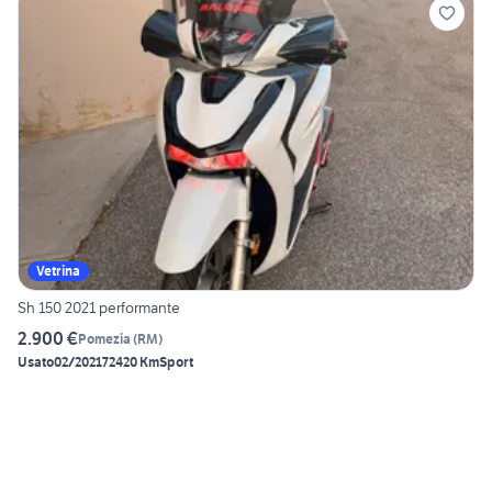
Vetrina
Sh 150 2021 performante
2.900 €
Pomezia
(
RM
)
Usato
02/2021
72420 Km
Sport