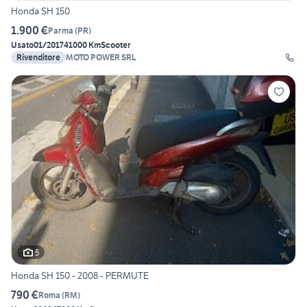
Honda SH 150
1.900 €
Parma
(
PR
)
Usato
01/2017
41000 Km
Scooter
Rivenditore
MOTO POWER SRL
5
Honda SH 150 - 2008 - PERMUTE
790 €
Roma
(
RM
)