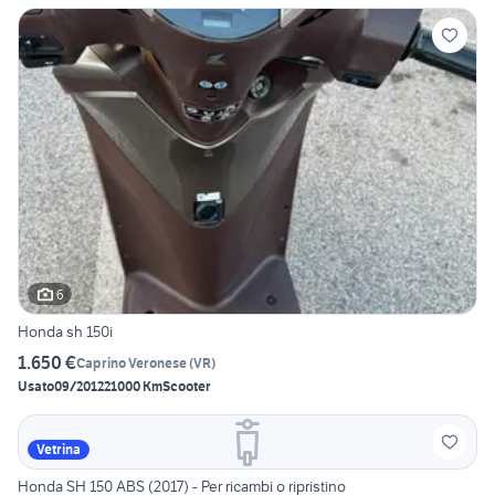
6
Honda sh 150i
1.650 €
Caprino Veronese
(
VR
)
Usato
09/2012
21000 Km
Scooter
Vetrina
Honda SH 150 ABS (2017) - Per ricambi o ripristino