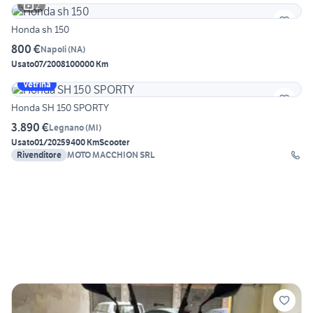
2
Honda sh 150
800 €
Napoli
(
NA
)
Usato
07/2008
100000 Km
Vetrina
Honda SH 150 SPORTY
3.890 €
Legnano
(
MI
)
Usato
01/2025
9400 Km
Scooter
Rivenditore
MOTO MACCHION SRL