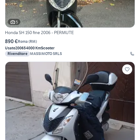
5
Honda SH 150 fine 2006 - PERMUTE
890 €
Roma
(
RM
)
Usato
2006
54000 Km
Scooter
Rivenditore
MASSIMOTO SRLS