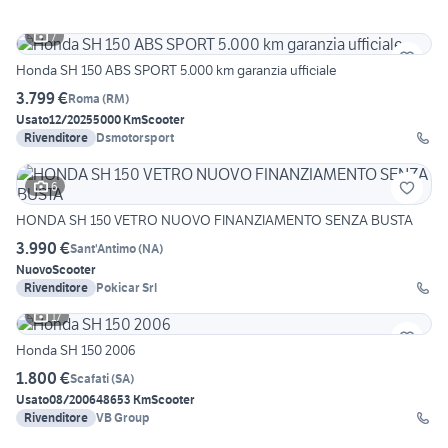
7
Honda SH 150 ABS SPORT 5.000 km garanzia ufficiale
3.799 €
Roma
(
RM
)
Usato
12/2025
5000 Km
Scooter
Rivenditore
Dsmotorsport
6
HONDA SH 150 VETRO NUOVO FINANZIAMENTO SENZA BUSTA
3.990 €
Sant'Antimo
(
NA
)
Nuovo
Scooter
Rivenditore
Pokicar Srl
17
Honda SH 150 2006
1.800 €
Scafati
(
SA
)
Usato
08/2006
48653 Km
Scooter
Rivenditore
VB Group