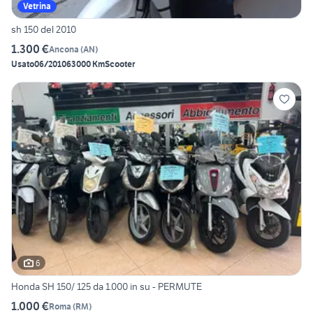
Vetrina
sh 150 del 2010
1.300 €
Ancona
(
AN
)
Usato
06/2010
63000 Km
Scooter
6
Honda SH 150/ 125 da 1.000 in su - PERMUTE
1.000 €
Roma
(
RM
)