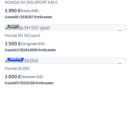
HONDA SH 150i SPORT KM 0
3.990 €
Desio
(
MB
)
Usato
05/2026
257 Km
Scooter
6
Honda SH 150 sport
3.500 €
Cerignola
(
FG
)
Usato
12/2024
14000 Km
Scooter
Vetrina
Honda Sh150i
3.000 €
Venzone
(
UD
)
Usato
07/2022
3200 Km
Scooter