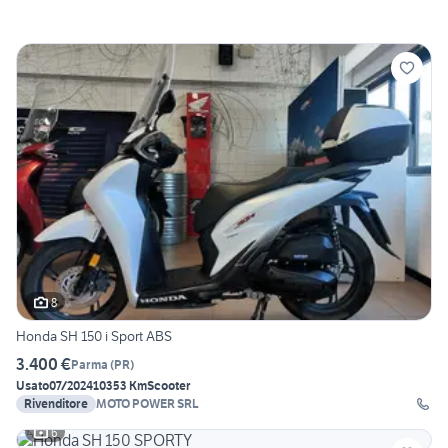
8
Honda SH 150 i Sport ABS
3.400 €
Parma
(
PR
)
Usato
07/2024
10353 Km
Scooter
Rivenditore
MOTO POWER SRL
6