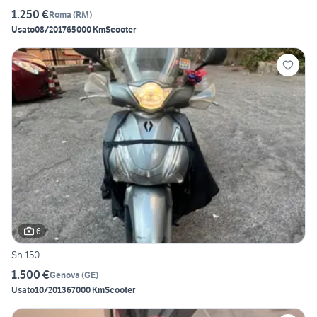
1.250 €
Roma
(
RM
)
Usato
08/2017
65000 Km
Scooter
6
Sh 150
1.500 €
Genova
(
GE
)
Usato
10/2013
67000 Km
Scooter