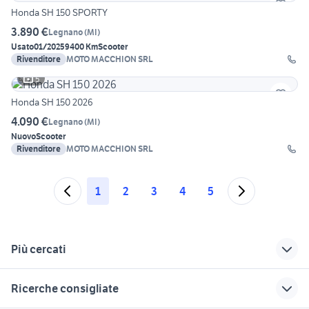
Honda SH 150 SPORTY
3.890 €
Legnano
(
MI
)
Usato
01/2025
9400 Km
Scooter
Rivenditore
MOTO MACCHION SRL
5
Honda SH 150 2026
4.090 €
Legnano
(
MI
)
Nuovo
Scooter
Rivenditore
MOTO MACCHION SRL
1
2
3
4
5
Più cercati
Correlati
Richerche simili
Suggerimenti
Ricerche consigliate
typhoon 50
ktm 690 usato
lavoro tricase