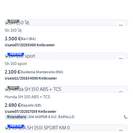
5
Sh 150 🚀
3.500 €
Bari
(
BA
)
Usato
07/2025
5000 Km
Scooter
Vetrina
Sh 150 sport
2.100 €
Guidonia Montecelio
(
RM
)
Usato
11/2016
34000 Km
Scooter
6
Honda SH 150 ABS + TCS
2.690 €
Rapallo
(
GE
)
Usato
07/2020
17039 Km
Scooter
Rivenditore
GM MOTOR S.N.C. RAPALLO
Vetrina