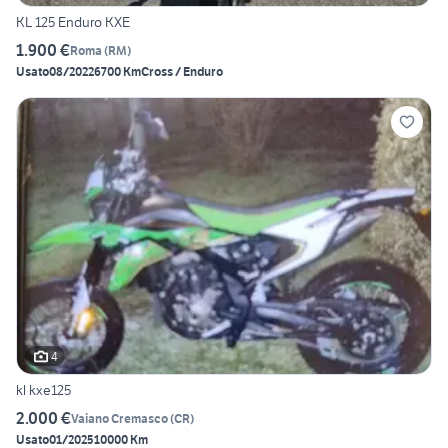
KL 125 Enduro KXE
1.900 €
Roma
(
RM
)
Usato
08/2022
6700 Km
Cross / Enduro
4
kl kxe125
2.000 €
Vaiano Cremasco
(
CR
)
Usato
01/2025
10000 Km