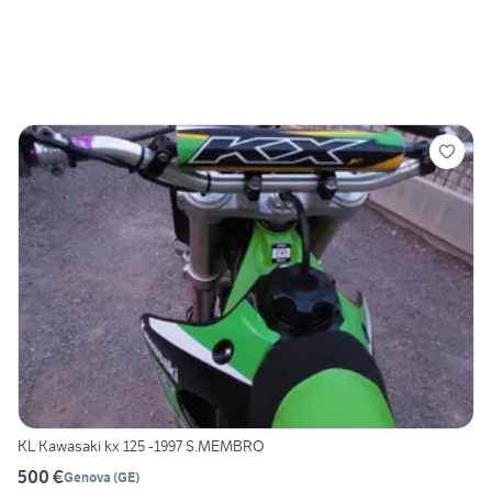
KL Kawasaki kx 125 -1997 S.MEMBRO
500 €
Genova
(
GE
)