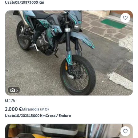
Usato
05/1997
3000 Km
6
kl 125
2.000 €
Mirandola
(
MO
)
Usato
10/2023
15000 Km
Cross / Enduro