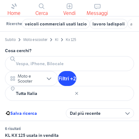
Home
Cerca
Vendi
Messaggi
veicoli commerciali usati lazio
lavoro ladispoli
auto
Ricerche
Subito
Moto e scooter
Kl
Kx 125
Cosa cerchi?
Moto e
Filtri +2
Scooter
Salva ricerca
Dal più recente
6 risultati
KL KX 125 usata in vendita