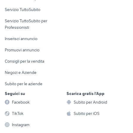
commerciali
Servizio TuttoSubito
elettronica
per la casa e la
sports e hobby
Servizio TuttoSubito per
persona
Informatica
Animali
Professionisti
Arredamento e
Console e
Accessori per
Casalinghi
Inserisci annuncio
Videogiochi
animali
Elettrodomestici
Promuovi annuncio
Audio/Video
Musica e Film
Giardino e Fai da te
Consigli per la vendita
Fotografia
Libri e Riviste
Abbigliamento e
Negozi e Aziende
Telefonia
Strumenti Musicali
Accessori
Subito per le aziende
Sports
Tutto per i bambini
Seguici su
Scarica gratis l'App
Biciclette
Facebook
Subito per Android
Collezionismo
TikTok
Subito per iOS
Instagram