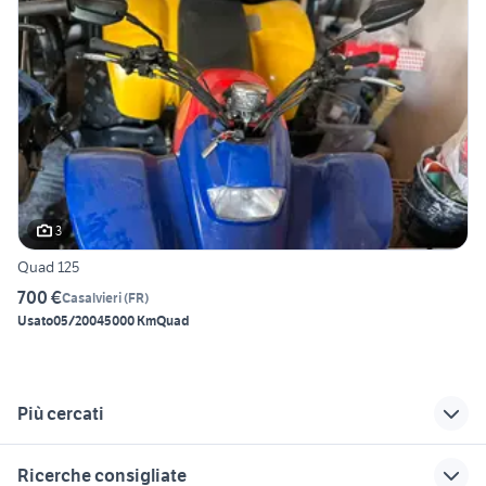
3
Quad 125
700 €
Casalvieri
(
FR
)
Usato
05/2004
5000 Km
Quad
Più cercati
Correlati
Richerche simili
Suggerimenti
Ricerche consigliate