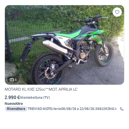
4
MOTARD KL KXE 125cc**MOT. APRILIA LC
2.990 €
Montebelluna
(
TV
)
Nuovo
Altro
Rivenditore
TREVISO MOTO-ferie08/08/26 a 22/08/26-3661392941 t