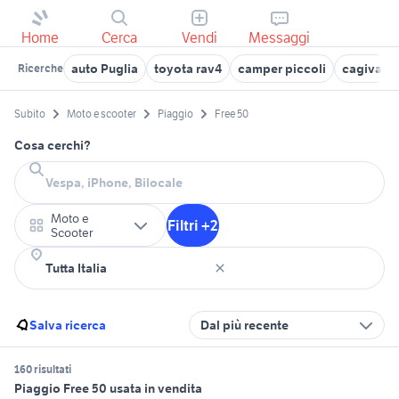
Home
Cerca
Vendi
Messaggi
auto Puglia
toyota rav4
camper piccoli
cagiva mi
Ricerche
Subito
Moto e scooter
Piaggio
Free 50
Cosa cerchi?
Moto e
Filtri +2
Scooter
Salva ricerca
Dal più recente
160 risultati
Piaggio Free 50 usata in vendita