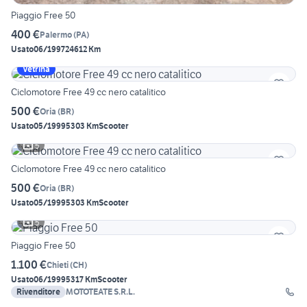
Piaggio Free 50
400 €
Palermo
(
PA
)
Usato
06/1997
24612 Km
Vetrina
Ciclomotore Free 49 cc nero catalitico
500 €
Oria
(
BR
)
Usato
05/1999
5303 Km
Scooter
5
Ciclomotore Free 49 cc nero catalitico
500 €
Oria
(
BR
)
Usato
05/1999
5303 Km
Scooter
5
Piaggio Free 50
1.100 €
Chieti
(
CH
)
Usato
06/1999
5317 Km
Scooter
Rivenditore
MOTOTEATE S.R.L.