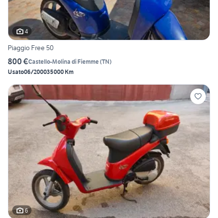
4
Piaggio Free 50
800 €
Castello-Molina di Fiemme
(
TN
)
Usato
06/2000
35000 Km
6