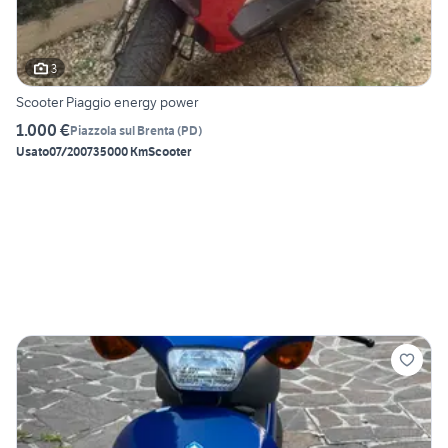
3
Scooter Piaggio energy power
1.000 €
Piazzola sul Brenta
(
PD
)
Usato
07/2007
35000 Km
Scooter