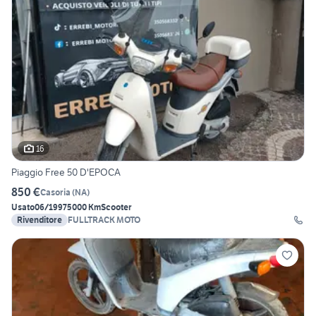
16
Piaggio Free 50 D'EPOCA
850 €
Casoria
(
NA
)
Usato
06/1997
5000 Km
Scooter
Rivenditore
FULLTRACK MOTO