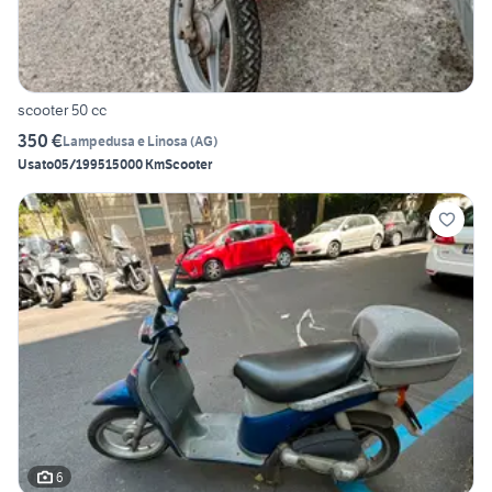
scooter 50 cc
350 €
Lampedusa e Linosa
(
AG
)
Usato
05/1995
15000 Km
Scooter
6