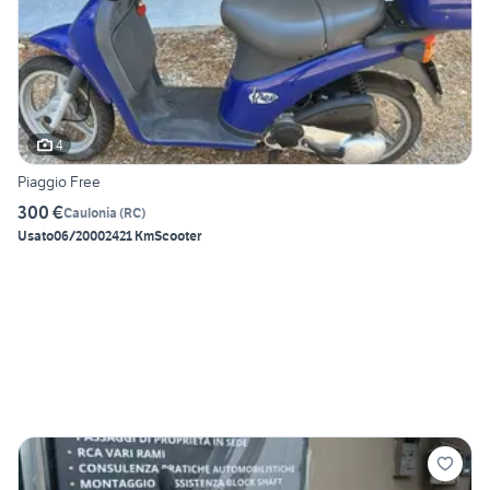
4
Piaggio Free
300 €
Caulonia
(
RC
)
Usato
06/2000
2421 Km
Scooter