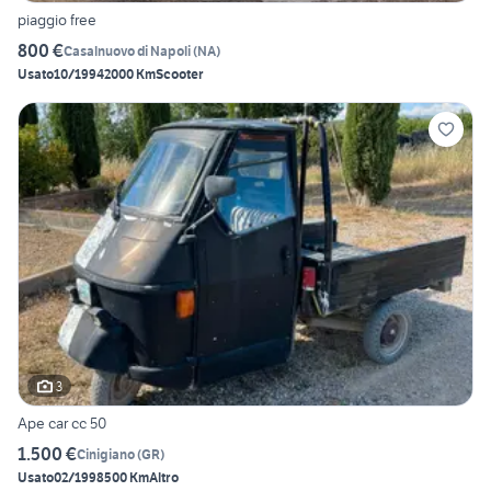
piaggio free
800 €
Casalnuovo di Napoli
(
NA
)
Usato
10/1994
2000 Km
Scooter
3
Ape car cc 50
1.500 €
Cinigiano
(
GR
)
Usato
02/1998
500 Km
Altro