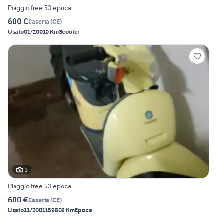
Piaggio free 50 epoca
600 €
Caserta
(
CE
)
Usato
01/2001
0 Km
Scooter
3
Piaggio free 50 epoca
600 €
Caserta
(
CE
)
Usato
11/2001
159809 Km
Epoca