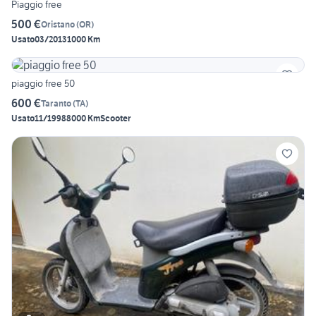
Piaggio free
500 €
Oristano
(
OR
)
Usato
03/2013
1000 Km
piaggio free 50
600 €
Taranto
(
TA
)
Usato
11/1998
8000 Km
Scooter