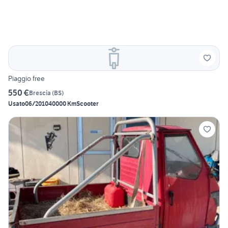
Piaggio free
550 €
Brescia
(
BS
)
Usato
06/2010
40000 Km
Scooter