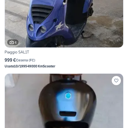
4
Piaggio SAL1T
999 €
Cesena
(
FC
)
Usato
10/1995
49000 Km
Scooter