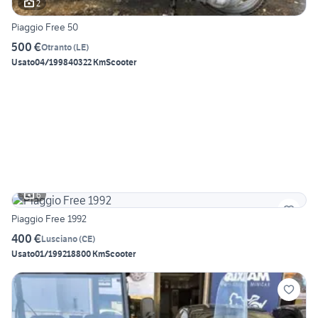
2
Piaggio Free 50
500 €
Otranto
(
LE
)
Usato
04/1998
40322 Km
Scooter
6
Piaggio Free 1992
400 €
Lusciano
(
CE
)
Usato
01/1992
18800 Km
Scooter