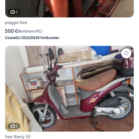
3
piaggio free
500 €
Bertinoro
(
FC
)
Usato
01/2010
25845 Km
Scooter
3
free liberty 50