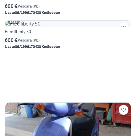
600 €
Pescara
(
PE
)
Usato
06/1996
170420 Km
Scooter
3
Free liberty 50
600 €
Pescara
(
PE
)
Usato
06/1996
170420 Km
Scooter