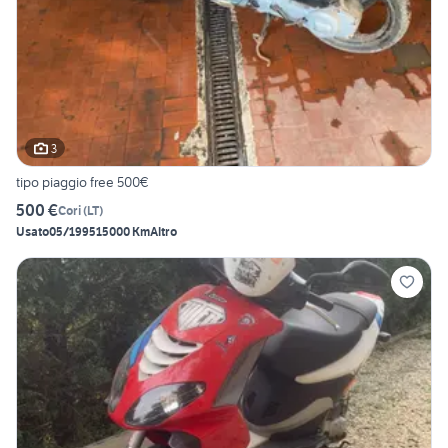
3
tipo piaggio free 500€
500 €
Cori
(
LT
)
Usato
05/1995
15000 Km
Altro