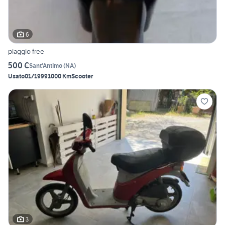
6
piaggio free
500 €
Sant'Antimo
(
NA
)
Usato
01/1999
1000 Km
Scooter
3