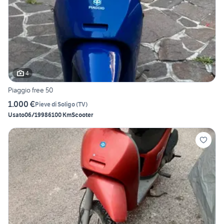
4
Piaggio free 50
1.000 €
Pieve di Soligo
(
TV
)
Usato
06/1998
6100 Km
Scooter