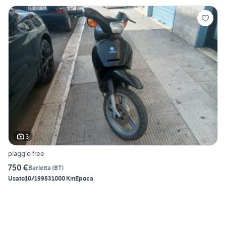
3
piaggio free
750 €
Barletta
(
BT
)
Usato
10/1998
31000 Km
Epoca