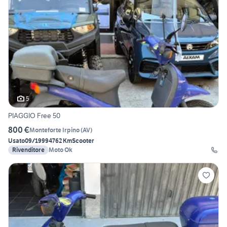
5
PIAGGIO Free 50
800 €
Monteforte Irpino
(
AV
)
Usato
09/1999
4762 Km
Scooter
Rivenditore
Moto Ok