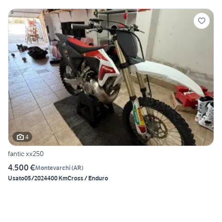
4
fantic xx250
4.500 €
Montevarchi
(
AR
)
Usato
05/2024
400 Km
Cross / Enduro