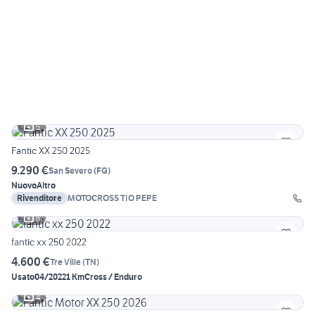
5
Fantic XX 250 2025
9.290 €
San Severo
(
FG
)
Nuovo
Altro
Rivenditore
MOTOCROSS TIO PEPE
6
fantic xx 250 2022
4.600 €
Tre Ville
(
TN
)
Usato
04/2022
1 Km
Cross / Enduro
4