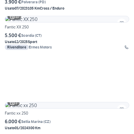
3.900 €
Polverara
(
PD
)
Usato
07/2023
105 Km
Cross / Enduro
10
Fantic XX 250
5.500 €
Scordia
(
CT
)
Usato
12/2025
Sport
Rivenditore
Ermes Motors
3
Fantic xx 250
6.000 €
Sellia Marina
(
CZ
)
Usato
01/2024
300 Km