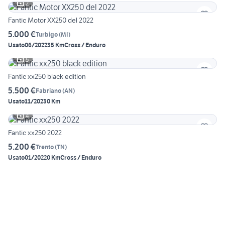
2
Fantic Motor XX250 del 2022
5.000 €
Turbigo
(
MI
)
Usato
06/2022
35 Km
Cross / Enduro
5
Fantic xx250 black edition
5.500 €
Fabriano
(
AN
)
Usato
11/2023
0 Km
4
Fantic xx250 2022
5.200 €
Trento
(
TN
)
Usato
01/2022
0 Km
Cross / Enduro