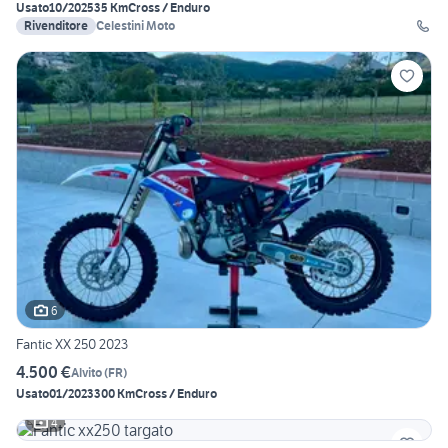
Usato
10/2025
35 Km
Cross / Enduro
Rivenditore
Celestini Moto
6
Fantic XX 250 2023
4.500 €
Alvito
(
FR
)
Usato
01/2023
300 Km
Cross / Enduro
4