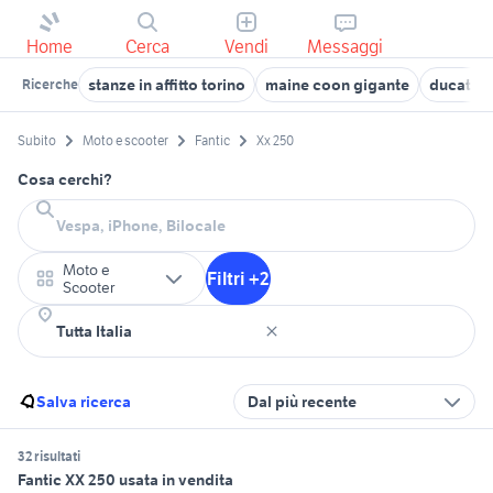
Home
Cerca
Vendi
Messaggi
stanze in affitto torino
maine coon gigante
ducati m
Ricerche
Subito
Moto e scooter
Fantic
Xx 250
Cosa cerchi?
Moto e
Filtri +2
Scooter
Salva ricerca
Dal più recente
32 risultati
Fantic XX 250 usata in vendita