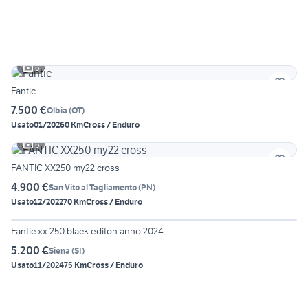
6
Fantic
7.500 €
Olbia
(
OT
)
Usato
01/2026
0 Km
Cross / Enduro
6
FANTIC XX250 my22 cross
4.900 €
San Vito al Tagliamento
(
PN
)
Usato
12/2022
70 Km
Cross / Enduro
6
Fantic xx 250 black editon anno 2024
5.200 €
Siena
(
SI
)
Usato
11/2024
75 Km
Cross / Enduro