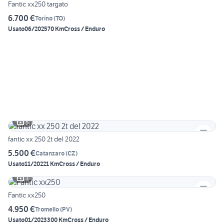
Fantic xx250 targato
6.700 €
Torino
(
TO
)
Usato
06/2025
70 Km
Cross / Enduro
5
fantic xx 250 2t del 2022
5.500 €
Catanzaro
(
CZ
)
Usato
11/2022
1 Km
Cross / Enduro
3
Fantic xx250
4.950 €
Tromello
(
PV
)
Usato
01/2023
300 Km
Cross / Enduro