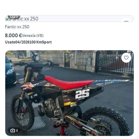
6
Fantic xx 250
8.000 €
Venezia
(
VE
)
Usato
04/2026
100 Km
Sport
4