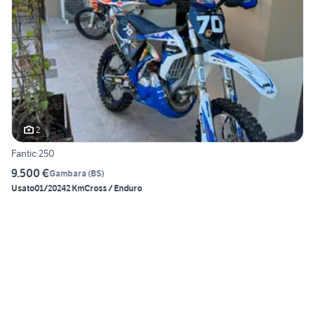
2
Fantic 250
9.500 €
Gambara
(
BS
)
Usato
01/2024
2 Km
Cross / Enduro