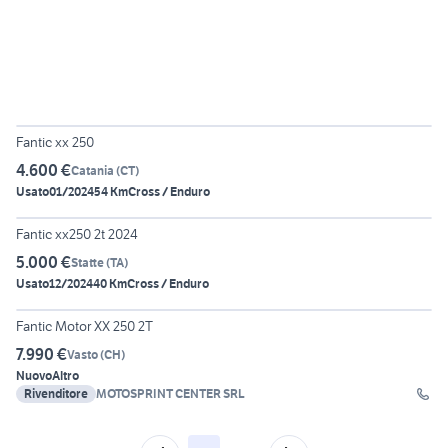
5
Fantic xx 250
4.600 €
Catania
(
CT
)
Usato
01/2024
54 Km
Cross / Enduro
4
Fantic xx250 2t 2024
5.000 €
Statte
(
TA
)
Usato
12/2024
40 Km
Cross / Enduro
2
Fantic Motor XX 250 2T
7.990 €
Vasto
(
CH
)
Nuovo
Altro
Rivenditore
MOTOSPRINT CENTER SRL