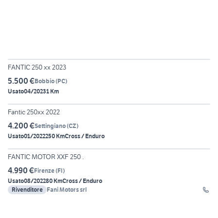
6
FANTIC 250 xx 2023
5.500 €
Bobbio
(
PC
)
Usato
04/2023
1 Km
4
Fantic 250xx 2022
4.200 €
Settingiano
(
CZ
)
Usato
01/2022
250 Km
Cross / Enduro
3
FANTIC MOTOR XXF 250 .
4.990 €
Firenze
(
FI
)
Usato
08/2022
80 Km
Cross / Enduro
Rivenditore
Fani Motors srl