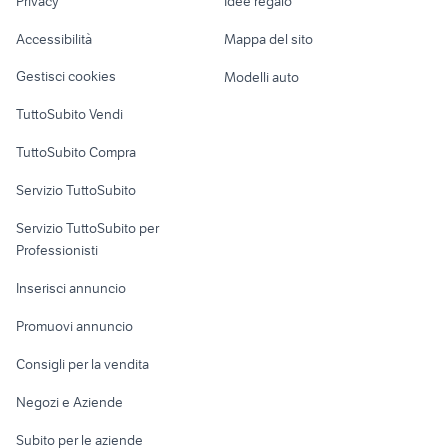
Privacy
Idee regalo
Garage e box
cassoni scarrabili usati
monti
Caravan e Camper
Accessibilità
Mappa del sito
Loft, mansarde e
Veicoli commerciali
altro
Gestisci cookies
Modelli auto
Case vacanza
TuttoSubito Vendi
Uffici e Locali
TuttoSubito Compra
commerciali
Servizio TuttoSubito
elettronica
per la casa e la
sports e hobby
Servizio TuttoSubito per
persona
Informatica
Animali
Professionisti
Arredamento e
Console e
Accessori per
Casalinghi
Inserisci annuncio
Videogiochi
animali
Elettrodomestici
Promuovi annuncio
Audio/Video
Musica e Film
Giardino e Fai da te
Consigli per la vendita
Fotografia
Libri e Riviste
Abbigliamento e
Negozi e Aziende
Telefonia
Strumenti Musicali
Accessori
Subito per le aziende