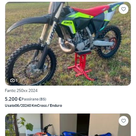
6
Fantic 250xx 2024
5.200 €
Passirano
(
BS
)
Usato
06/2024
0 Km
Cross / Enduro