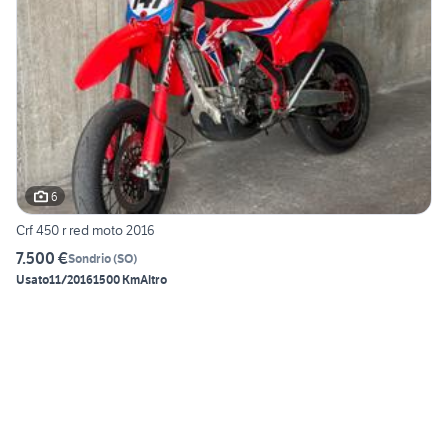
6
Crf 450 r red moto 2016
7.500 €
Sondrio
(
SO
)
Usato
11/2016
1500 Km
Altro