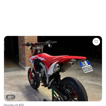
5
Honda crf 450