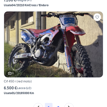
7.200 €
Fauglia
(
PI
)
Usato
04/2021
0 Km
Cross / Enduro
6
Crf 450 r (red moto)
6.500 €
Lecco
(
LC
)
Usato
01/2019
5000 Km