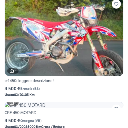
6
crf 450r leggere descrizione!
4.500 €
Brescia
(
BS
)
Usato
02/2010
5 Km
6
CRF 450 MOTARD
4.500 €
Omegna
(
VB
)
Usato
03/2008
5000 Km
Cross / Enduro