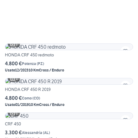
6
HONDA CRF 450 redmoto
4.800 €
Potenza
(
PZ
)
Usato
12/2023
10 Km
Cross / Enduro
4
HONDA CRF 450 R 2019
4.800 €
Como
(
CO
)
Usato
01/2019
10 Km
Cross / Enduro
6
CRF 450
3.300 €
Alessandria
(
AL
)