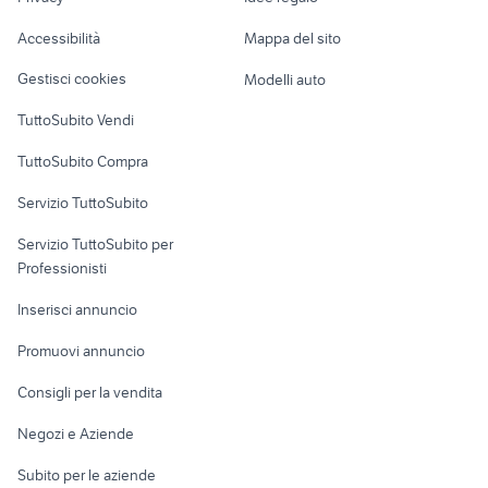
Garage e box
Caravan e Camper
Accessibilità
Mappa del sito
Loft, mansarde e
Veicoli commerciali
altro
Gestisci cookies
Modelli auto
Case vacanza
TuttoSubito Vendi
Uffici e Locali
TuttoSubito Compra
commerciali
Servizio TuttoSubito
elettronica
per la casa e la
sports e hobby
Servizio TuttoSubito per
persona
Informatica
Animali
Professionisti
Arredamento e
Console e
Accessori per
Casalinghi
Inserisci annuncio
Videogiochi
animali
Elettrodomestici
Promuovi annuncio
Audio/Video
Musica e Film
Giardino e Fai da te
Consigli per la vendita
Fotografia
Libri e Riviste
Abbigliamento e
Negozi e Aziende
Telefonia
Strumenti Musicali
Accessori
Subito per le aziende
Sports