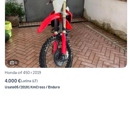
6
Honda crf 450 r 2019
4.000 €
Latina
(
LT
)
Usato
05/2019
1 Km
Cross / Enduro