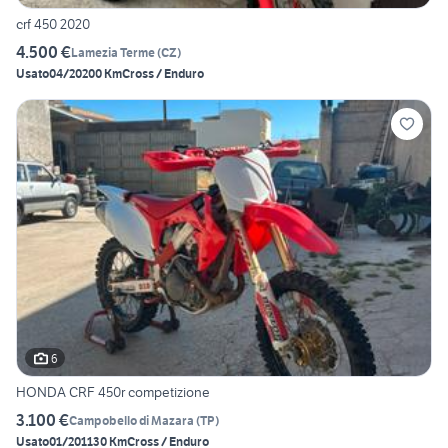
crf 450 2020
4.500 €
Lamezia Terme
(
CZ
)
Usato
04/2020
0 Km
Cross / Enduro
6
HONDA CRF 450r competizione
3.100 €
Campobello di Mazara
(
TP
)
Usato
01/2011
30 Km
Cross / Enduro