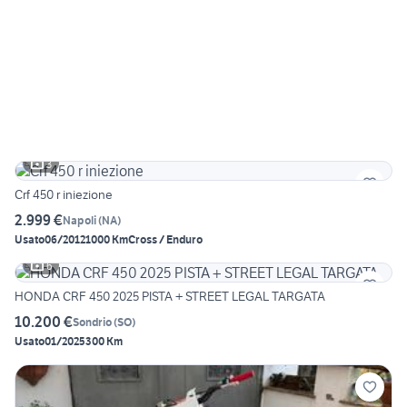
3
Crf 450 r iniezione
2.999 €
Napoli
(
NA
)
Usato
06/2012
1000 Km
Cross / Enduro
6
HONDA CRF 450 2025 PISTA + STREET LEGAL TARGATA
10.200 €
Sondrio
(
SO
)
Usato
01/2025
300 Km