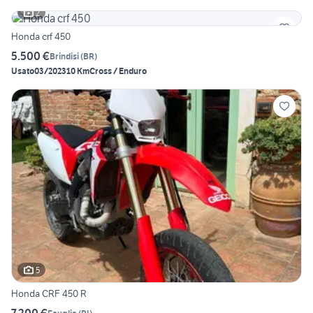
2
Honda crf 450
5.500 €
Brindisi
(
BR
)
Usato
03/2023
10 Km
Cross / Enduro
5
Honda CRF 450 R