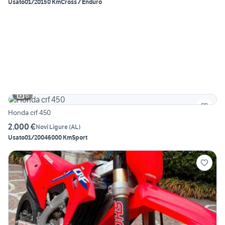
Usato
01/2015
0 Km
Cross / Enduro
6
Honda crf 450
2.000 €
Novi Ligure
(
AL
)
Usato
01/2004
6000 Km
Sport