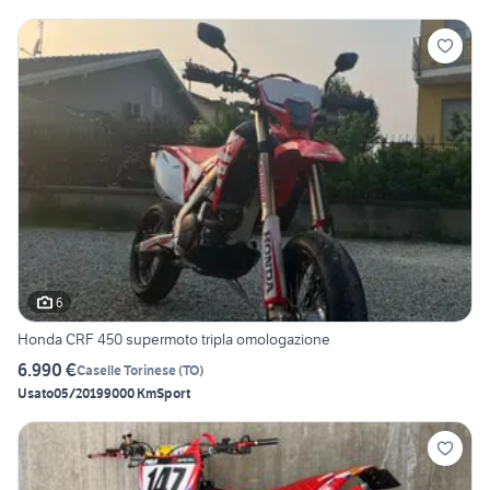
6
Honda CRF 450 supermoto tripla omologazione
6.990 €
Caselle Torinese
(
TO
)
Usato
05/2019
9000 Km
Sport