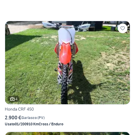
4
Honda CRF 450
2.900 €
Garlasco
(
PV
)
Usato
01/2009
10 Km
Cross / Enduro