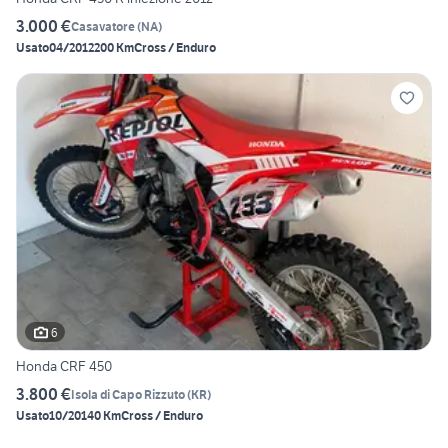
3.000 €
Casavatore
(
NA
)
Usato
04/2012
200 Km
Cross / Enduro
6
Honda CRF 450
3.800 €
Isola di Capo Rizzuto
(
KR
)
Usato
10/2014
0 Km
Cross / Enduro