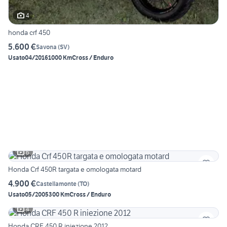
4
honda crf 450
5.600 €
Savona
(
SV
)
Usato
04/2016
1000 Km
Cross / Enduro
6
Honda Crf 450R targata e omologata motard
4.900 €
Castellamonte
(
TO
)
Usato
05/2005
300 Km
Cross / Enduro
4
Honda CRF 450 R iniezione 2012