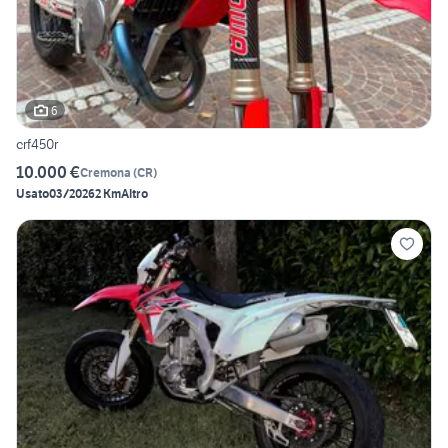
6
crf450r
10.000 €
Cremona
(
CR
)
Usato
03/2026
2 Km
Altro