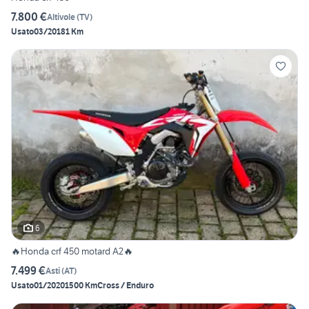
7.800 €
Altivole
(
TV
)
Usato
03/2018
1 Km
6
🔥Honda crf 450 motard A2🔥
7.499 €
Asti
(
AT
)
Usato
01/2020
1500 Km
Cross / Enduro