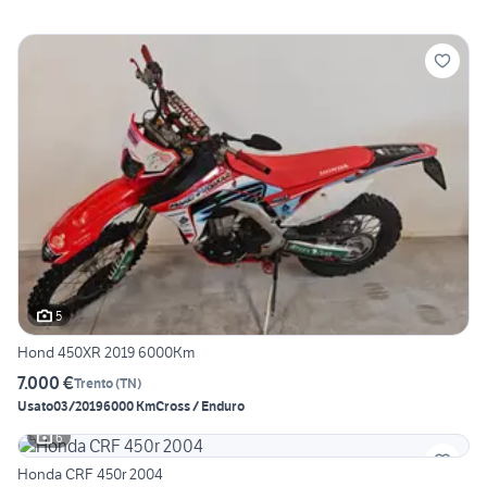
5
Hond 450XR 2019 6000Km
7.000 €
Trento
(
TN
)
Usato
03/2019
6000 Km
Cross / Enduro
6
Honda CRF 450r 2004