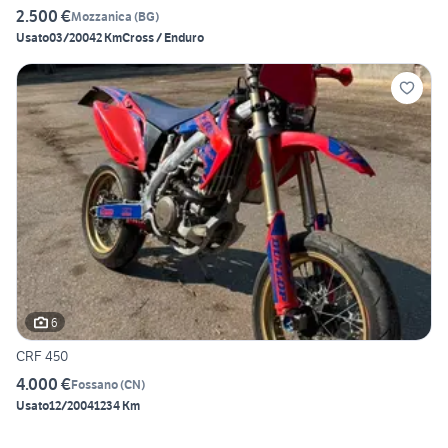
2.500 €
Mozzanica
(
BG
)
Usato
03/2004
2 Km
Cross / Enduro
6
CRF 450
4.000 €
Fossano
(
CN
)
Usato
12/2004
1234 Km