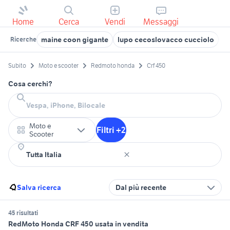
Home
Cerca
Vendi
Messaggi
maine coon gigante
lupo cecoslovacco cucciolo
ve
Ricerche
Subito
Moto e scooter
Redmoto honda
Crf 450
Cosa cerchi?
Moto e
Filtri +2
Scooter
Salva ricerca
Dal più recente
45 risultati
RedMoto Honda CRF 450 usata in vendita