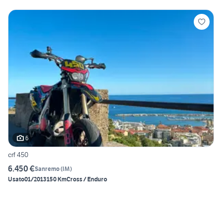
6
crf 450
6.450 €
Sanremo
(
IM
)
Usato
01/2013
150 Km
Cross / Enduro