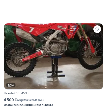
4
Honda CRF 450 R
4.500 €
Arquata Scrivia
(
AL
)
Usato
02/2022
1000 Km
Cross / Enduro