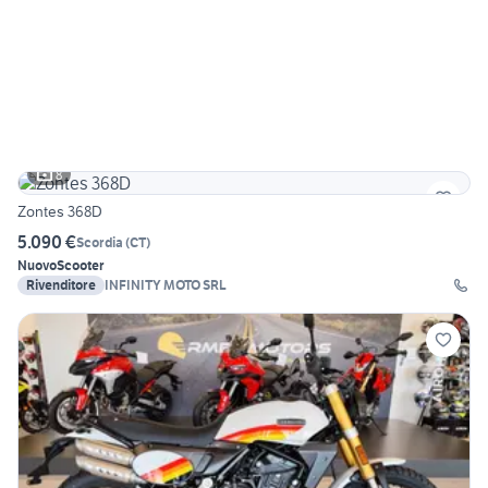
8
Zontes 368D
5.090 €
Scordia
(
CT
)
Nuovo
Scooter
Rivenditore
INFINITY MOTO SRL