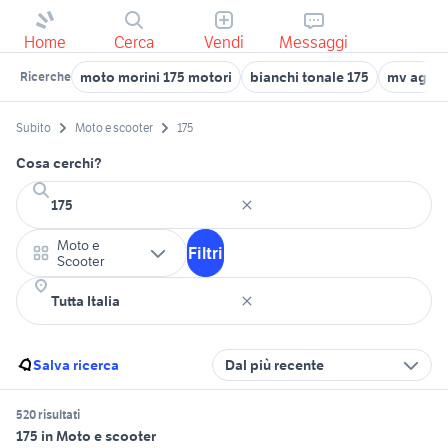
Home
Cerca
Vendi
Messaggi
moto morini 175 motori
bianchi tonale 175
mv agust
Ricerche
Subito
Moto e scooter
175
Cosa cerchi?
Moto e
Filtri
Scooter
Salva ricerca
Dal più recente
520 risultati
175 in Moto e scooter