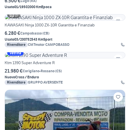
6.500 €
Lugo
(
RA
)
Usato
01/1950
2000 Km
Epoca
15
KAWASAKI Ninja 1000 ZX-10R Garantita e Finanziab
6.280 €
Campobasso
(
CB
)
Usato
03/2007
52543 Km
Sport
Rivenditore
CMTmotor CAMPOBASSO
Vetrina
Ktm 1390 Super Adventure R
21.980 €
Corigliano-Rossano
(
CS
)
Nuovo
Cross / Enduro
Rivenditore
GRUPPO AVERSENTE