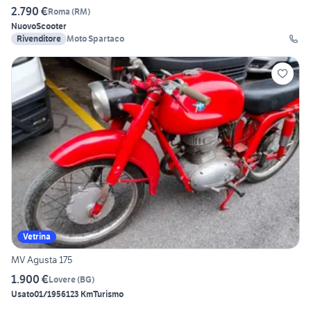
2.790 €
Roma
(
RM
)
Nuovo
Scooter
Rivenditore
Moto Spartaco
Vetrina
MV Agusta 175
1.900 €
Lovere
(
BG
)
Usato
01/1956
123 Km
Turismo