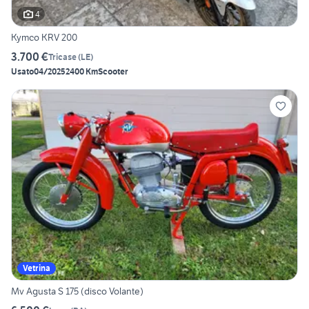
4
Kymco KRV 200
3.700 €
Tricase
(
LE
)
Usato
04/2025
2400 Km
Scooter
Vetrina
Mv Agusta S 175 (disco Volante)