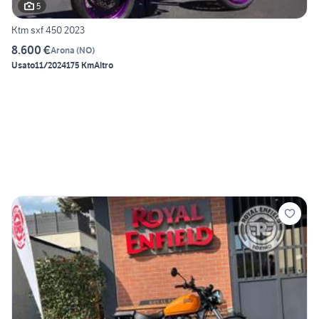
5
Ktm sxf 450 2023
8.600 €
Arona
(
NO
)
Usato
11/2024
175 Km
Altro