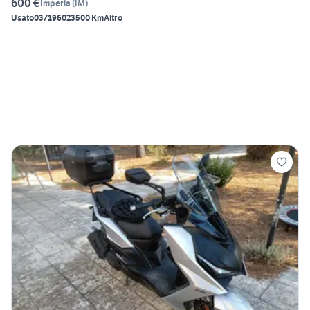
600 €
Imperia
(
IM
)
Usato
03/1960
23500 Km
Altro