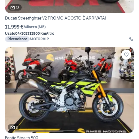
13
Ducati Streetfighter V2 PROMO AGOSTO È ARRIVATA!
11.999 €
Milazzo
(
ME
)
Usato
04/2023
12800 Km
Altro
Rivenditore
MOTORVIP
8
Fantic Stealth 500