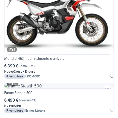
5
Mondial 452 mud finalmente è arrivata
6.390 €
Roma
(
RM
)
Nuovo
Cross / Enduro
Rivenditore
LEOMOTO
12
Fantic Stealth 500
6.490 €
Scordia
(
CT
)
Nuovo
Altro
Rivenditore
Ermes Motors