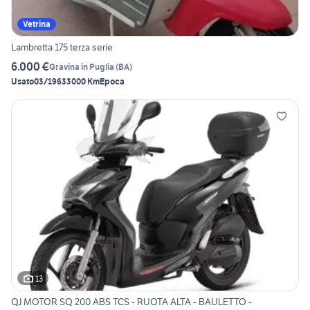
Vetrina
Lambretta 175 terza serie
6.000 €
Gravina in Puglia
(
BA
)
Usato
03/1963
3000 Km
Epoca
13
QJ MOTOR SQ 200 ABS TCS - RUOTA ALTA - BAULETTO -