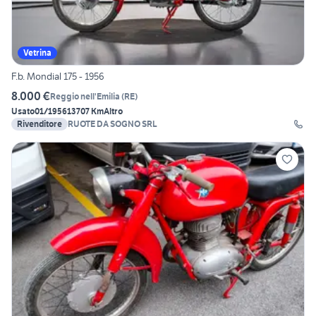
Vetrina
F.b. Mondial 175 - 1956
8.000 €
Reggio nell'Emilia
(
RE
)
Usato
01/1956
13707 Km
Altro
Rivenditore
RUOTE DA SOGNO SRL