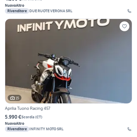
Nuovo
Altro
Rivenditore
DUE RUOTE VERONA SRL
15
Aprilia Tuono Racing 457
5.990 €
Scordia
(
CT
)
Nuovo
Altro
Rivenditore
INFINITY MOTO SRL