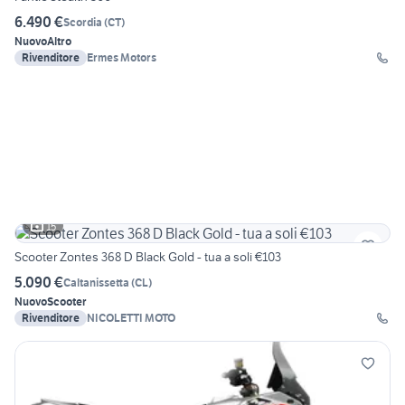
6.490 €
Scordia
(
CT
)
Nuovo
Altro
Rivenditore
Ermes Motors
15
Scooter Zontes 368 D Black Gold - tua a soli €103
5.090 €
Caltanissetta
(
CL
)
Nuovo
Scooter
Rivenditore
NICOLETTI MOTO