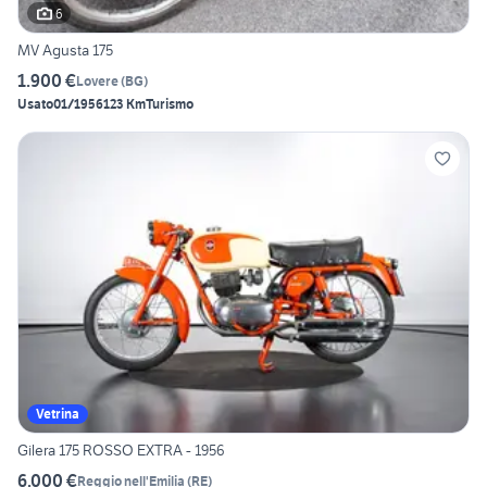
6
MV Agusta 175
1.900 €
Lovere
(
BG
)
Usato
01/1956
123 Km
Turismo
Vetrina
Gilera 175 ROSSO EXTRA - 1956
6.000 €
Reggio nell'Emilia
(
RE
)