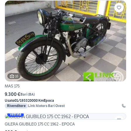
16
MAS 175
9.300 €
Bari
(
BA
)
Usato
01/1933
20000 Km
Epoca
Rivenditore
Link Motors Bari Ovest
Vetrina
GILERA GIUBILEO 175 CC 1962 - EPOCA