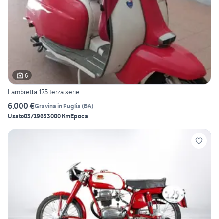
6
Lambretta 175 terza serie
6.000 €
Gravina in Puglia
(
BA
)
Usato
03/1963
3000 Km
Epoca