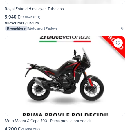
Royal Enfield Himalayan Tubeless
5.940 €
Padova
(
PD
)
Nuovo
Cross / Enduro
Rivenditore
Motosport Padova
Moto Morini X-Cape 700 - Prima provi e poi decidi!
4.200 €
Verona
(
VR
)