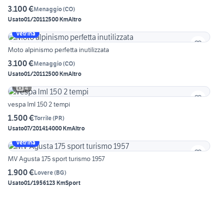
3.100 €
Menaggio
(
CO
)
Usato
01/2011
2500 Km
Altro
Vetrina
Moto alpinismo perfetta inutilizzata
3.100 €
Menaggio
(
CO
)
Usato
01/2011
2500 Km
Altro
4
vespa lml 150 2 tempi
1.500 €
Torrile
(
PR
)
Usato
07/2014
14000 Km
Altro
Vetrina
MV Agusta 175 sport turismo 1957
1.900 €
Lovere
(
BG
)
Usato
01/1956
123 Km
Sport