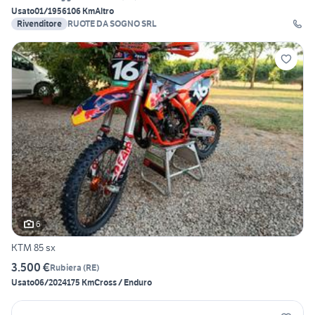
Usato
01/1956
106 Km
Altro
Rivenditore
RUOTE DA SOGNO SRL
6
KTM 85 sx
3.500 €
Rubiera
(
RE
)
Usato
06/2024
175 Km
Cross / Enduro