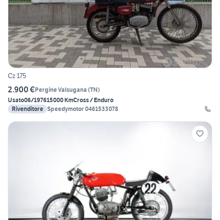
Cz 175
2.900 €
Pergine Valsugana
(
TN
)
Usato
06/1976
15000 Km
Cross / Enduro
Rivenditore
Speedymotor 0461533078