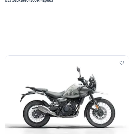
Usato
10/1960
4200 Km
Epoca