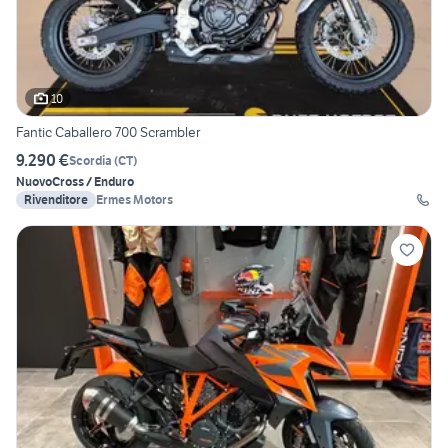
10
Fantic Caballero 700 Scrambler
9.290 €
Scordia
(
CT
)
Nuovo
Cross / Enduro
Rivenditore
Ermes Motors