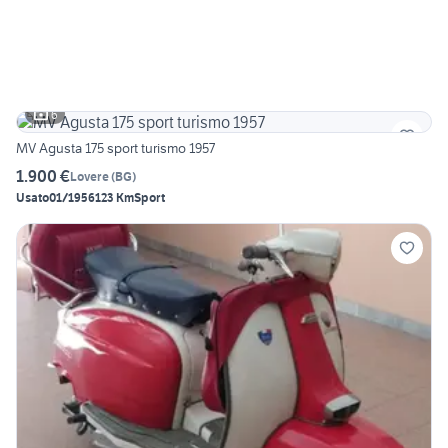
6
MV Agusta 175 sport turismo 1957
1.900 €
Lovere
(
BG
)
Usato
01/1956
123 Km
Sport