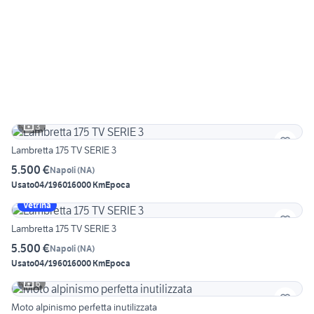
3
Lambretta 175 TV SERIE 3
5.500 €
Napoli
(
NA
)
Usato
04/1960
16000 Km
Epoca
Vetrina
Lambretta 175 TV SERIE 3
5.500 €
Napoli
(
NA
)
Usato
04/1960
16000 Km
Epoca
6
Moto alpinismo perfetta inutilizzata