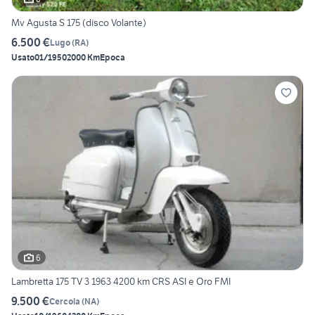
Mv Agusta S 175 (disco Volante)
6.500 €
Lugo
(
RA
)
Usato
01/1950
2000 Km
Epoca
6
Lambretta 175 TV 3 1963 4200 km CRS ASI e Oro FMI
9.500 €
Cercola
(
NA
)