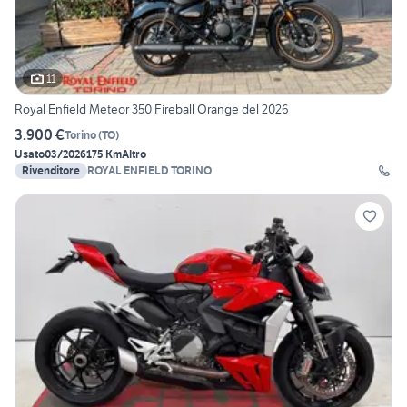
11
Royal Enfield Meteor 350 Fireball Orange del 2026
3.900 €
Torino
(
TO
)
Usato
03/2026
175 Km
Altro
Rivenditore
ROYAL ENFIELD TORINO