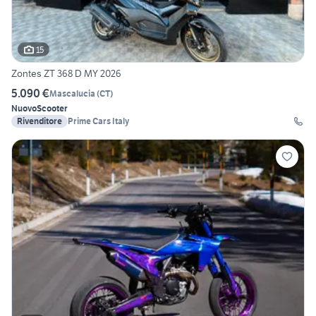
15
Zontes ZT 368 D MY 2026
5.090 €
Mascalucia
(
CT
)
Nuovo
Scooter
Rivenditore
Prime Cars Italy