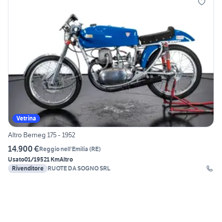
Vetrina
Altro Berneg 175 - 1952
14.900 €
Reggio nell'Emilia
(
RE
)
Usato
01/1952
1 Km
Altro
Rivenditore
RUOTE DA SOGNO SRL