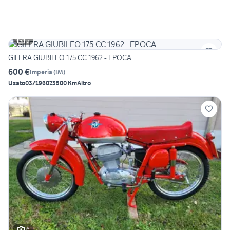
5
GILERA GIUBILEO 175 CC 1962 - EPOCA
600 €
Imperia
(
IM
)
Usato
03/1960
23500 Km
Altro
6