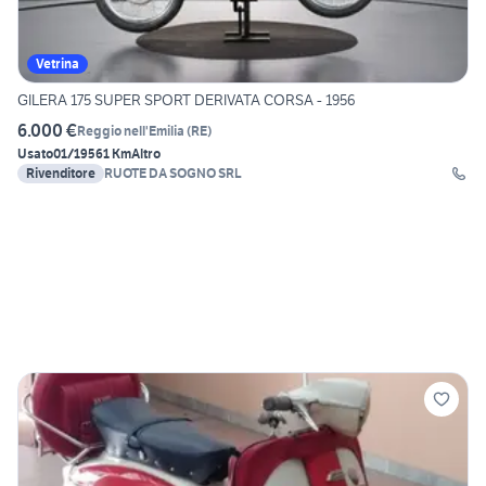
Vetrina
GILERA 175 SUPER SPORT DERIVATA CORSA - 1956
6.000 €
Reggio nell'Emilia
(
RE
)
Usato
01/1956
1 Km
Altro
Rivenditore
RUOTE DA SOGNO SRL